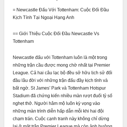
= Newcastle Đấu Với Tottenham: Cuộc Đối Đầu
Kịch Tính Tại Ngoại Hạng Anh
== Giới Thiệu Cuộc Đối Đầu Newcastle Vs
Tottenham
Newcastle đấu với Tottenham luôn là một trong
những trận cầu được mong chờ nhất tại Premier
League. Cả hai câu lạc bộ đều sở hữu lịch sử đối
đầu lâu đời với những trận đấu đầy kịch tính và
bất ngờ. St James’ Park và Tottenham Hotspur
Stadium đã chứng kiến nhiều màn rượt đuổi tỷ số
nghẹt thở. Người hâm mộ luôn kỳ vọng vào
những màn trình diễn hấp dẫn mỗi khi hai đội
chạm trán. Cuộc cạnh tranh này không chỉ dừng
lại ở mặt trận Premier League mà còn ảnh hưởng