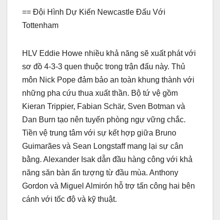
== Đội Hình Dự Kiến Newcastle Đấu Với
Tottenham
HLV Eddie Howe nhiều khả năng sẽ xuất phát với
sơ đồ 4-3-3 quen thuộc trong trận đấu này. Thủ
môn Nick Pope đảm bảo an toàn khung thành với
những pha cứu thua xuất thần. Bộ tứ vệ gồm
Kieran Trippier, Fabian Schär, Sven Botman và
Dan Burn tạo nên tuyến phòng ngự vững chắc.
Tiền vệ trung tâm với sự kết hợp giữa Bruno
Guimarães và Sean Longstaff mang lại sự cân
bằng. Alexander Isak dẫn đầu hàng công với khả
năng săn bàn ấn tượng từ đầu mùa. Anthony
Gordon và Miguel Almirón hỗ trợ tấn công hai bên
cánh với tốc độ và kỹ thuật.