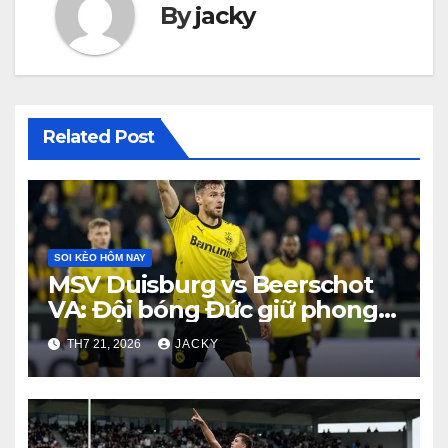
viết
By
jacky
Related Post
SOI KÈO HÔM NAY
MSV Duisburg vs Beerschot
VA: Đội bóng Đức giữ phong
độ ấn tượng trước thềm giao
TH7 21, 2026
JACKY
hữu