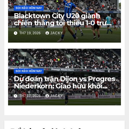
SOI KÈO HÔM NAY
Blacktown City U20 giành
chiến thắng tối thiểu 1-0 trước
St. George City U20
TH7 19, 2026
JACKY
SOI KÈO HÔM NAY
Dự đoán trận Dijon vs Progres
Niederkorn: Giao hữu khởi
động mùa giải 2026
TH7 17, 2026
JACKY