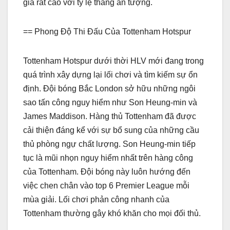
giá rất cao với tỷ lệ thắng ấn tượng.
== Phong Độ Thi Đấu Của Tottenham Hotspur
Tottenham Hotspur dưới thời HLV mới đang trong
quá trình xây dựng lại lối chơi và tìm kiếm sự ổn
định. Đội bóng Bắc London sở hữu những ngôi
sao tấn công nguy hiểm như Son Heung-min và
James Maddison. Hàng thủ Tottenham đã được
cải thiện đáng kể với sự bổ sung của những cầu
thủ phòng ngự chất lượng. Son Heung-min tiếp
tục là mũi nhọn nguy hiểm nhất trên hàng công
của Tottenham. Đội bóng này luôn hướng đến
việc chen chân vào top 6 Premier League mỗi
mùa giải. Lối chơi phản công nhanh của
Tottenham thường gây khó khăn cho mọi đối thủ.