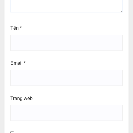
Tên
*
Email
*
Trang web