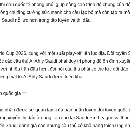
i đấu quốc tế phong phú, giúp nâng cao trình độ chung của độ
hông chỉ tăng cường sức mạnh cho câu lạc bộ mà còn tạo ra mô
 Saudi nỗ lực hơn trong tập luyện và thi đấu.
ld Cup 2026, cùng với một suất play-off liên lục địa. Đội tuyển 
c các cầu thủ Al Ahly Saudi phải duy trì phong độ ổn định xuyê
 với nhiều trận đấu hơn, đòi hỏi cầu thủ phải có thể lực dồi dào
ơng mặt từ Al Ahly Saudi được triển khai.
ển quốc gia ==
ang nhận được sự quan tâm của ban huấn luyện đội tuyển quốc 
ường xuyên thi đấu ở đẳng cấp cao tại Saudi Pro League và tham
uyển Saudi đánh giá cao những cầu thủ có khả năng thích ứng n