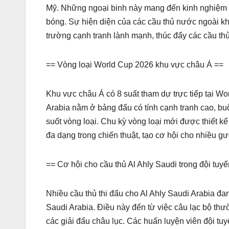
Mỹ. Những ngoại binh này mang đến kinh nghiệm th
bóng. Sự hiện diện của các cầu thủ nước ngoài k
trường cạnh tranh lành mạnh, thúc đẩy các cầu thủ
== Vòng loại World Cup 2026 khu vực châu Á ==
Khu vực châu Á có 8 suất tham dự trực tiếp tại Wor
Arabia nằm ở bảng đấu có tính cạnh tranh cao, buộ
suốt vòng loại. Chu kỳ vòng loại mới được thiết kế
đa dạng trong chiến thuật, tạo cơ hội cho nhiều gư
== Cơ hội cho cầu thủ Al Ahly Saudi trong đội tuy
Nhiều cầu thủ thi đấu cho Al Ahly Saudi Arabia đ
Saudi Arabia. Điều này đến từ việc câu lạc bộ th
các giải đấu châu lục. Các huấn luyện viên đội t