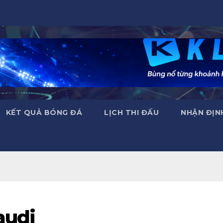
KẾT QUẢ BÓNG ĐÁ
LỊCH THI ĐẤU
NHẬN ĐỊN
audi