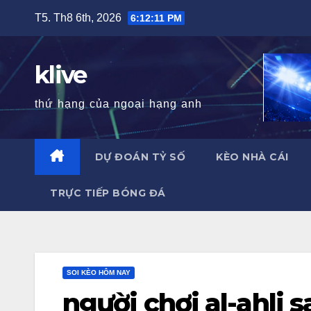
Skip
T5. Th8 6th, 2026
6:12:12 PM
to
content
klive
thứ hạng của ngoại hạng anh
DỰ ĐOÁN TỶ SỐ
KÈO NHÀ CÁI
TRỰC TIẾP BÓNG ĐÁ
SOI KÈO HÔM NAY
người chơi al-ahli s