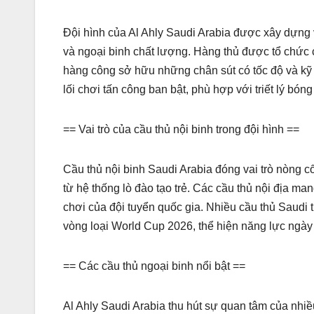
Đội hình của Al Ahly Saudi Arabia được xây dựng 
và ngoại binh chất lượng. Hàng thủ được tổ chức c
hàng công sở hữu những chân sút có tốc độ và kỹ t
lối chơi tấn công ban bật, phù hợp với triết lý b
== Vai trò của cầu thủ nội binh trong đội hình ==
Cầu thủ nội binh Saudi Arabia đóng vai trò nòng cốt
từ hệ thống lò đào tạo trẻ. Các cầu thủ nội địa m
chơi của đội tuyển quốc gia. Nhiều cầu thủ Saudi t
vòng loại World Cup 2026, thể hiện năng lực ngà
== Các cầu thủ ngoại binh nổi bật ==
Al Ahly Saudi Arabia thu hút sự quan tâm của nhi