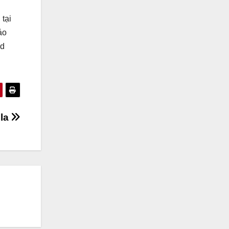
 tại
ảo
ld
lla