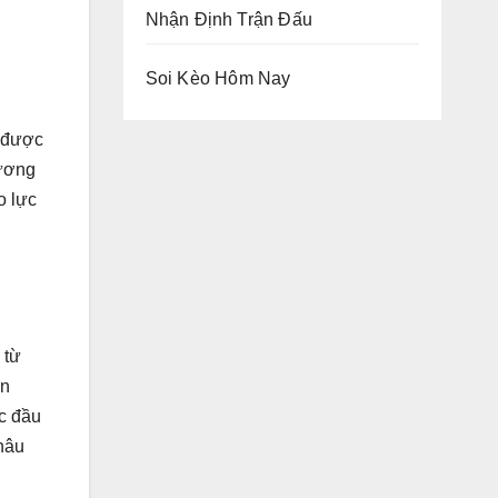
Nhận Định Trận Đấu
Soi Kèo Hôm Nay
ẻ được
hương
o lực
 từ
ấn
c đầu
châu