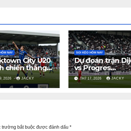
 HÔM NAY
SOI KÈO HÔM NAY
ktown City U20
Dự đoán trận Di
h chiến thắng
vs Progres
hiểu 1-0 trước St.
Niederkorn: Gia
9, 2026
JACKY
TH7 17, 2026
JACKY
ge City U20
hữu khởi động 
giải 2026
 trường bắt buộc được đánh dấu
*