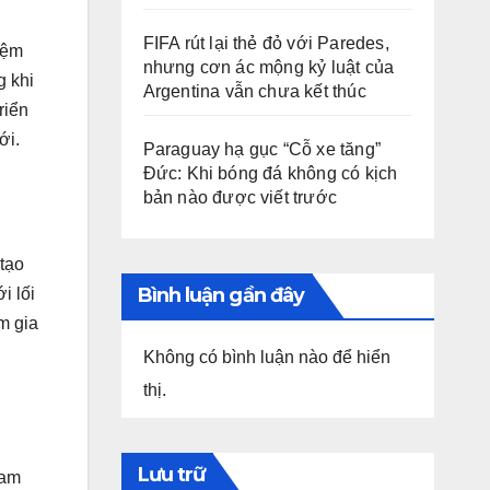
FIFA rút lại thẻ đỏ với Paredes,
iệm
nhưng cơn ác mộng kỷ luật của
g khi
Argentina vẫn chưa kết thúc
riển
ới.
Paraguay hạ gục “Cỗ xe tăng”
Đức: Khi bóng đá không có kịch
bản nào được viết trước
 tạo
Bình luận gần đây
i lối
m gia
Không có bình luận nào để hiển
thị.
Lưu trữ
Nam