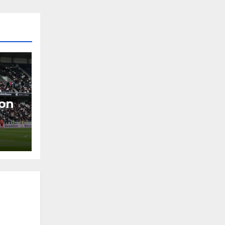
jon
o
mùa