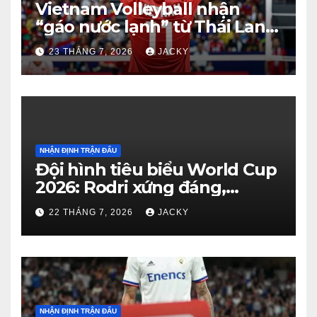
Vietnam Volleyball nhận
“gáo nước lạnh” từ Thái Lan:
Từ dẫn 2-0 đến thua ngược 2-
23 THÁNG 7, 2026
JACKY
3 đầy tiếc nuối
NHẬN ĐỊNH TRẬN ĐẤU
Đội hình tiêu biểu World Cup
2026: Rodri xứng đáng,
Haaland viết cổ tích, Vozinha
22 THÁNG 7, 2026
JACKY
gây bất ngờ
NHẬN ĐỊNH TRẬN ĐẤU