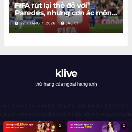
FIFA rút lại thẻ đỏ với
Paredes, nhưng cơn ác mộng
kỷ luật của Argentina vẫn
22 THÁNG 7, 2026
JACKY
chưa kết thúc
klive
thứ hạng của ngoại hạng anh
= Miễn Trách Và Tuân Thủ Pháp Lý = Mọi nội dung nhận định,
công thức toán học và phân tích dữ liệu trên hệ thống này hoàn
toàn chỉ mang tính chất tham khảo cho mục đích giải trí và giáo
x
x