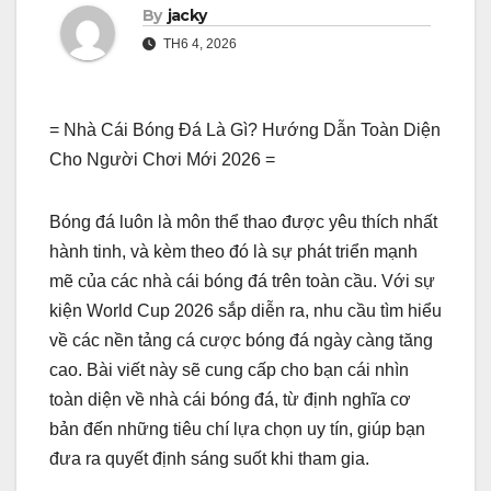
By
jacky
TH6 4, 2026
= Nhà Cái Bóng Đá Là Gì? Hướng Dẫn Toàn Diện
Cho Người Chơi Mới 2026 =
Bóng đá luôn là môn thể thao được yêu thích nhất
hành tinh, và kèm theo đó là sự phát triển mạnh
mẽ của các nhà cái bóng đá trên toàn cầu. Với sự
kiện World Cup 2026 sắp diễn ra, nhu cầu tìm hiểu
về các nền tảng cá cược bóng đá ngày càng tăng
cao. Bài viết này sẽ cung cấp cho bạn cái nhìn
toàn diện về nhà cái bóng đá, từ định nghĩa cơ
bản đến những tiêu chí lựa chọn uy tín, giúp bạn
đưa ra quyết định sáng suốt khi tham gia.