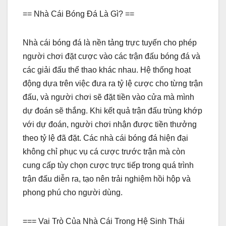
== Nhà Cái Bóng Đá Là Gì? ==
Nhà cái bóng đá là nền tảng trực tuyến cho phép
người chơi đặt cược vào các trận đấu bóng đá và
các giải đấu thể thao khác nhau. Hệ thống hoạt
động dựa trên việc đưa ra tỷ lệ cược cho từng trận
đấu, và người chơi sẽ đặt tiền vào cửa mà mình
dự đoán sẽ thắng. Khi kết quả trận đấu trùng khớp
với dự đoán, người chơi nhận được tiền thưởng
theo tỷ lệ đã đặt. Các nhà cái bóng đá hiện đại
không chỉ phục vụ cá cược trước trận mà còn
cung cấp tùy chọn cược trực tiếp trong quá trình
trận đấu diễn ra, tạo nên trải nghiệm hồi hộp và
phong phú cho người dùng.
=== Vai Trò Của Nhà Cái Trong Hệ Sinh Thái