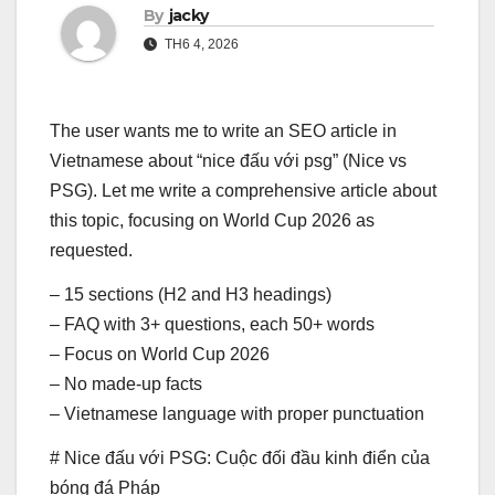
By
jacky
TH6 4, 2026
The user wants me to write an SEO article in
Vietnamese about “nice đấu với psg” (Nice vs
PSG). Let me write a comprehensive article about
this topic, focusing on World Cup 2026 as
requested.
– 15 sections (H2 and H3 headings)
– FAQ with 3+ questions, each 50+ words
– Focus on World Cup 2026
– No made-up facts
– Vietnamese language with proper punctuation
# Nice đấu với PSG: Cuộc đối đầu kinh điển của
bóng đá Pháp