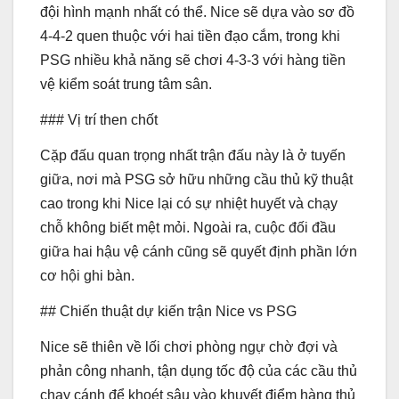
đội hình mạnh nhất có thể. Nice sẽ dựa vào sơ đồ
4-4-2 quen thuộc với hai tiền đạo cắm, trong khi
PSG nhiều khả năng sẽ chơi 4-3-3 với hàng tiền
vệ kiểm soát trung tâm sân.
### Vị trí then chốt
Cặp đấu quan trọng nhất trận đấu này là ở tuyến
giữa, nơi mà PSG sở hữu những cầu thủ kỹ thuật
cao trong khi Nice lại có sự nhiệt huyết và chạy
chỗ không biết mệt mỏi. Ngoài ra, cuộc đối đầu
giữa hai hậu vệ cánh cũng sẽ quyết định phần lớn
cơ hội ghi bàn.
## Chiến thuật dự kiến trận Nice vs PSG
Nice sẽ thiên về lối chơi phòng ngự chờ đợi và
phản công nhanh, tận dụng tốc độ của các cầu thủ
chạy cánh để khoét sâu vào khuyết điểm hàng thủ