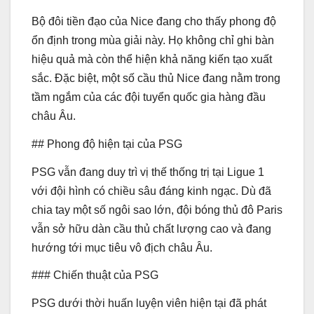
Bộ đôi tiền đạo của Nice đang cho thấy phong độ
ổn định trong mùa giải này. Họ không chỉ ghi bàn
hiệu quả mà còn thể hiện khả năng kiến tạo xuất
sắc. Đặc biệt, một số cầu thủ Nice đang nằm trong
tầm ngắm của các đội tuyển quốc gia hàng đầu
châu Âu.
## Phong độ hiện tại của PSG
PSG vẫn đang duy trì vị thế thống trị tại Ligue 1
với đội hình có chiều sâu đáng kinh ngạc. Dù đã
chia tay một số ngôi sao lớn, đội bóng thủ đô Paris
vẫn sở hữu dàn cầu thủ chất lượng cao và đang
hướng tới mục tiêu vô địch châu Âu.
### Chiến thuật của PSG
PSG dưới thời huấn luyện viên hiện tại đã phát