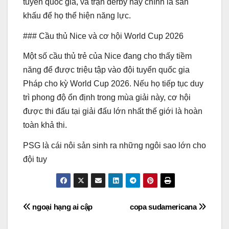
tuyển quốc gia, và trận derby này chính là sân
khấu để họ thể hiện năng lực.
### Cầu thủ Nice và cơ hội World Cup 2026
Một số cầu thủ trẻ của Nice đang cho thấy tiềm
năng để được triệu tập vào đội tuyển quốc gia
Pháp cho kỳ World Cup 2026. Nếu họ tiếp tục duy
trì phong độ ổn định trong mùa giải này, cơ hội
được thi đấu tại giải đấu lớn nhất thế giới là hoàn
toàn khả thi.
PSG là cái nôi sản sinh ra những ngôi sao lớn cho
đội tuy
Điều
ngoại hạng ai cập
copa sudamericana