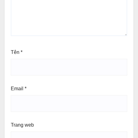
Tên
*
Email
*
Trang web