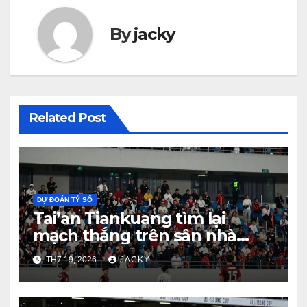
bài
viết
By
jacky
Related Post
DỰ ĐOÁN TỶ SỐ
Tai’an Tiankuang tìm lại
mạch thắng trên sân nhà
Taishan
TH7 19, 2026
JACKY