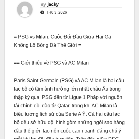
By
jacky
TH6 3, 2026
= PSG vs Milan: Cuộc Đối Đầu Giữa Hai Gã
Khổng Lồ Bóng Đá Thế Giới =
== Giới thiệu về PSG và AC Milan
Paris Saint-Germain (PSG) và AC Milan là hai câu
lạc bộ có tầm ảnh hưởng lớn nhất châu Âu trong
thập kỷ qua. PSG đến từ Ligue 1 Pháp với nguồn
tài chính dồi dào từ Qatar, trong khi AC Milan là
biểu tượng lịch sử của Serie A Ý. Cả hai câu lạc
bộ đều sở hữu đội hình gồm những ngôi sao hàng
đầu thế giới, tạo nên cuộc cạnh tranh đáng chú ý