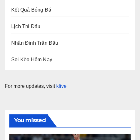
Kết Quả Bóng Đá
Lịch Thi Đấu
Nhận Định Trận Đấu
Soi Kèo Hôm Nay
For more updates, visit
klive
You missed