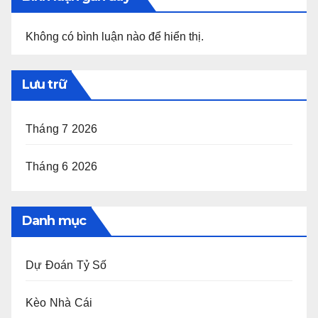
Không có bình luận nào để hiển thị.
Lưu trữ
Tháng 7 2026
Tháng 6 2026
Danh mục
Dự Đoán Tỷ Số
Kèo Nhà Cái