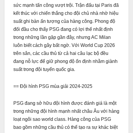
sức mạnh tấn công vượt trội. Trận đấu tại Paris đã
kết thúc với chiến thắng cho đội chủ nhà nhờ hiệu
suất ghi bàn ấn tượng của hàng công. Phong độ
đối đầu cho thấy PSG đang có lợi thế nhất định
trong những lần gặp gần đây, nhưng AC Milan
luôn biết cách gây bất ngờ. Với World Cup 2026
trên sân, các cầu thủ từ cả hai câu lạc bộ đều
đang nỗ lực để giữ phong độ ổn định nhằm giành
suất trong đội tuyển quốc gia.
== Đội hình PSG mùa giải 2024-2025
PSG đang sở hữu đội hình được đánh giá là một
trong những đội hình mạnh nhất châu Âu với hàng
loạt ngôi sao world class. Hàng công của PSG
bao gồm những cầu thủ có thể tạo ra sự khác biệt