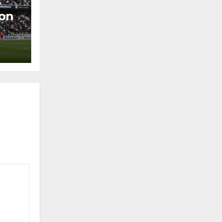
jon
o
mùa