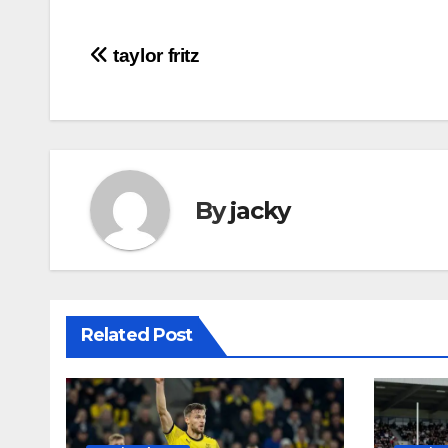
Điều
taylor fritz
hướng
bài
viết
By
jacky
Related Post