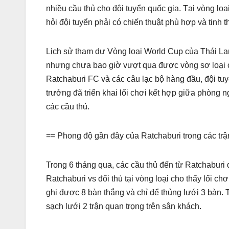
nhiều cầu thủ cho đội tuyển quốc gia. Tại vòng lo
hỏi đội tuyển phải có chiến thuật phù hợp và tinh 
Lịch sử tham dự Vòng loại World Cup của Thái Lan 
nhưng chưa bao giờ vượt qua được vòng sơ loại cu
Ratchaburi FC và các câu lạc bộ hàng đầu, đội tu
trưởng đã triển khai lối chơi kết hợp giữa phòng 
các cầu thủ.
== Phong độ gần đây của Ratchaburi trong các trậ
Trong 6 tháng qua, các cầu thủ đến từ Ratchaburi 
Ratchaburi vs đối thủ tại vòng loại cho thấy lối chơ
ghi được 8 bàn thắng và chỉ để thủng lưới 3 bàn.
sạch lưới 2 trận quan trọng trên sân khách.