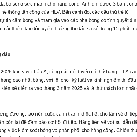
 đã bổ sung sức mạnh cho hàng công. Anh ghi được 3 bàn trong
g hệ thống tấn công của HLV. Bên cạnh đó, các cầu thủ trẻ từ
tự tin cầm bóng và tham gia vào các pha bóng có tính quyết địn
n cải thiện, khi đội tuyển thường thi đấu sa sút trong 15 phút cu
g đấu ==
 2026 khu vực châu Á, cùng các đội tuyển có thứ hạng FIFA ca
 hạng cao nhất bảng, với lối chơi kỷ luật và kinh nghiệm thi đấ
 kiến sẽ diễn ra vào tháng 3 năm 2025 và là thử thách lớn nhất
ương đương, tạo nên cuộc cạnh tranh khốc liệt cho tấm vé đi tiếp
ận còn lại để đảm bảo cơ hội đi tiếp. Hàng tiền vệ với sự dẫn d
trong việc kiểm soát bóng và phân phối cho hàng công. Chiến thu