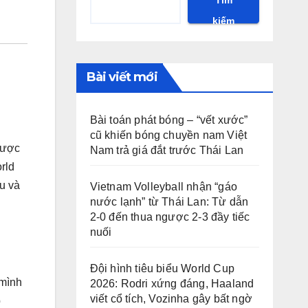
kiếm
Bài viết mới
Bài toán phát bóng – “vết xước”
cũ khiến bóng chuyền nam Việt
được
Nam trả giá đắt trước Thái Lan
rld
ấu và
Vietnam Volleyball nhận “gáo
nước lạnh” từ Thái Lan: Từ dẫn
2-0 đến thua ngược 2-3 đầy tiếc
nuối
Đội hình tiêu biểu World Cup
 mình
2026: Rodri xứng đáng, Haaland
viết cổ tích, Vozinha gây bất ngờ
p