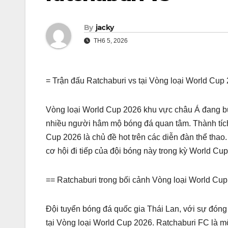
By
jacky
TH6 5, 2026
= Trận đấu Ratchaburi vs tại Vòng loại World Cup 2
Vòng loại World Cup 2026 khu vực châu Á đang bướ
nhiều người hâm mộ bóng đá quan tâm. Thành tích 
Cup 2026 là chủ đề hot trên các diễn đàn thể thao.
cơ hội đi tiếp của đội bóng này trong kỳ World Cup
== Ratchaburi trong bối cảnh Vòng loại World Cu
Đội tuyển bóng đá quốc gia Thái Lan, với sự đóng 
tại Vòng loại World Cup 2026. Ratchaburi FC là m