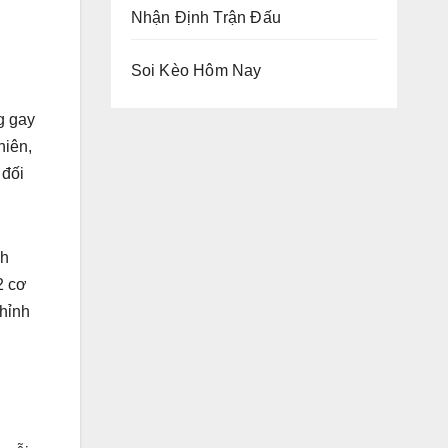
Nhận Định Trận Đấu
Soi Kèo Hôm Nay
g gay
hiên,
 đối
nh
2 cơ
chỉnh