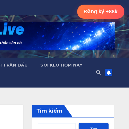
Đăng ký +88k
H TRẬN ĐẤU
SOI KÈO HÔM NAY
Tìm kiếm
Tìm