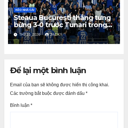
KÈO NHÀ CÁI
Steaua Bucureşti thắng tưng
bừng 3-0 trước Tunari trong
trận giao hữu CLB
TH7 15, 2026
JACKY
Để lại một bình luận
Email của bạn sẽ không được hiển thị công khai.
Các trường bắt buộc được đánh dấu
*
Bình luận
*