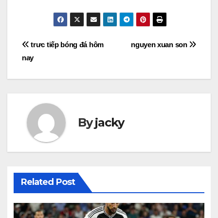
Điều
trưc tiếp bóng đá hôm
nguyen xuan son
nay
hướng
bài
viết
By
jacky
Related Post