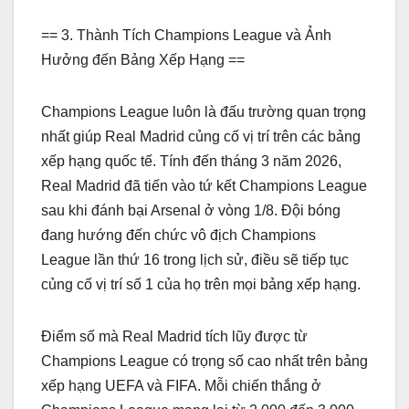
== 3. Thành Tích Champions League và Ảnh
Hưởng đến Bảng Xếp Hạng ==
Champions League luôn là đấu trường quan trọng
nhất giúp Real Madrid củng cố vị trí trên các bảng
xếp hạng quốc tế. Tính đến tháng 3 năm 2026,
Real Madrid đã tiến vào tứ kết Champions League
sau khi đánh bại Arsenal ở vòng 1/8. Đội bóng
đang hướng đến chức vô địch Champions
League lần thứ 16 trong lịch sử, điều sẽ tiếp tục
củng cố vị trí số 1 của họ trên mọi bảng xếp hạng.
Điểm số mà Real Madrid tích lũy được từ
Champions League có trọng số cao nhất trên bảng
xếp hạng UEFA và FIFA. Mỗi chiến thắng ở