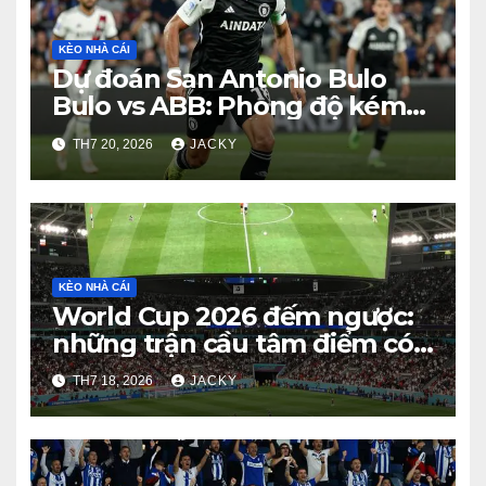
KÈO NHÀ CÁI
Dự đoán San Antonio Bulo
Bulo vs ABB: Phong độ kém
cỏi đối đầu chuỗi thất thường
TH7 20, 2026
JACKY
KÈO NHÀ CÁI
World Cup 2026 đếm ngược:
những trận cầu tâm điểm có
thể định hình cục diện vòng
TH7 18, 2026
JACKY
bảng