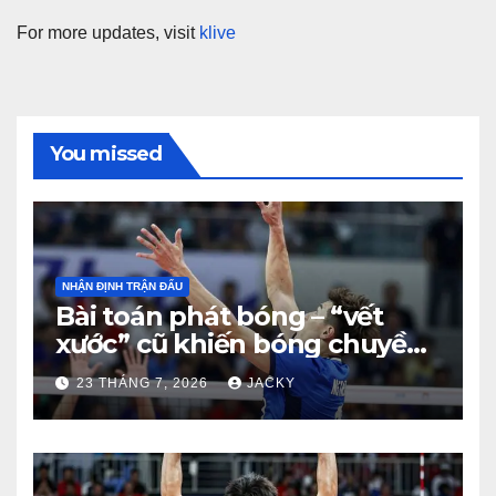
For more updates, visit
klive
You missed
NHẬN ĐỊNH TRẬN ĐẤU
Bài toán phát bóng – “vết
xước” cũ khiến bóng chuyền
nam Việt Nam trả giá đắt
23 THÁNG 7, 2026
JACKY
trước Thái Lan