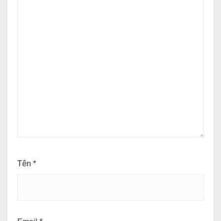
Tên
*