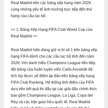
Real Madrid trên các bảng xếp hạng năm 2026
cùng những yếu tố ảnh hưởng trực tiếp đến thứ
hạng của câu lạc bộ.
== 1. Bảng Xếp Hạng FIFA Club World Cup của
Real Madrid ==
Real Madrid hiện đang giữ vị trí số 1 trên bảng xếp
hạng FIFA dành cho các câu lạc bộ tính đến năm
2026. Với danh hiệu Champions League liên tiếp,
đội bóng của huấn luyện viên Carlo Ancelotti đã
tích lũy được số điểm áp đảo trên bảng xếp hạng
FIFA Club Ranking. Hệ thống tính điểm của FIFA
dựa trên kết quả thi đấu tại các giải đấu chính thức
bao gồm Champions League, La Liga, Copa del
Rey và các trận giao hữu quốc tế. Real Madrid