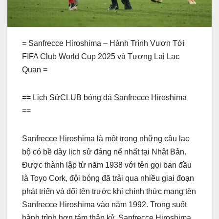
= Sanfrecce Hiroshima – Hành Trình Vươn Tới
FIFA Club World Cup 2025 và Tương Lai Lạc
Quan =
== Lịch SửCLUB bóng đá Sanfrecce Hiroshima
==
Sanfrecce Hiroshima là một trong những câu lạc
bộ có bề dày lịch sử đáng nể nhất tại Nhật Bản.
Được thành lập từ năm 1938 với tên gọi ban đầu
là Toyo Cork, đội bóng đã trải qua nhiều giai đoạn
phát triển và đổi tên trước khi chính thức mang tên
Sanfrecce Hiroshima vào năm 1992. Trong suốt
hành trình hơn tám thập kỷ, Sanfrecce Hiroshima