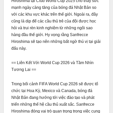
Hiroshima tại Club World Cup 2025 cho thấy sức
mạnh ngày càng tăng của bóng đá Nhật Bản so
với các khu vực khác trên thế giới. Ngoài ra, đây
cũng là dịp để các cầu thủ trẻ của đội được học
hỏi và trui rèn kinh nghiệm từ những ngôi sao
hàng đầu thế giới. Hy vọng rằng Sanfrecce
Hiroshima sẽ tạo nên những bất ngờ thú vị tại giải
đấu này.
== Liên Kết Với World Cup 2026 và Tầm Nhìn
Tương Lai ==
Trong bối cảnh FIFA World Cup 2026 sẽ được tổ
chức tại Hoa Kỳ, Mexico và Canada, bóng đá
Nhật Bản đang hướng tới việc đào tạo và phát
triển những thế hệ cầu thủ xuất sắc. Sanfrecce
Hiroshima đóng vai trò quan trọng trong việc cung