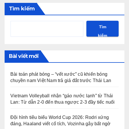
Tìm kiếm
Tìm
kiếm
Bài viết mới
Bài toán phát bóng – “vết xước” cũ khiến bóng
chuyền nam Việt Nam trả giá đắt trước Thái Lan
Vietnam Volleyball nhận “gáo nước lạnh” từ Thái
Lan: Từ dẫn 2-0 đến thua ngược 2-3 đầy tiếc nuối
Đội hình tiêu biểu World Cup 2026: Rodri xứng
đáng, Haaland viết cổ tích, Vozinha gây bất ngờ