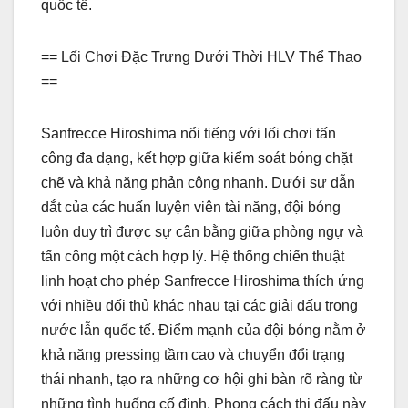
quốc tế.
== Lối Chơi Đặc Trưng Dưới Thời HLV Thể Thao
==
Sanfrecce Hiroshima nổi tiếng với lối chơi tấn
công đa dạng, kết hợp giữa kiểm soát bóng chặt
chẽ và khả năng phản công nhanh. Dưới sự dẫn
dắt của các huấn luyện viên tài năng, đội bóng
luôn duy trì được sự cân bằng giữa phòng ngự và
tấn công một cách hợp lý. Hệ thống chiến thuật
linh hoạt cho phép Sanfrecce Hiroshima thích ứng
với nhiều đối thủ khác nhau tại các giải đấu trong
nước lẫn quốc tế. Điểm mạnh của đội bóng nằm ở
khả năng pressing tầm cao và chuyển đổi trạng
thái nhanh, tạo ra những cơ hội ghi bàn rõ ràng từ
những tình huống cố định. Phong cách thi đấu này