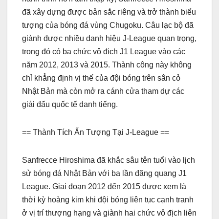
đã xây dựng được bản sắc riêng và trở thành biểu
tượng của bóng đá vùng Chugoku. Câu lạc bộ đã
giành được nhiều danh hiệu J-League quan trọng,
trong đó có ba chức vô địch J1 League vào các
năm 2012, 2013 và 2015. Thành công này không
chỉ khẳng định vị thế của đội bóng trên sân cỏ
Nhật Bản mà còn mở ra cánh cửa tham dự các
giải đấu quốc tế danh tiếng.
== Thành Tích Ấn Tượng Tại J-League ==
Sanfrecce Hiroshima đã khắc sâu tên tuổi vào lịch
sử bóng đá Nhật Bản với ba lần đăng quang J1
League. Giai đoạn 2012 đến 2015 được xem là
thời kỳ hoàng kim khi đội bóng liên tục cạnh tranh
ở vị trí thượng hạng và giành hai chức vô địch liên