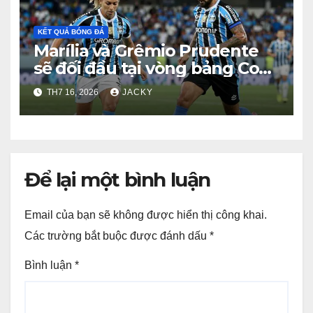
KẾT QUẢ BÓNG ĐÁ
Marília và Grêmio Prudente
sẽ đối đầu tại vòng bảng Copa
Paulista vào lúc 05h30 ngày
TH7 16, 2026
JACKY
18/7 (giờ Việt
Để lại một bình luận
Email của bạn sẽ không được hiển thị công khai.
Các trường bắt buộc được đánh dấu
*
Bình luận
*