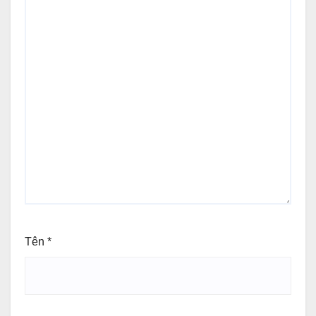
Tên
*