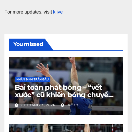
For more updates, visit
klive
You missed
NHẬN ĐỊNH TRẬN ĐẤU
Bài toán phát bóng – “vết
xước” cũ khiến bóng chuyền
nam Việt Nam trả giá đắt
23 THÁNG 7, 2026
JACKY
trước Thái Lan