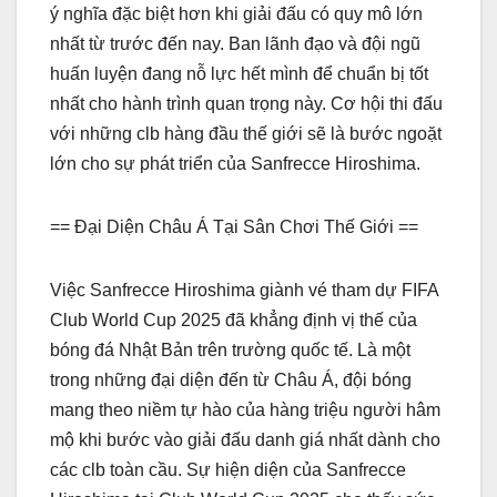
ý nghĩa đặc biệt hơn khi giải đấu có quy mô lớn
nhất từ trước đến nay. Ban lãnh đạo và đội ngũ
huấn luyện đang nỗ lực hết mình để chuẩn bị tốt
nhất cho hành trình quan trọng này. Cơ hội thi đấu
với những clb hàng đầu thế giới sẽ là bước ngoặt
lớn cho sự phát triển của Sanfrecce Hiroshima.
== Đại Diện Châu Á Tại Sân Chơi Thế Giới ==
Việc Sanfrecce Hiroshima giành vé tham dự FIFA
Club World Cup 2025 đã khẳng định vị thế của
bóng đá Nhật Bản trên trường quốc tế. Là một
trong những đại diện đến từ Châu Á, đội bóng
mang theo niềm tự hào của hàng triệu người hâm
mộ khi bước vào giải đấu danh giá nhất dành cho
các clb toàn cầu. Sự hiện diện của Sanfrecce