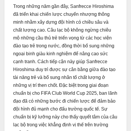
Trong những năm gần đây, Sanfrecce Hiroshima
đã triển khai chiến lược chuyển nhượng thông
minh nhằm xây dựng đội hình có chiều sâu và
chất lượng cao. Câu lạc bộ không ngừng chiêu
mộ những cầu thủ trẻ triển vọng từ các học viện
đào tạo trẻ trong nước, đồng thời bổ sung những
ngoại binh giàu kinh nghiệm để nâng cao sức
cạnh tranh. Cách tiếp cận này giúp Sanfrecce
Hiroshima duy trì được sự cân bằng giữa đào tạo
tài năng trẻ và bổ sung nhân tố chất lượng ở
những vị trí then chốt. Đặc biệt trong giai đoạn
chuẩn bị cho FIFA Club World Cup 2025, ban lãnh
đạo đã có những bước đi chiến lược để đảm bảo
đội hình đủ mạnh cho đấu trường quốc tế. Sự
chuẩn bị kỹ lưỡng này cho thấy quyết tâm của câu
lạc bộ trong việc khẳng định vị thế trên trường