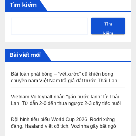
Tìm kiếm
Tìm
kiếm
Bài viết mới
Bài toán phát bóng – “vết xước” cũ khiến bóng
chuyền nam Việt Nam trả giá đắt trước Thái Lan
Vietnam Volleyball nhận “gáo nước lạnh” từ Thái
Lan: Từ dẫn 2-0 đến thua ngược 2-3 đầy tiếc nuối
Đội hình tiêu biểu World Cup 2026: Rodri xứng
đáng, Haaland viết cổ tích, Vozinha gây bất ngờ