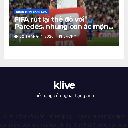
NHẬN ĐỊNH TRẬN ĐẤU
FIFA rút lại thẻ đỏ với
Paredes, nhưng cơn ác mộng
kỷ luật của Argentina vẫn
22 THÁNG 7, 2026
JACKY
chưa kết thúc
klive
thứ hạng của ngoại hạng anh
= Miễn Trách Và Tuân Thủ Pháp Lý = Mọi nội dung nhận định,
công thức toán học và phân tích dữ liệu trên hệ thống này hoàn