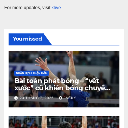
For more updates, visit
klive
You missed
NHẬN ĐỊNH TRẬN ĐẤU
Bài toán phát bóng – “vết
xước” cũ khiến bóng chuyền
nam Việt Nam trả giá đắt
23 THÁNG 7, 2026
JACKY
trước Thái Lan