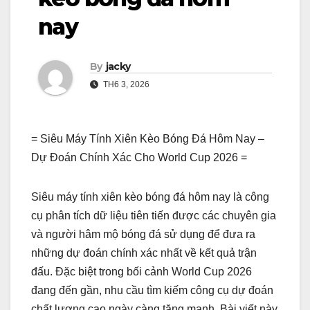
nay
By
jacky
TH6 3, 2026
= Siêu Máy Tính Xiên Kèo Bóng Đá Hôm Nay –
Dự Đoán Chính Xác Cho World Cup 2026 =
Siêu máy tính xiên kèo bóng đá hôm nay là công
cụ phân tích dữ liệu tiên tiến được các chuyên gia
và người hâm mộ bóng đá sử dụng để đưa ra
những dự đoán chính xác nhất về kết quả trận
đấu. Đặc biệt trong bối cảnh World Cup 2026
đang đến gần, nhu cầu tìm kiếm công cụ dự đoán
chất lượng cao ngày càng tăng mạnh. Bài viết này