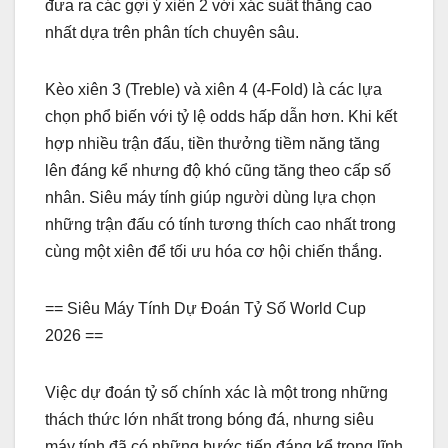
đưa ra các gợi ý xiên 2 với xác suất thắng cao
nhất dựa trên phân tích chuyên sâu.
Kèo xiên 3 (Treble) và xiên 4 (4-Fold) là các lựa
chọn phổ biến với tỷ lệ odds hấp dẫn hơn. Khi kết
hợp nhiều trận đấu, tiền thưởng tiềm năng tăng
lên đáng kể nhưng độ khó cũng tăng theo cấp số
nhân. Siêu máy tính giúp người dùng lựa chọn
những trận đấu có tính tương thích cao nhất trong
cùng một xiên để tối ưu hóa cơ hội chiến thắng.
== Siêu Máy Tính Dự Đoán Tỷ Số World Cup
2026 ==
Việc dự đoán tỷ số chính xác là một trong những
thách thức lớn nhất trong bóng đá, nhưng siêu
máy tính đã có những bước tiến đáng kể trong lĩnh