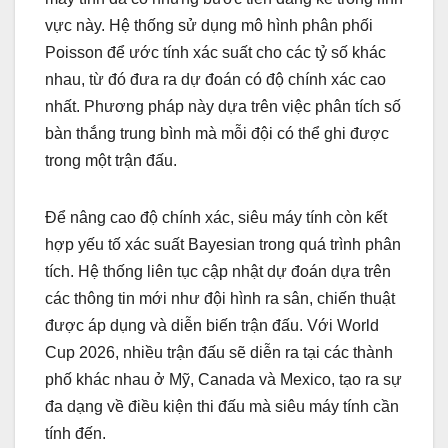
vực này. Hệ thống sử dụng mô hình phân phối
Poisson để ước tính xác suất cho các tỷ số khác
nhau, từ đó đưa ra dự đoán có độ chính xác cao
nhất. Phương pháp này dựa trên việc phân tích số
bàn thắng trung bình mà mỗi đội có thể ghi được
trong một trận đấu.
Để nâng cao độ chính xác, siêu máy tính còn kết
hợp yếu tố xác suất Bayesian trong quá trình phân
tích. Hệ thống liên tục cập nhật dự đoán dựa trên
các thông tin mới như đội hình ra sân, chiến thuật
được áp dụng và diễn biến trận đấu. Với World
Cup 2026, nhiều trận đấu sẽ diễn ra tại các thành
phố khác nhau ở Mỹ, Canada và Mexico, tạo ra sự
đa dạng về điều kiện thi đấu mà siêu máy tính cần
tính đến.