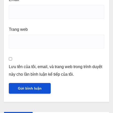
Trang web
Lưu tên của tôi, email, và trang web trong trình duyệt
này cho lần bình luận kế tiếp của tôi.