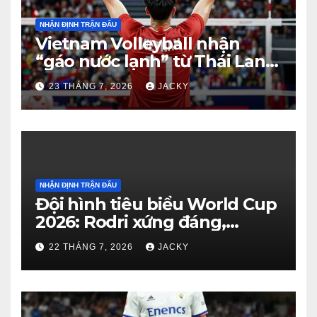
NHẬN ĐỊNH TRẬN ĐẤU
Vietnam Volleyball nhận
“gáo nước lạnh” từ Thái Lan:
Từ dẫn 2-0 đến thua ngược 2-
23 THÁNG 7, 2026
JACKY
3 đầy tiếc nuối
NHẬN ĐỊNH TRẬN ĐẤU
Đội hình tiêu biểu World Cup
2026: Rodri xứng đáng,
Haaland viết cổ tích, Vozinha
22 THÁNG 7, 2026
JACKY
gây bất ngờ