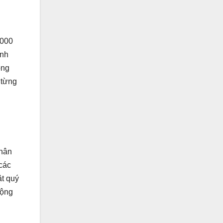
.000
ảnh
ồng
 từng
phân
các
ật quý
động