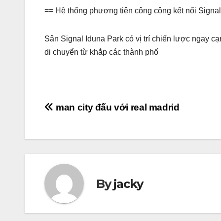
== Hệ thống phương tiện công cộng kết nối Signal
Sân Signal Iduna Park có vị trí chiến lược ngay 
di chuyển từ khắp các thành phố
Điều
man city đấu với real madrid
hướng
bài
viết
By
jacky