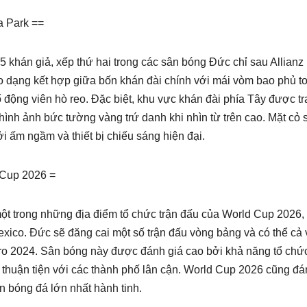
a Park ==
5 khán giả, xếp thứ hai trong các sân bóng Đức chỉ sau Allianz
eo dạng kết hợp giữa bốn khán đài chính với mái vòm bao phủ t
ổ động viên hò reo. Đặc biệt, khu vực khán đài phía Tây được t
hình ảnh bức tường vàng trứ danh khi nhìn từ trên cao. Mặt cỏ 
i ấm ngầm và thiết bị chiếu sáng hiện đại.
 Cup 2026 =
ột trong những địa điểm tổ chức trận đấu của World Cup 2026, 
ico. Đức sẽ đăng cai một số trận đấu vòng bảng và có thể cả
Euro 2024. Sân bóng này được đánh giá cao bởi khả năng tổ chứ
i thuận tiện với các thành phố lân cận. World Cup 2026 cũng đ
n bóng đá lớn nhất hành tinh.