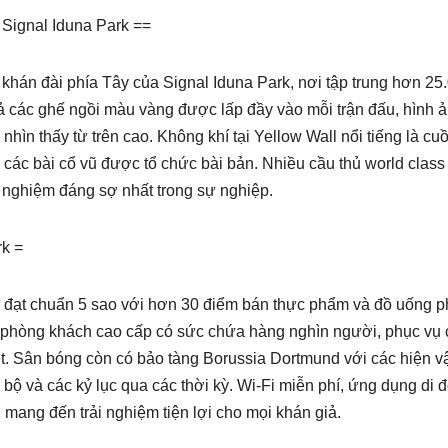
 Signal Iduna Park ==
khán đài phía Tây của Signal Iduna Park, nơi tập trung hơn 25
cả các ghế ngồi màu vàng được lấp đầy vào mỗi trận đấu, hình 
nhìn thấy từ trên cao. Không khí tại Yellow Wall nổi tiếng là cu
và các bài cổ vũ được tổ chức bài bản. Nhiều cầu thủ world class
ải nghiệm đáng sợ nhất trong sự nghiệp.
rk =
hi đạt chuẩn 5 sao với hơn 30 điểm bán thực phẩm và đồ uống 
 phòng khách cao cấp có sức chứa hàng nghìn người, phục vụ 
ệt. Sân bóng còn có bảo tàng Borussia Dortmund với các hiện v
c bộ và các kỷ lục qua các thời kỳ. Wi-Fi miễn phí, ứng dụng di 
 mang đến trải nghiệm tiện lợi cho mọi khán giả.