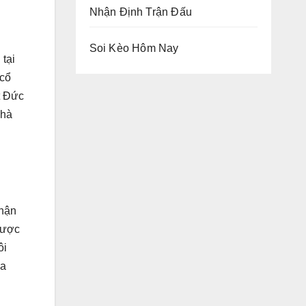
Nhận Định Trận Đấu
Soi Kèo Hôm Nay
 tại
 cổ
t Đức
nhà
nhận
được
ôi
ủa