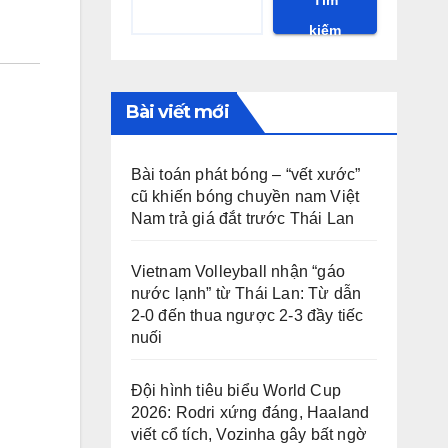
kiếm
Bài viết mới
Bài toán phát bóng – “vết xước”
cũ khiến bóng chuyền nam Việt
Nam trả giá đắt trước Thái Lan
Vietnam Volleyball nhận “gáo
nước lạnh” từ Thái Lan: Từ dẫn
2-0 đến thua ngược 2-3 đầy tiếc
nuối
Đội hình tiêu biểu World Cup
2026: Rodri xứng đáng, Haaland
viết cổ tích, Vozinha gây bất ngờ