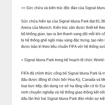
== Sức chứa và kiến trúc độc đáo của Signal Idun
Sức chứa hiện tại của Signal Iduna Park đạt 81.36
Arena của Munich. Kiến trúc sân được thiết kế th
bộ không gian, tạo ra âm thanh vang dội mỗi khi c
bị hệ thống ghế ngồi màu vàng đặc trưng, tạo nên 
được bảo trì theo tiêu chuẩn FIFA với hệ thống sưở
= Signal Iduna Park trong kế hoạch tổ chức World
FIFA đã chính thức công bố Signal Iduna Park là m
đấu được đồng tổ chức bởi Hoa Kỳ, Canada và Mex
loại trực tiếp, tận dụng cơ sở hạ tầng sẵn có từ 
ninh chuyên nghiệp và hệ thống giao thông kết nố
dấu lần thứ hai Signal Iduna Park đón nhận sự kiệ