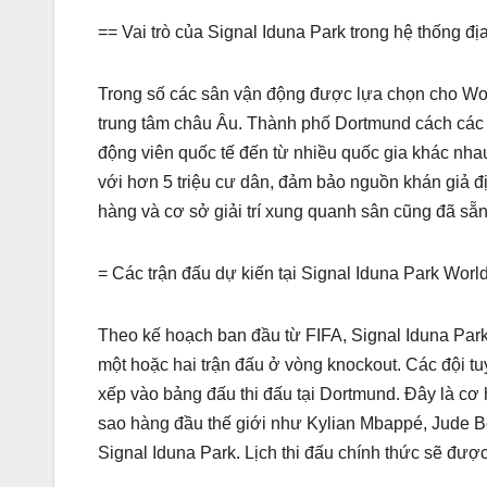
== Vai trò của Signal Iduna Park trong hệ thống 
Trong số các sân vận động được lựa chọn cho World 
trung tâm châu Âu. Thành phố Dortmund cách các bi
động viên quốc tế đến từ nhiều quốc gia khác nha
với hơn 5 triệu cư dân, đảm bảo nguồn khán giả đ
hàng và cơ sở giải trí xung quanh sân cũng đã sẵ
= Các trận đấu dự kiến tại Signal Iduna Park Wor
Theo kế hoạch ban đầu từ FIFA, Signal Iduna Park
một hoặc hai trận đấu ở vòng knockout. Các đội t
xếp vào bảng đấu thi đấu tại Dortmund. Đây là cơ
sao hàng đầu thế giới như Kylian Mbappé, Jude Be
Signal Iduna Park. Lịch thi đấu chính thức sẽ được