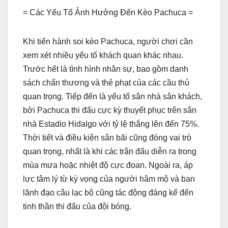
= Các Yếu Tố Ảnh Hưởng Đến Kèo Pachuca =
Khi tiến hành soi kèo Pachuca, người chơi cần
xem xét nhiều yếu tố khách quan khác nhau.
Trước hết là tình hình nhân sự, bao gồm danh
sách chấn thương và thẻ phạt của các cầu thủ
quan trọng. Tiếp đến là yếu tố sân nhà sân khách,
bởi Pachuca thi đấu cực kỳ thuyết phục trên sân
nhà Estadio Hidalgo với tỷ lệ thắng lên đến 75%.
Thời tiết và điều kiện sân bãi cũng đóng vai trò
quan trọng, nhất là khi các trận đấu diễn ra trong
mùa mưa hoặc nhiệt độ cực đoan. Ngoài ra, áp
lực tâm lý từ kỳ vọng của người hâm mộ và ban
lãnh đạo câu lạc bộ cũng tác động đáng kể đến
tinh thần thi đấu của đội bóng.