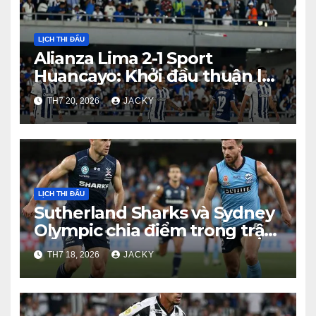
LỊCH THI ĐẤU
Alianza Lima 2-1 Sport
Huancayo: Khởi đầu thuận lợi
cho đội chủ nhà tại Clausura
TH7 20, 2026
JACKY
LỊCH THI ĐẤU
Sutherland Sharks và Sydney
Olympic chia điểm trong trận
hòa 1-1
TH7 18, 2026
JACKY