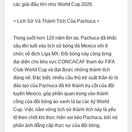
các giải đấu lớn như World Cup 2026.
= Lịch Sử Và Thành Tích Của Pachuca =
Trong suốt hơn 120 năm tồn tại, Pachuca đã khắc
sâu tên tuổi vào lịch sử bóng đá Mexico với 6
chức vô địch Liga MX. Đội bóng này cũng từng
đại diện cho khu vực CONCACAF tham dự FIFA
Club World Cup và đạt được những thành tích
đáng nể. Đặc biệt, nhiều cầu thủ trẻ xuất thân từ lò
đào tạo của Pachuca đã trở thành trụ cột của đội
tuyển Mexico, góp phần quan trọng vào thành
công của đội bóng áo xanh lá tại các kỳ World
Cup. Việc nắm vững lịch sử thành tích này là yếu
tố then chốt khi thực hiện soi kèo Pachuca, bởi nó
phản ánh đẳng cấp thực sự của đội bóng.