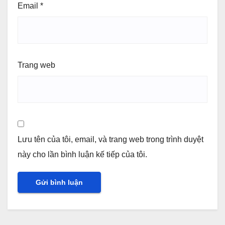
Email
*
Trang web
Lưu tên của tôi, email, và trang web trong trình duyệt
này cho lần bình luận kế tiếp của tôi.