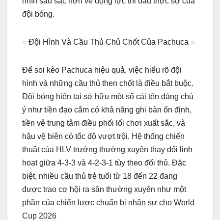
nhìn sâu sắc hơn về động lực thi đấu thực sự của
đội bóng.
= Đội Hình Và Cầu Thủ Chủ Chốt Của Pachuca =
Để soi kèo Pachuca hiệu quả, việc hiểu rõ đội
hình và những cầu thủ then chốt là điều bắt buộc.
Đội bóng hiện tại sở hữu một số cái tên đáng chú
ý như tiền đạo cắm có khả năng ghi bàn ổn định,
tiền vệ trung tâm điều phối lối chơi xuất sắc, và
hậu vệ biên có tốc độ vượt trội. Hệ thống chiến
thuật của HLV trưởng thường xuyên thay đổi linh
hoạt giữa 4-3-3 và 4-2-3-1 tùy theo đối thủ. Đặc
biệt, nhiều cầu thủ trẻ tuổi từ 18 đến 22 đang
được trao cơ hội ra sân thường xuyên như một
phần của chiến lược chuẩn bị nhân sự cho World
Cup 2026