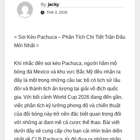
By
jacky
TH6 3, 2026
= Soi Kèo Pachuca – Phân Tích Chi Tiết Trận Đấu
Mới Nhất =
Khi nhắc đến soi kèo Pachuca, người hâm mộ
bóng đá Mexico và khu vực Bắc Mỹ đều nhận ra
đây là một trong những câu lạc bộ có lịch sử lâu
đời và thành tích ấn tượng tại giải vô địch quốc
gia. Với bối cảnh World Cup 2026 đang đến gần,
việc phân tích kỹ lưỡng phong độ và chiến thuật
của đội bóng này trở nên đặc biệt quan trọng đối
với những ai đam mê cá cược thể thao. Bài viết
dưới đây sẽ cung cấp cho bạn cái nhìn toàn diện
nhất về CLB Pachuca, từ đó đưa ra những nhận