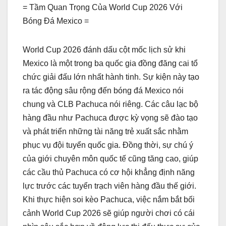
= Tầm Quan Trọng Của World Cup 2026 Với
Bóng Đá Mexico =
World Cup 2026 đánh dấu cột mốc lịch sử khi
Mexico là một trong ba quốc gia đồng đăng cai tổ
chức giải đấu lớn nhất hành tinh. Sự kiện này tạo
ra tác động sâu rộng đến bóng đá Mexico nói
chung và CLB Pachuca nói riêng. Các câu lạc bộ
hàng đầu như Pachuca được kỳ vọng sẽ đào tạo
và phát triển những tài năng trẻ xuất sắc nhằm
phục vụ đội tuyển quốc gia. Đồng thời, sự chú ý
của giới chuyên môn quốc tế cũng tăng cao, giúp
các cầu thủ Pachuca có cơ hội khẳng định năng
lực trước các tuyển trạch viên hàng đầu thế giới.
Khi thực hiện soi kèo Pachuca, việc nắm bắt bối
cảnh World Cup 2026 sẽ giúp người chơi có cái