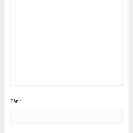
Tên
*