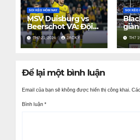
SOI KÈO HÔM NAY
SOI KÈO
MSV Duisburg vs
Blac
Beerschot VA: Đội
giàn
bóng Đức giữ
tối t
TH7 21, 2026
JACKY
TH7 1
phong độ ấn tượng
Geor
trước thềm giao
hữu
Để lại một bình luận
Email của bạn sẽ không được hiển thị công khai.
Các
Bình luận
*