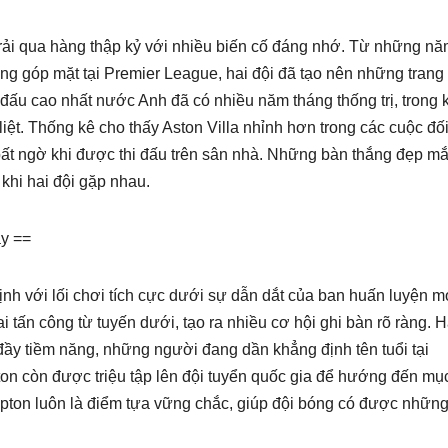
trải qua hàng thập kỷ với nhiều biến cố đáng nhớ. Từ những n
cùng góp mặt tại Premier League, hai đội đã tạo nên những trang
i đấu cao nhất nước Anh đã có nhiều năm tháng thống trị, trong 
liệt. Thống kê cho thấy Aston Villa nhỉnh hơn trong các cuộc đố
ất ngờ khi được thi đấu trên sân nhà. Những bàn thắng đẹp mắ
khi hai đội gặp nhau.
ày ==
nh với lối chơi tích cực dưới sự dẫn dắt của ban huấn luyện m
i tấn công từ tuyến dưới, tạo ra nhiều cơ hội ghi bàn rõ ràng. 
ầy tiềm năng, những người đang dần khẳng định tên tuổi tại
on còn được triệu tập lên đội tuyển quốc gia để hướng đến mục
ton luôn là điểm tựa vững chắc, giúp đội bóng có được những