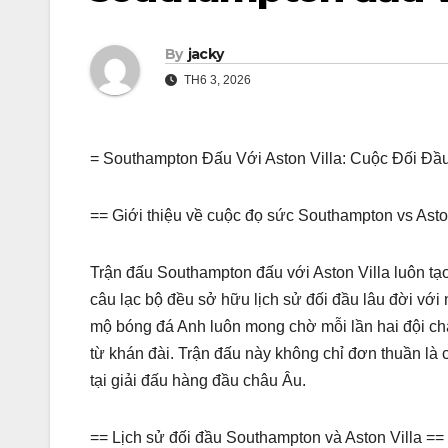
By
jacky
TH6 3, 2026
= Southampton Đấu Với Aston Villa: Cuộc Đối Đầ
== Giới thiệu về cuộc đọ sức Southampton vs Asto
Trận đấu Southampton đấu với Aston Villa luôn tạo
câu lạc bộ đều sở hữu lịch sử đối đầu lâu đời với
mộ bóng đá Anh luôn mong chờ mỗi lần hai đội chạ
từ khán đài. Trận đấu này không chỉ đơn thuần là c
tại giải đấu hàng đầu châu Âu.
== Lịch sử đối đầu Southampton và Aston Villa ==