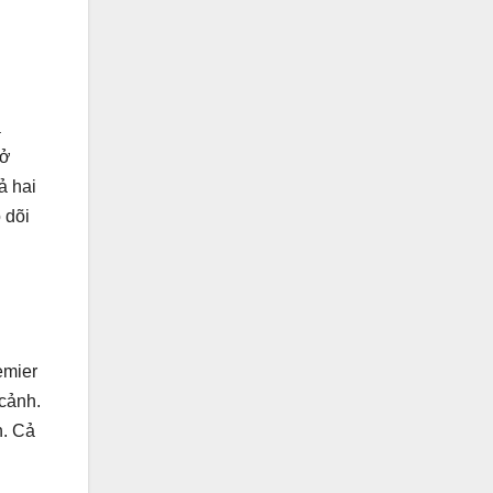
a
sở
ả hai
 dõi
emier
 cảnh.
h. Cả