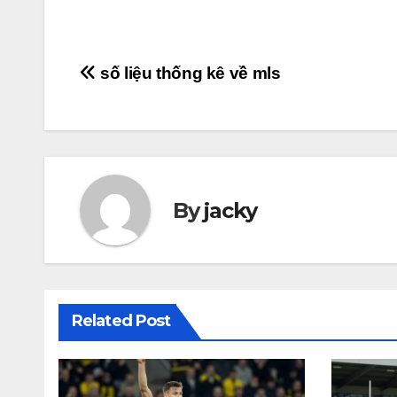
Điều
số liệu thống kê về mls
hướng
bài
viết
By
jacky
Related Post