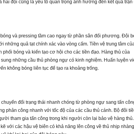
ả hai đội cũng là yếu tố quan trọng ảnh hưởng đến kết quả trận
t bóng và pressing tầm cao ngay từ phần sân đối phương. Đội 
ới những quả tạt chính xác vào vòng cấm. Tiền vệ trung tâm củ
n phối bóng và kiến tạo cơ hội cho các tiền đạo. Hàng thủ của
 sung những cầu thủ phòng ngự có kinh nghiệm. Huấn luyện vi
ển không bóng liên tục để tạo ra khoảng trống.
ng chuyển đổi trạng thái nhanh chóng từ phòng ngự sang tấn côn
ng phản công nhanh với tốc độ của các cầu thủ cánh. Bộ đôi tiề
người tham gia tấn công trong khi người còn lại bảo vệ hàng thủ.
kẽ với các hậu vệ biên có khả năng lên công về thủ nhịp nhàn