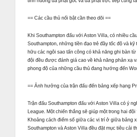
tình huống đá phạt góc và đá phạt trực tiếp cũng là
== Các cầu thủ nổi bật cần theo dõi ==
Khi Southampton đấu với Aston Villa, có nhiều cầu 
Southampton, những tiền đạo trẻ đầy tốc độ và kỹ 
hữu các ngôi sao tấn công có khả năng ghi bàn từ
đội đều được đánh giá cao về khả năng phản xạ và 
phong độ của những cầu thủ đang hướng đến Wor
== Ảnh hưởng của trận đấu đến bảng xếp hạng P
Trận đấu Southampton đấu với Aston Villa có ý ngh
League. Một chiến thắng sẽ giúp một trong hai đội
Khoảng cách điểm số giữa các vị trí ở giữa bảng x
Southampton và Aston Villa đều đặt mục tiêu cải t