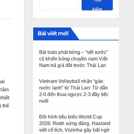
kiếm
Bài viết mới
Bài toán phát bóng – “vết xước”
cũ khiến bóng chuyền nam Việt
Nam trả giá đắt trước Thái Lan
Vietnam Volleyball nhận “gáo
hai
nước lạnh” từ Thái Lan: Từ dẫn
i hâm
2-0 đến thua ngược 2-3 đầy tiếc
nhiệt
nuối
ị thế
Đội hình tiêu biểu World Cup
2026: Rodri xứng đáng, Haaland
viết cổ tích, Vozinha gây bất ngờ