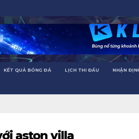
KẾT QUẢ BÓNG ĐÁ
LỊCH THI ĐẤU
NHẬN ĐỊN
i aston villa