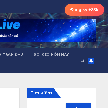
Đăng ký +88k
H TRẬN ĐẤU
SOI KÈO HÔM NAY
Tìm kiếm
Tìm