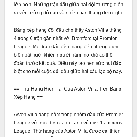
lớn hơn. Những trận đấu giữa hai đội thường diễn
ra với cường độ cao và nhiều bàn thắng được ghi.
Bảng xếp hạng đối đầu cho thấy Aston Villa thắng
4 trong 6 trận gần nhất với Brentford tại Premier
League. Mỗi trận đấu đều mang đến những diễn
biến bất ngờ, khiến người hâm mộ khó có thể
đoán trước kết quả. Điều này tạo nên sức hút đặc
biệt cho mỗi cuộc đối đầu giữa hai câu lạc bộ này.
== Thứ Hạng Hiện Tại Của Aston Villa Trên Bảng
Xếp Hạng ==
Aston Villa đang nằm trong nhóm đầu của Premier
League với mục tiêu cạnh tranh vé dự Champions
League. Thứ hạng của Aston Villa được cải thiện