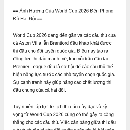
== Ảnh Hưởng Của World Cup 2026 Đến Phong
Độ Hai Đội ==
World Cup 2026 đang đến gần và các cầu thủ của
cả Aston Villa lẫn Brentford đều khao khát được
thi đấu cho đội tuyển quốc gia. Điều này tạo ra
động lực thi đấu mạnh mẽ, khi mỗi trận đấu tại
Premier League đều là cơ hội để các cầu thủ thể
hiện năng lực trước các nhà tuyển chọn quốc gia.
Sự cạnh tranh này giúp nâng cao chất lượng thi
đấu chung của cả hai đội.
Tuy nhiên, áp lực từ lịch thi đấu dày đặc và kỳ
vọng từ World Cup 2026 cũng có thể gây ra căng
thẳng cho các cầu thủ. Việc cân bằng giữa thi đấu