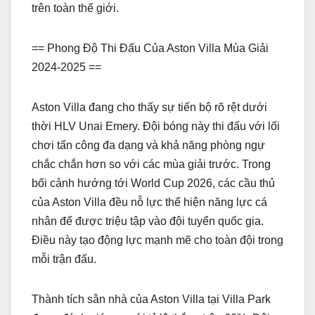
trên toàn thế giới.
== Phong Độ Thi Đấu Của Aston Villa Mùa Giải
2024-2025 ==
Aston Villa đang cho thấy sự tiến bộ rõ rệt dưới
thời HLV Unai Emery. Đội bóng này thi đấu với lối
chơi tấn công đa dạng và khả năng phòng ngự
chắc chắn hơn so với các mùa giải trước. Trong
bối cảnh hướng tới World Cup 2026, các cầu thủ
của Aston Villa đều nỗ lực thể hiện năng lực cá
nhân để được triệu tập vào đội tuyển quốc gia.
Điều này tạo động lực mạnh mẽ cho toàn đội trong
mỗi trận đấu.
Thành tích sân nhà của Aston Villa tại Villa Park