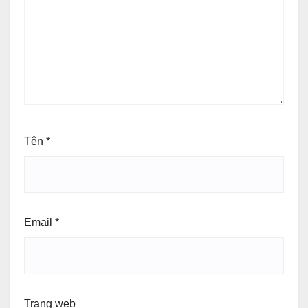
Tên
*
Email
*
Trang web