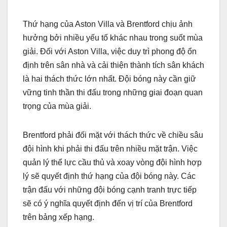
Thứ hạng của Aston Villa và Brentford chịu ảnh
hưởng bởi nhiều yếu tố khác nhau trong suốt mùa
giải. Đối với Aston Villa, việc duy trì phong độ ổn
định trên sân nhà và cải thiện thành tích sân khách
là hai thách thức lớn nhất. Đội bóng này cần giữ
vững tinh thần thi đấu trong những giai đoạn quan
trọng của mùa giải.
Brentford phải đối mặt với thách thức về chiều sâu
đội hình khi phải thi đấu trên nhiều mặt trận. Việc
quản lý thể lực cầu thủ và xoay vòng đội hình hợp
lý sẽ quyết định thứ hạng của đội bóng này. Các
trận đấu với những đội bóng cạnh tranh trực tiếp
sẽ có ý nghĩa quyết định đến vị trí của Brentford
trên bảng xếp hạng.