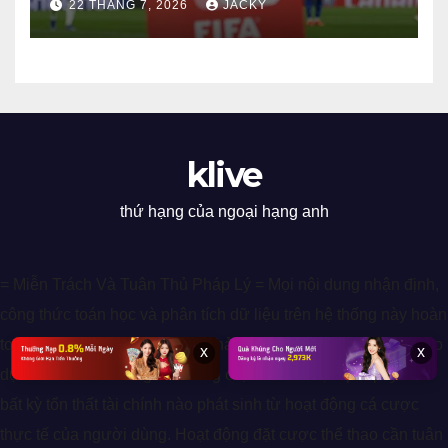
22 THÁNG 7, 2026
JACKY
chưa kết thúc
klive
thứ hạng của ngoại hạng anh
= Miễn Trách Và Tuân Thủ Pháp Lý = Mọi nội dung nhận định,
công thức toán học và phân tích dữ liệu trên hệ thống này hoàn
toàn chỉ mang tính chất tham khảo cho mục đích giải trí và giáo
x
x
dục kiến thức. Chúng tôi không chịu trách nhiệm pháp lý cho
bất kỳ tổn thất tài chính nào phát sinh từ hoạt động cá cược
thực tế của người dùng. Hoạt động đặt cược thể thao cần tuân