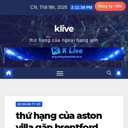
Skip
Đăng ký +88k
CN. Th8 9th, 2026
2:11:40 PM
to
content
klive
thứ hạng của ngoại hạng anh
DỰ ĐOÁN TỶ SỐ
thứ hạng của aston
villa gặp brentford