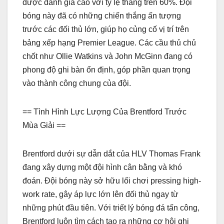
được đánh giá cao với tỷ lệ thắng trên 60%. Đội
bóng này đã có những chiến thắng ấn tượng
trước các đối thủ lớn, giúp họ củng cố vị trí trên
bảng xếp hạng Premier League. Các cầu thủ chủ
chốt như Ollie Watkins và John McGinn đang có
phong độ ghi bàn ổn định, góp phần quan trọng
vào thành công chung của đội.
== Tình Hình Lực Lượng Của Brentford Trước
Mùa Giải ==
Brentford dưới sự dẫn dắt của HLV Thomas Frank
đang xây dựng một đội hình cân bằng và khó
đoán. Đội bóng này sở hữu lối chơi pressing high-
work rate, gây áp lực lớn lên đối thủ ngay từ
những phút đầu tiên. Với triết lý bóng đá tấn công,
Brentford luôn tìm cách tạo ra những cơ hội ghi