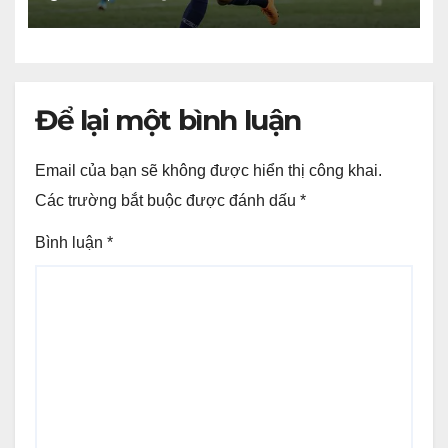
Để lại một bình luận
Email của bạn sẽ không được hiển thị công khai.
Các trường bắt buộc được đánh dấu
*
Bình luận
*