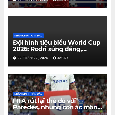
3 đầy tiếc nuối
NHẬN ĐỊNH TRẬN ĐẤU
Đội hình tiêu biểu World Cup
2026: Rodri xứng đáng,
Haaland viết cổ tích, Vozinha
22 THÁNG 7, 2026
JACKY
gây bất ngờ
NHẬN ĐỊNH TRẬN ĐẤU
FIFA rút lại thẻ đỏ với
Paredes, nhưng cơn ác mộng
kỷ luật của Argentina vẫn