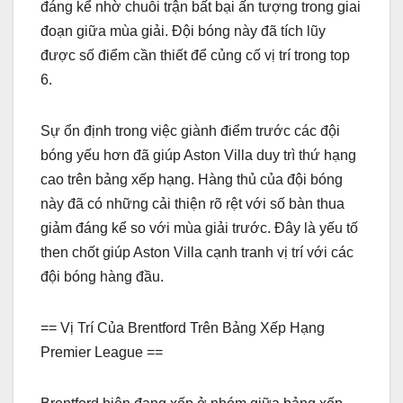
đáng kể nhờ chuỗi trận bất bại ấn tượng trong giai
đoạn giữa mùa giải. Đội bóng này đã tích lũy
được số điểm cần thiết để củng cố vị trí trong top
6.
Sự ổn định trong việc giành điểm trước các đội
bóng yếu hơn đã giúp Aston Villa duy trì thứ hạng
cao trên bảng xếp hạng. Hàng thủ của đội bóng
này đã có những cải thiện rõ rệt với số bàn thua
giảm đáng kể so với mùa giải trước. Đây là yếu tố
then chốt giúp Aston Villa cạnh tranh vị trí với các
đội bóng hàng đầu.
== Vị Trí Của Brentford Trên Bảng Xếp Hạng
Premier League ==