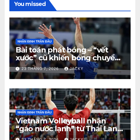
You missed
NHẬN ĐỊNH TRẬN ĐẤU
Bài toán phát bóng – “vết
xước” cũ khiến bóng chuyền
nam Việt Nam trả giá đắt
23 THÁNG 7, 2026
JACKY
trước Thái Lan
NHẬN ĐỊNH TRẬN ĐẤU
Vietnam Volleyball nhận
“gáo nước lạnh” từ Thái Lan:
Từ dẫn 2-0 đến thua ngược 2-
23 THÁNG 7, 2026
JACKY