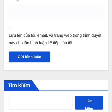
Lưu tên của tôi, email, và trang web trong trình duyệt
này cho lần bình luận kế tiếp của tôi.
Tìm kiếm
Tìm
kiếm