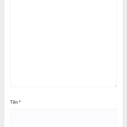
Tên
*