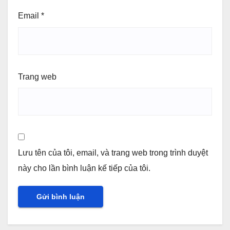
Email
*
Trang web
Lưu tên của tôi, email, và trang web trong trình duyệt
này cho lần bình luận kế tiếp của tôi.