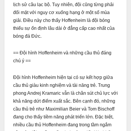
lịch sử câu lạc bộ. Tuy nhiên, đội cũng từng phải
đối mặt với nguy cơ xuống hạng ở một số mùa
giải. Điều này cho thấy Hoffenheim là đội bóng
thiếu sự ổn định lâu dài ở đẳng cấp cao nhất của
bóng đá Đức.
== Đội hình Hoffenheim và những cầu thủ đáng
chú ý ==
Đội hình Hoffenheim hiện tại có sự kết hợp giữa
cầu thủ giàu kinh nghiệm và tài năng trẻ. Trung
phong Andrej Kramaric vẫn là chân sút chủ lực với
khả năng dứt điểm xuất sắc. Bên cạnh đó, những
cầu thủ trẻ như Maximilian Beier và Tom Bischoff
đang cho thấy tiềm năng phát triển lớn. Đặc biệt,
nhiều cầu thủ Hoffenheim đang trong tầm ngắm