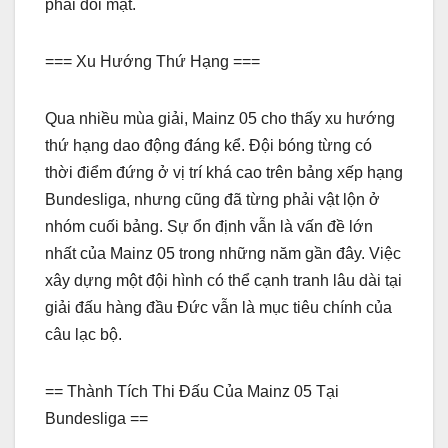
phải đối mặt.
=== Xu Hướng Thứ Hạng ===
Qua nhiều mùa giải, Mainz 05 cho thấy xu hướng
thứ hạng dao động đáng kể. Đội bóng từng có
thời điểm đứng ở vị trí khá cao trên bảng xếp hạng
Bundesliga, nhưng cũng đã từng phải vật lộn ở
nhóm cuối bảng. Sự ổn định vẫn là vấn đề lớn
nhất của Mainz 05 trong những năm gần đây. Việc
xây dựng một đội hình có thể cạnh tranh lâu dài tại
giải đấu hàng đầu Đức vẫn là mục tiêu chính của
câu lạc bộ.
== Thành Tích Thi Đấu Của Mainz 05 Tại
Bundesliga ==