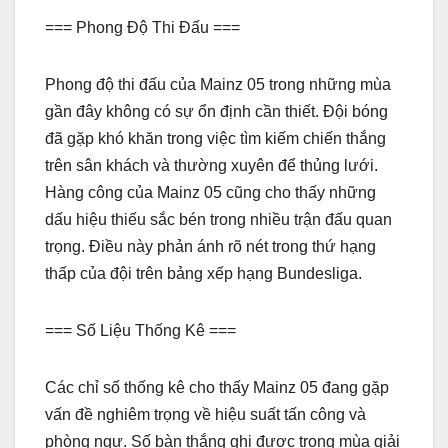
=== Phong Độ Thi Đấu ===
Phong độ thi đấu của Mainz 05 trong những mùa
gần đây không có sự ổn định cần thiết. Đội bóng
đã gặp khó khăn trong việc tìm kiếm chiến thắng
trên sân khách và thường xuyên để thủng lưới.
Hàng công của Mainz 05 cũng cho thấy những
dấu hiệu thiếu sắc bén trong nhiều trận đấu quan
trọng. Điều này phản ánh rõ nét trong thứ hạng
thấp của đội trên bảng xếp hạng Bundesliga.
=== Số Liệu Thống Kê ===
Các chỉ số thống kê cho thấy Mainz 05 đang gặp
vấn đề nghiêm trọng về hiệu suất tấn công và
phòng ngự. Số bàn thắng ghi được trong mùa giải