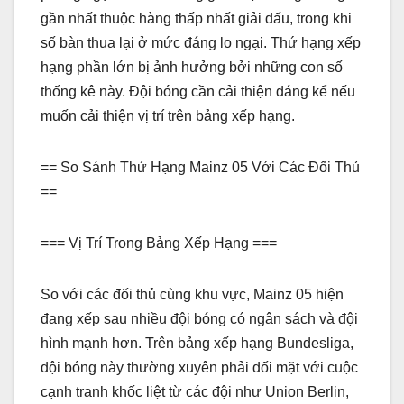
gần nhất thuộc hàng thấp nhất giải đấu, trong khi
số bàn thua lại ở mức đáng lo ngại. Thứ hạng xếp
hạng phần lớn bị ảnh hưởng bởi những con số
thống kê này. Đội bóng cần cải thiện đáng kể nếu
muốn cải thiện vị trí trên bảng xếp hạng.
== So Sánh Thứ Hạng Mainz 05 Với Các Đối Thủ
==
=== Vị Trí Trong Bảng Xếp Hạng ===
So với các đối thủ cùng khu vực, Mainz 05 hiện
đang xếp sau nhiều đội bóng có ngân sách và đội
hình mạnh hơn. Trên bảng xếp hạng Bundesliga,
đội bóng này thường xuyên phải đối mặt với cuộc
cạnh tranh khốc liệt từ các đội như Union Berlin,