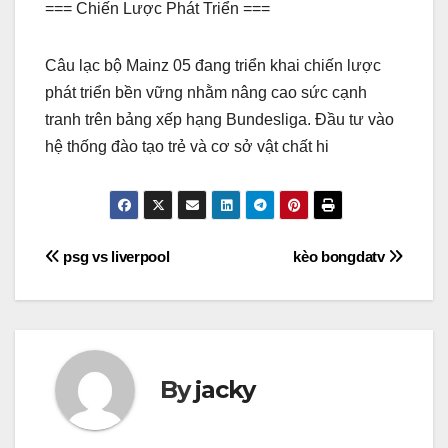
=== Chiến Lược Phát Triển ===
Câu lạc bộ Mainz 05 đang triển khai chiến lược
phát triển bền vững nhằm nâng cao sức cạnh
tranh trên bảng xếp hạng Bundesliga. Đầu tư vào
hệ thống đào tạo trẻ và cơ sở vật chất hi
Điều
psg vs liverpool
kèo bongdatv
hướng
bài
viết
By
jacky