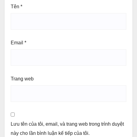
Tên
*
Email
*
Trang web
Lưu tên của tôi, email, và trang web trong trình duyệt
này cho lần bình luận kế tiếp của tôi.