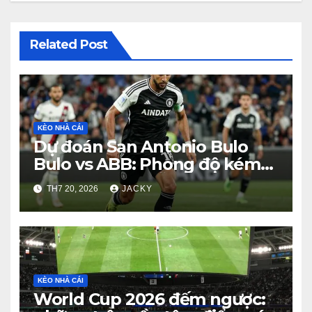
Related Post
KÈO NHÀ CÁI
Dự đoán San Antonio Bulo
Bulo vs ABB: Phong độ kém
cỏi đối đầu chuỗi thất thường
TH7 20, 2026
JACKY
KÈO NHÀ CÁI
World Cup 2026 đếm ngược: