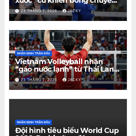
xước” cũ khiến bóng chuyền
nam Việt Nam trả giá đắt
23 THÁNG 7, 2026
JACKY
trước Thái Lan
NHẬN ĐỊNH TRẬN ĐẤU
Vietnam Volleyball nhận
“gáo nước lạnh” từ Thái Lan:
Từ dẫn 2-0 đến thua ngược 2-
23 THÁNG 7, 2026
JACKY
3 đầy tiếc nuối
NHẬN ĐỊNH TRẬN ĐẤU
Đội hình tiêu biểu World Cup