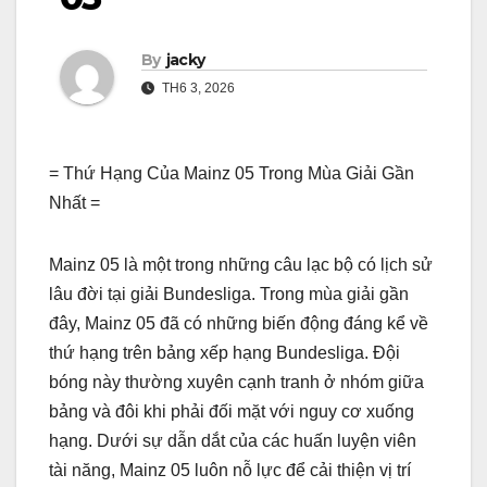
By
jacky
TH6 3, 2026
= Thứ Hạng Của Mainz 05 Trong Mùa Giải Gần
Nhất =
Mainz 05 là một trong những câu lạc bộ có lịch sử
lâu đời tại giải Bundesliga. Trong mùa giải gần
đây, Mainz 05 đã có những biến động đáng kể về
thứ hạng trên bảng xếp hạng Bundesliga. Đội
bóng này thường xuyên cạnh tranh ở nhóm giữa
bảng và đôi khi phải đối mặt với nguy cơ xuống
hạng. Dưới sự dẫn dắt của các huấn luyện viên
tài năng, Mainz 05 luôn nỗ lực để cải thiện vị trí