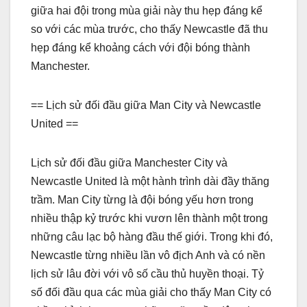
giữa hai đội trong mùa giải này thu hẹp đáng kể
so với các mùa trước, cho thấy Newcastle đã thu
hẹp đáng kể khoảng cách với đội bóng thành
Manchester.
== Lịch sử đối đầu giữa Man City và Newcastle
United ==
Lịch sử đối đầu giữa Manchester City và
Newcastle United là một hành trình dài đầy thăng
trầm. Man City từng là đội bóng yếu hơn trong
nhiều thập kỷ trước khi vươn lên thành một trong
những câu lạc bộ hàng đầu thế giới. Trong khi đó,
Newcastle từng nhiều lần vô địch Anh và có nền
lịch sử lâu đời với vô số cầu thủ huyền thoại. Tỷ
số đối đầu qua các mùa giải cho thấy Man City có