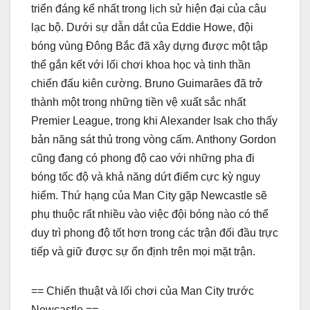
triển đáng kể nhất trong lịch sử hiện đại của câu
lạc bộ. Dưới sự dẫn dắt của Eddie Howe, đội
bóng vùng Đông Bắc đã xây dựng được một tập
thể gắn kết với lối chơi khoa học và tinh thần
chiến đấu kiên cường. Bruno Guimarães đã trở
thành một trong những tiền vệ xuất sắc nhất
Premier League, trong khi Alexander Isak cho thấy
bản năng sát thủ trong vòng cấm. Anthony Gordon
cũng đang có phong độ cao với những pha đi
bóng tốc độ và khả năng dứt điểm cực kỳ nguy
hiểm. Thứ hạng của Man City gặp Newcastle sẽ
phụ thuộc rất nhiều vào việc đội bóng nào có thể
duy trì phong độ tốt hơn trong các trận đối đầu trực
tiếp và giữ được sự ổn định trên mọi mặt trận.
== Chiến thuật và lối chơi của Man City trước
Newcastle ==