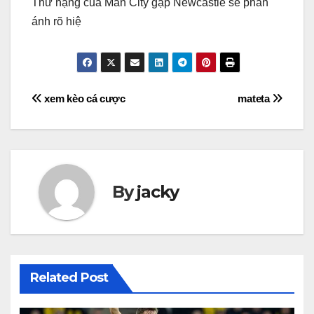
Thứ hạng của Man City gặp Newcastle sẽ phản
ánh rõ hiệ
Điều
xem kèo cá cược
mateta
hướng
bài
viết
By
jacky
Related Post