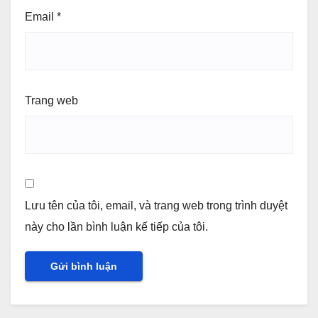
Email
*
Trang web
Lưu tên của tôi, email, và trang web trong trình duyệt
này cho lần bình luận kế tiếp của tôi.