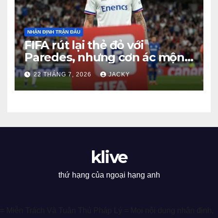
NHẬN ĐỊNH TRẬN ĐẤU
FIFA rút lại thẻ đỏ với
Paredes, nhưng cơn ác mộng
kỷ luật của Argentina vẫn
22 THÁNG 7, 2026
JACKY
chưa kết thúc
klive
thứ hạng của ngoại hạng anh
= Miễn Trách Và Tuân Thủ Pháp Lý = Mọi nội dung nhận định,