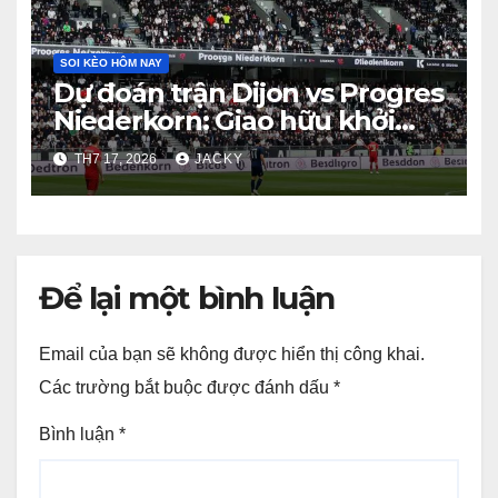
SOI KÈO HÔM NAY
Dự đoán trận Dijon vs Progres
Niederkorn: Giao hữu khởi
động mùa giải 2026
TH7 17, 2026
JACKY
Để lại một bình luận
Email của bạn sẽ không được hiển thị công khai.
Các trường bắt buộc được đánh dấu
*
Bình luận
*