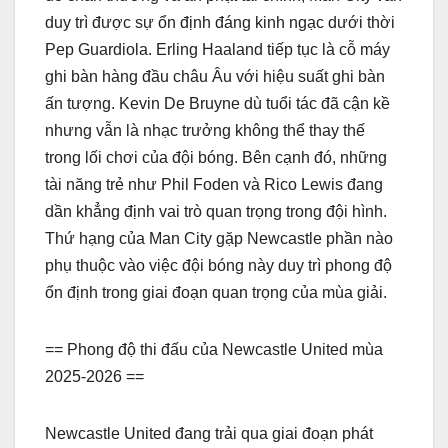
duy trì được sự ổn định đáng kinh ngạc dưới thời
Pep Guardiola. Erling Haaland tiếp tục là cỗ máy
ghi bàn hàng đầu châu Âu với hiệu suất ghi bàn
ấn tượng. Kevin De Bruyne dù tuổi tác đã cận kề
nhưng vẫn là nhạc trưởng không thể thay thế
trong lối chơi của đội bóng. Bên cạnh đó, những
tài năng trẻ như Phil Foden và Rico Lewis đang
dần khẳng định vai trò quan trọng trong đội hình.
Thứ hạng của Man City gặp Newcastle phần nào
phụ thuộc vào việc đội bóng này duy trì phong độ
ổn định trong giai đoạn quan trọng của mùa giải.
== Phong độ thi đấu của Newcastle United mùa
2025-2026 ==
Newcastle United đang trải qua giai đoạn phát