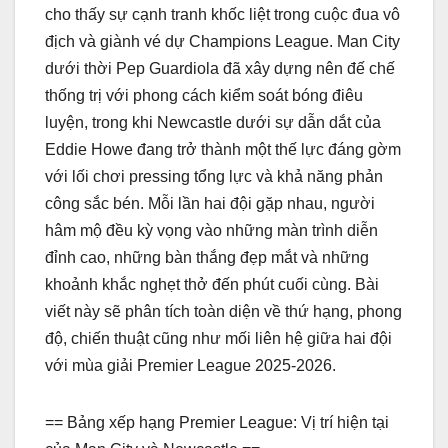
cho thấy sự cạnh tranh khốc liệt trong cuộc đua vô
địch và giành vé dự Champions League. Man City
dưới thời Pep Guardiola đã xây dựng nên đế chế
thống trị với phong cách kiểm soát bóng điêu
luyện, trong khi Newcastle dưới sự dẫn dắt của
Eddie Howe đang trở thành một thế lực đáng gờm
với lối chơi pressing tổng lực và khả năng phản
công sắc bén. Mỗi lần hai đội gặp nhau, người
hâm mộ đều kỳ vọng vào những màn trình diễn
đỉnh cao, những bàn thắng đẹp mắt và những
khoảnh khắc nghẹt thở đến phút cuối cùng. Bài
viết này sẽ phân tích toàn diện về thứ hạng, phong
độ, chiến thuật cũng như mối liên hệ giữa hai đội
với mùa giải Premier League 2025-2026.
== Bảng xếp hạng Premier League: Vị trí hiện tại