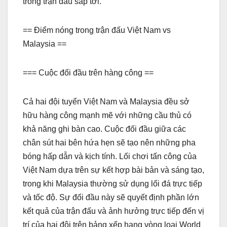
trong trận đấu sắp tới.
== Điểm nóng trong trận đấu Việt Nam vs
Malaysia ==
=== Cuộc đối đầu trên hàng công ==
Cả hai đội tuyển Việt Nam và Malaysia đều sở
hữu hàng công mạnh mẽ với những cầu thủ có
khả năng ghi bàn cao. Cuộc đối đầu giữa các
chân sút hai bên hứa hẹn sẽ tạo nên những pha
bóng hấp dẫn và kịch tính. Lối chơi tấn công của
Việt Nam dựa trên sự kết hợp bài bản và sáng tạo,
trong khi Malaysia thường sử dụng lối đá trực tiếp
và tốc độ. Sự đối đầu này sẽ quyết định phần lớn
kết quả của trận đấu và ảnh hưởng trực tiếp đến vị
trí của hai đội trên bảng xếp hạng vòng loại World