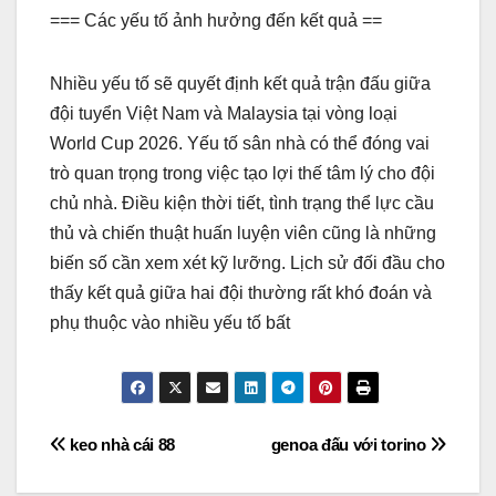
=== Các yếu tố ảnh hưởng đến kết quả ==
Nhiều yếu tố sẽ quyết định kết quả trận đấu giữa
đội tuyển Việt Nam và Malaysia tại vòng loại
World Cup 2026. Yếu tố sân nhà có thể đóng vai
trò quan trọng trong việc tạo lợi thế tâm lý cho đội
chủ nhà. Điều kiện thời tiết, tình trạng thể lực cầu
thủ và chiến thuật huấn luyện viên cũng là những
biến số cần xem xét kỹ lưỡng. Lịch sử đối đầu cho
thấy kết quả giữa hai đội thường rất khó đoán và
phụ thuộc vào nhiều yếu tố bất
Điều
keo nhà cái 88
genoa đấu với torino