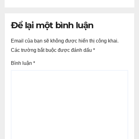
Để lại một bình luận
Email của bạn sẽ không được hiển thị công khai.
Các trường bắt buộc được đánh dấu
*
Bình luận
*