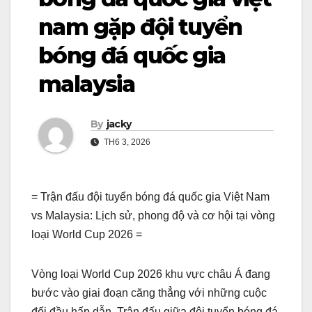
nam gặp đội tuyển
bóng đá quốc gia
malaysia
By
jacky
TH6 3, 2026
= Trận đấu đội tuyển bóng đá quốc gia Việt Nam
vs Malaysia: Lịch sử, phong độ và cơ hội tại vòng
loại World Cup 2026 =
Vòng loại World Cup 2026 khu vực châu Á đang
bước vào giai đoạn căng thẳng với những cuộc
đối đầu hấp dẫn. Trận đấu giữa đội tuyển bóng đá