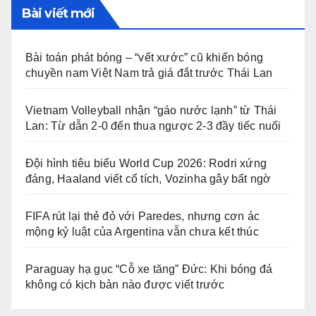
Bài viết mới
Bài toán phát bóng – “vết xước” cũ khiến bóng
chuyền nam Việt Nam trả giá đắt trước Thái Lan
Vietnam Volleyball nhận “gáo nước lạnh” từ Thái
Lan: Từ dẫn 2-0 đến thua ngược 2-3 đầy tiếc nuối
Đội hình tiêu biểu World Cup 2026: Rodri xứng
đáng, Haaland viết cổ tích, Vozinha gây bất ngờ
FIFA rút lại thẻ đỏ với Paredes, nhưng cơn ác
mộng kỷ luật của Argentina vẫn chưa kết thúc
Paraguay hạ gục “Cỗ xe tăng” Đức: Khi bóng đá
không có kịch bản nào được viết trước