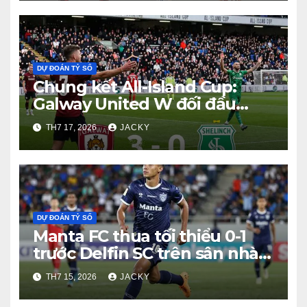
DỰ ĐOÁN TỶ SỐ
Chung kết All-Island Cup:
Galway United W đối đầu
Shelbourne W
TH7 17, 2026
JACKY
DỰ ĐOÁN TỶ SỐ
Manta FC thua tối thiểu 0-1
trước Delfin SC trên sân nhà
Estadio Jocay
TH7 15, 2026
JACKY