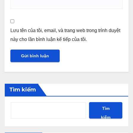
Lưu tên của tôi, email, và trang web trong trình duyệt
này cho lần bình luận kế tiếp của tôi.
Tìm kiếm
Tìm
kiếm