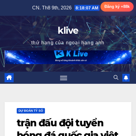
Skip
Đăng ký +88k
CN. Th8 9th, 2026
8:18:08 AM
to
content
klive
thứ hạng của ngoại hạng anh
DỰ ĐOÁN TỶ SỐ
trận đấu đội tuyển
bóng đá quốc gia việt