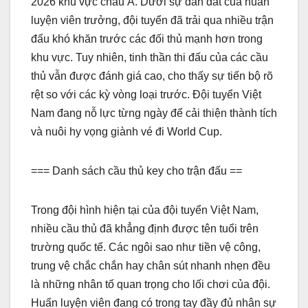
2026 khu vực châu Á. Dưới sự dẫn dắt của huấn
luyện viên trưởng, đội tuyển đã trải qua nhiều trận
đấu khó khăn trước các đối thủ mạnh hơn trong
khu vực. Tuy nhiên, tinh thần thi đấu của các cầu
thủ vẫn được đánh giá cao, cho thấy sự tiến bộ rõ
rệt so với các kỳ vòng loại trước. Đội tuyển Việt
Nam đang nỗ lực từng ngày để cải thiện thành tích
và nuôi hy vọng giành vé đi World Cup.
=== Danh sách cầu thủ key cho trận đấu ==
Trong đội hình hiện tại của đội tuyển Việt Nam,
nhiều cầu thủ đã khẳng định được tên tuổi trên
trường quốc tế. Các ngôi sao như tiền vệ công,
trung vệ chắc chắn hay chân sút nhanh nhẹn đều
là những nhân tố quan trọng cho lối chơi của đội.
Huấn luyện viên đang có trong tay đầy đủ nhân sự