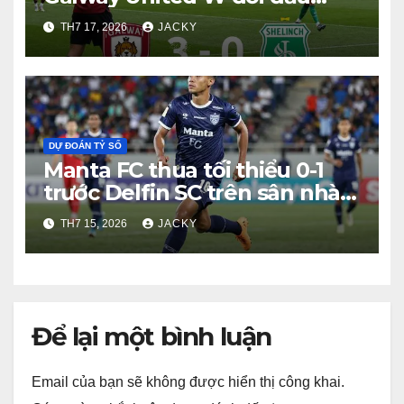
Shelbourne W
TH7 17, 2026
JACKY
DỰ ĐOÁN TỶ SỐ
Manta FC thua tối thiểu 0-1
trước Delfin SC trên sân nhà
Estadio Jocay
TH7 15, 2026
JACKY
Để lại một bình luận
Email của bạn sẽ không được hiển thị công khai.