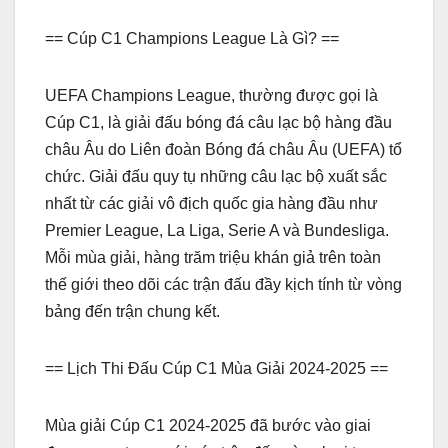
== Cúp C1 Champions League Là Gì? ==
UEFA Champions League, thường được gọi là
Cúp C1, là giải đấu bóng đá câu lạc bộ hàng đầu
châu Âu do Liên đoàn Bóng đá châu Âu (UEFA) tổ
chức. Giải đấu quy tụ những câu lạc bộ xuất sắc
nhất từ các giải vô địch quốc gia hàng đầu như
Premier League, La Liga, Serie A và Bundesliga.
Mỗi mùa giải, hàng trăm triệu khán giả trên toàn
thế giới theo dõi các trận đấu đầy kịch tính từ vòng
bảng đến trận chung kết.
== Lịch Thi Đấu Cúp C1 Mùa Giải 2024-2025 ==
Mùa giải Cúp C1 2024-2025 đã bước vào giai