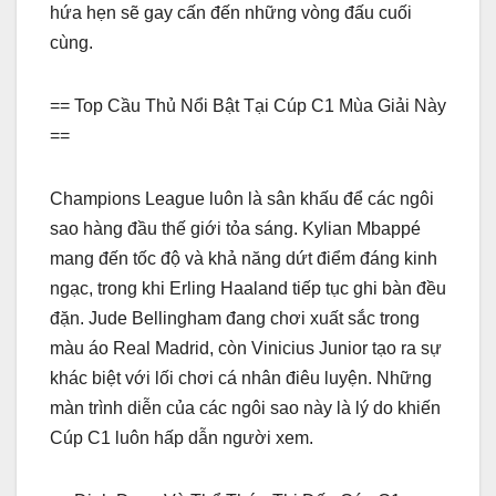
hứa hẹn sẽ gay cấn đến những vòng đấu cuối
cùng.
== Top Cầu Thủ Nổi Bật Tại Cúp C1 Mùa Giải Này
==
Champions League luôn là sân khấu để các ngôi
sao hàng đầu thế giới tỏa sáng. Kylian Mbappé
mang đến tốc độ và khả năng dứt điểm đáng kinh
ngạc, trong khi Erling Haaland tiếp tục ghi bàn đều
đặn. Jude Bellingham đang chơi xuất sắc trong
màu áo Real Madrid, còn Vinicius Junior tạo ra sự
khác biệt với lối chơi cá nhân điêu luyện. Những
màn trình diễn của các ngôi sao này là lý do khiến
Cúp C1 luôn hấp dẫn người xem.