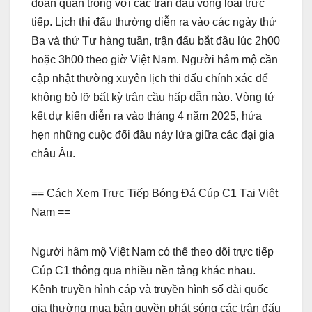
đoạn quan trọng với các trận đấu vòng loại trực
tiếp. Lịch thi đấu thường diễn ra vào các ngày thứ
Ba và thứ Tư hàng tuần, trận đấu bắt đầu lúc 2h00
hoặc 3h00 theo giờ Việt Nam. Người hâm mộ cần
cập nhật thường xuyên lịch thi đấu chính xác để
không bỏ lỡ bất kỳ trận cầu hấp dẫn nào. Vòng tứ
kết dự kiến diễn ra vào tháng 4 năm 2025, hứa
hẹn những cuộc đối đầu nảy lửa giữa các đại gia
châu Âu.
== Cách Xem Trực Tiếp Bóng Đá Cúp C1 Tại Việt
Nam ==
Người hâm mộ Việt Nam có thể theo dõi trực tiếp
Cúp C1 thông qua nhiều nền tảng khác nhau.
Kênh truyền hình cáp và truyền hình số đài quốc
gia thường mua bản quyền phát sóng các trận đấu