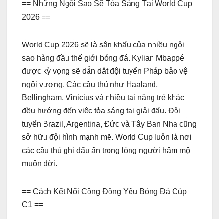
== Những Ngôi Sao Sẽ Tỏa Sáng Tại World Cup
2026 ==
World Cup 2026 sẽ là sân khấu của nhiều ngôi
sao hàng đầu thế giới bóng đá. Kylian Mbappé
được kỳ vọng sẽ dẫn dắt đội tuyển Pháp bảo vệ
ngôi vương. Các cầu thủ như Haaland,
Bellingham, Vinicius và nhiều tài năng trẻ khác
đều hướng đến việc tỏa sáng tại giải đấu. Đội
tuyển Brazil, Argentina, Đức và Tây Ban Nha cũng
sở hữu đội hình mạnh mẽ. World Cup luôn là nơi
các cầu thủ ghi dấu ấn trong lòng người hâm mộ
muôn đời.
== Cách Kết Nối Cộng Đồng Yêu Bóng Đá Cúp
C1 ==