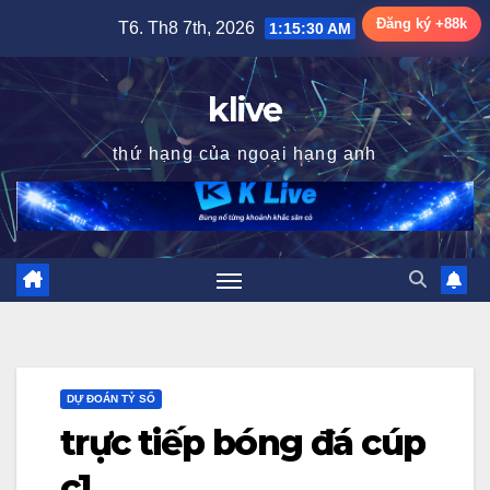
Skip
Đăng ký +88k
T6. Th8 7th, 2026
1:15:31 AM
to
content
klive
thứ hạng của ngoại hạng anh
DỰ ĐOÁN TỶ SỐ
trực tiếp bóng đá cúp
c1