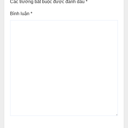
Các trường bắt buộc được đánh dấu
*
Bình luận
*