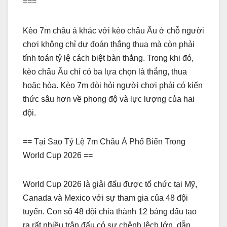
===
Kèo 7m châu á khác với kèo châu Âu ở chỗ người
chơi không chỉ dự đoán thắng thua mà còn phải
tính toán tỷ lệ cách biệt bàn thắng. Trong khi đó,
kèo châu Âu chỉ có ba lựa chọn là thắng, thua
hoặc hòa. Kèo 7m đòi hỏi người chơi phải có kiến
thức sâu hơn về phong độ và lực lượng của hai
đội.
== Tại Sao Tỷ Lệ 7m Châu Á Phổ Biến Trong
World Cup 2026 ==
World Cup 2026 là giải đấu được tổ chức tại Mỹ,
Canada và Mexico với sự tham gia của 48 đội
tuyển. Con số 48 đội chia thành 12 bảng đấu tạo
ra rất nhiều trận đấu có sự chênh lệch lớn, dẫn