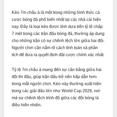
Kèo 7m châu á là một trong những hình thức cá
cược bóng đá phổ biến nhất tại các nhà cái hiện
nay. Đây là loại kèo được tính dựa trên tỷ lệ chấp
7 mét trong các trận đấu bóng đá, thường áp dụng
cho những trận có sự chênh lệch lớn giữa hai đội.
Người chơi cần nắm rõ cách tính toán và phân
tích để đưa ra quyết định đặt cược chính xác nhất.
Tỷ lệ 7m châu á mang đến sự cân bằng giữa hai
đội thi đấu, giúp trận đấu trở nên hấp dẫn hơn
trong mắt người chơi. Kèo này thường xuất hiện
trong các giải đấu lớn như World Cup 2026, nơi
mà sự chênh lệch trình độ giữa các đội bóng là
điều hiển nhiên.