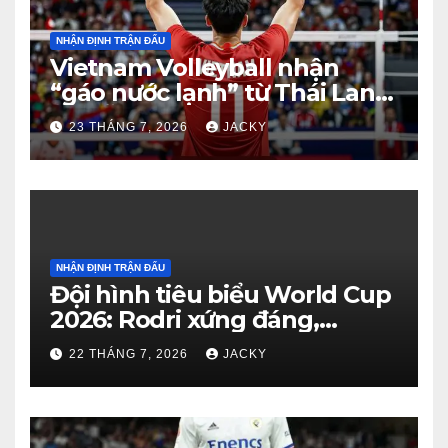
NHẬN ĐỊNH TRẬN ĐẤU
Vietnam Volleyball nhận
“gáo nước lạnh” từ Thái Lan:
Từ dẫn 2-0 đến thua ngược 2-
23 THÁNG 7, 2026
JACKY
3 đầy tiếc nuối
NHẬN ĐỊNH TRẬN ĐẤU
Đội hình tiêu biểu World Cup
2026: Rodri xứng đáng,
Haaland viết cổ tích, Vozinha
22 THÁNG 7, 2026
JACKY
gây bất ngờ