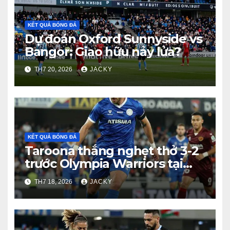
KẾT QUẢ BÓNG ĐÁ
Dự đoán Oxford Sunnyside vs
Bangor: Giao hữu nảy lửa?
TH7 20, 2026
JACKY
KẾT QUẢ BÓNG ĐÁ
Taroona thắng nghẹt thở 3-2
trước Olympia Warriors tại
Tasmania Southern
TH7 18, 2026
JACKY
Championship