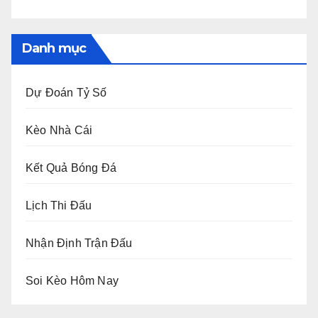
Danh mục
Dự Đoán Tỷ Số
Kèo Nhà Cái
Kết Quả Bóng Đá
Lịch Thi Đấu
Nhận Định Trận Đấu
Soi Kèo Hôm Nay