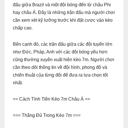
đấu giữa Brazil và một đội bóng đến từ châu Phi
hay châu Á. Đây là những trận đấu mà người chơi
cần xem xét kỹ lưỡng trước khi đặt cược vào kèo
chấp cao.
Bên cạnh đó, các trận đấu giữa các đội tuyển lớn
như Đức, Pháp, Anh với các đội bóng yếu hơn
cũng thường xuyên xuất hiện kèo 7m. Người chơi
cần theo dõi thông tin về đội hình, phong độ và
chiến thuật của từng đội để đưa ra lựa chọn tốt
nhất.
== Cách Tính Tiền Kèo 7m Châu Á ==
=== Thắng Đủ Trong Kèo 7m ===