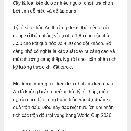
đây là loại kèo được nhiều người chơi lựa chọn
bởi tính dễ hiểu và dễ áp dụng.
Tỷ lệ kèo châu Âu thường được thể hiện dưới
dạng số thập phân, ví dụ như 1.85 cho đội nhà,
3.50 cho kết quả hòa và 4.20 cho đội khách. Số
càng nhỏ có nghĩa là xác suất xảy ra càng cao và
mức thưởng càng thấp. Người chơi cần phân tích
kỹ lưỡng trước khi đặt cược.
Một trong những ưu điểm lớn nhất của kèo châu
Âu là không bị ảnh hưởng bởi tỷ lệ chấp, giúp
người chơi tập trung hoàn toàn vào dự đoán kết
quả trận đấu. Điều này đặc biệt hữu ích khi phân
tích các trận đấu tại vòng bảng World Cup 2026.