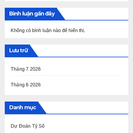
Bình luận gần đây
Không có bình luận nào để hiển thị.
Lưu trữ
Tháng 7 2026
Tháng 6 2026
Danh mục
Dự Đoán Tỷ Số