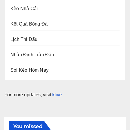
Kèo Nhà Cái
Kết Quả Bóng Đá
Lịch Thi Đấu
Nhận Định Trận Đấu
Soi Kèo Hôm Nay
For more updates, visit
klive
You missed