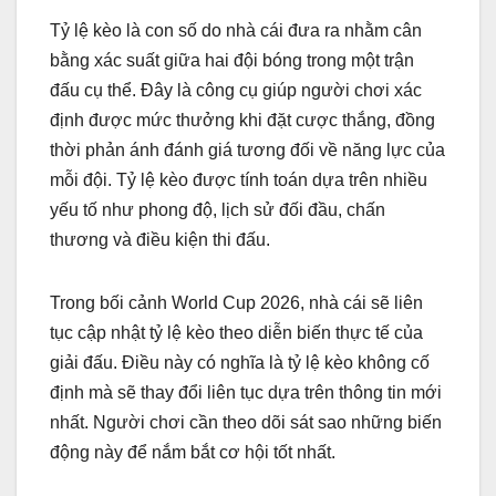
Tỷ lệ kèo là con số do nhà cái đưa ra nhằm cân
bằng xác suất giữa hai đội bóng trong một trận
đấu cụ thể. Đây là công cụ giúp người chơi xác
định được mức thưởng khi đặt cược thắng, đồng
thời phản ánh đánh giá tương đối về năng lực của
mỗi đội. Tỷ lệ kèo được tính toán dựa trên nhiều
yếu tố như phong độ, lịch sử đối đầu, chấn
thương và điều kiện thi đấu.
Trong bối cảnh World Cup 2026, nhà cái sẽ liên
tục cập nhật tỷ lệ kèo theo diễn biến thực tế của
giải đấu. Điều này có nghĩa là tỷ lệ kèo không cố
định mà sẽ thay đổi liên tục dựa trên thông tin mới
nhất. Người chơi cần theo dõi sát sao những biến
động này để nắm bắt cơ hội tốt nhất.