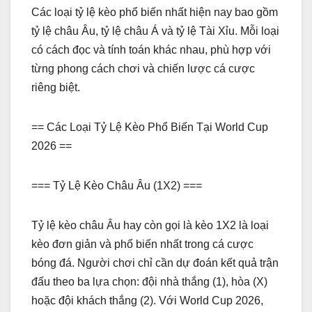
Các loại tỷ lệ kèo phổ biến nhất hiện nay bao gồm
tỷ lệ châu Âu, tỷ lệ châu Á và tỷ lệ Tài Xỉu. Mỗi loại
có cách đọc và tính toán khác nhau, phù hợp với
từng phong cách chơi và chiến lược cá cược
riêng biệt.
== Các Loại Tỷ Lệ Kèo Phổ Biến Tại World Cup
2026 ==
=== Tỷ Lệ Kèo Châu Âu (1X2) ===
Tỷ lệ kèo châu Âu hay còn gọi là kèo 1X2 là loại
kèo đơn giản và phổ biến nhất trong cá cược
bóng đá. Người chơi chỉ cần dự đoán kết quả trận
đấu theo ba lựa chọn: đội nhà thắng (1), hòa (X)
hoặc đội khách thắng (2). Với World Cup 2026,