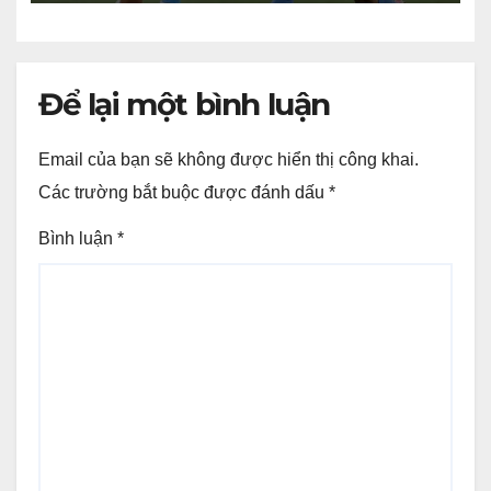
Để lại một bình luận
Email của bạn sẽ không được hiển thị công khai.
Các trường bắt buộc được đánh dấu
*
Bình luận
*