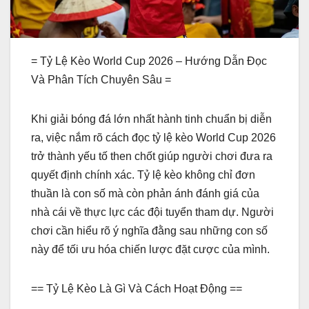
= Tỷ Lệ Kèo World Cup 2026 – Hướng Dẫn Đọc
Và Phân Tích Chuyên Sâu =
Khi giải bóng đá lớn nhất hành tinh chuẩn bị diễn
ra, việc nắm rõ cách đọc tỷ lệ kèo World Cup 2026
trở thành yếu tố then chốt giúp người chơi đưa ra
quyết định chính xác. Tỷ lệ kèo không chỉ đơn
thuần là con số mà còn phản ánh đánh giá của
nhà cái về thực lực các đội tuyển tham dự. Người
chơi cần hiểu rõ ý nghĩa đằng sau những con số
này để tối ưu hóa chiến lược đặt cược của mình.
== Tỷ Lệ Kèo Là Gì Và Cách Hoạt Động ==