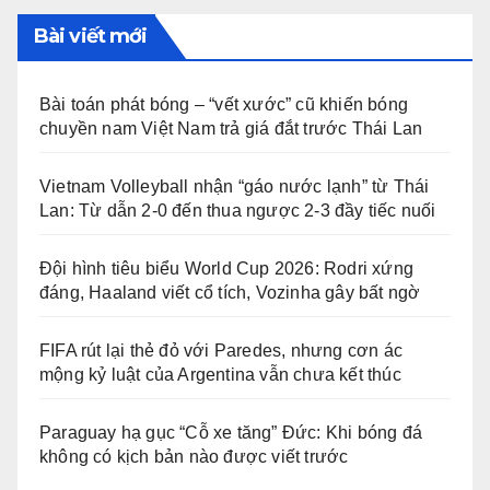
Bài viết mới
Bài toán phát bóng – “vết xước” cũ khiến bóng
chuyền nam Việt Nam trả giá đắt trước Thái Lan
Vietnam Volleyball nhận “gáo nước lạnh” từ Thái
Lan: Từ dẫn 2-0 đến thua ngược 2-3 đầy tiếc nuối
Đội hình tiêu biểu World Cup 2026: Rodri xứng
đáng, Haaland viết cổ tích, Vozinha gây bất ngờ
FIFA rút lại thẻ đỏ với Paredes, nhưng cơn ác
mộng kỷ luật của Argentina vẫn chưa kết thúc
Paraguay hạ gục “Cỗ xe tăng” Đức: Khi bóng đá
không có kịch bản nào được viết trước