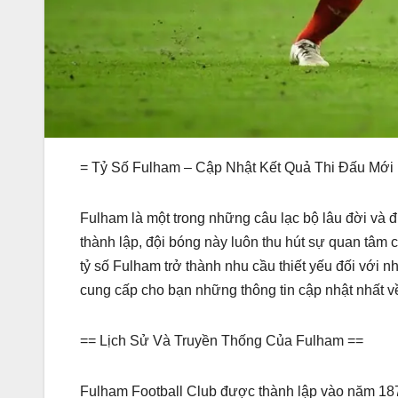
= Tỷ Số Fulham – Cập Nhật Kết Quả Thi Đấu Mới
Fulham là một trong những câu lạc bộ lâu đời và đ
thành lập, đội bóng này luôn thu hút sự quan tâm 
tỷ số Fulham trở thành nhu cầu thiết yếu đối với n
cung cấp cho bạn những thông tin cập nhật nhất v
== Lịch Sử Và Truyền Thống Của Fulham ==
Fulham Football Club được thành lập vào năm 1879