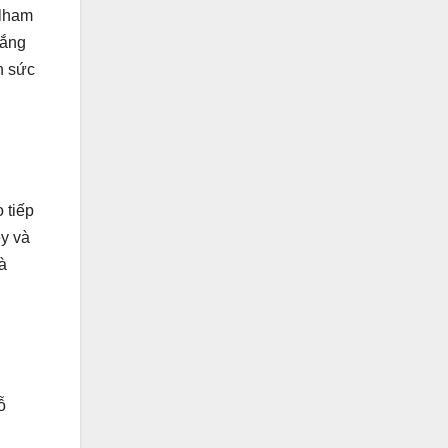
ulham
hắng
h sức
 tiếp
ey và
à
ỗ