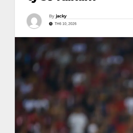
By
jacky
TH6 10, 2026