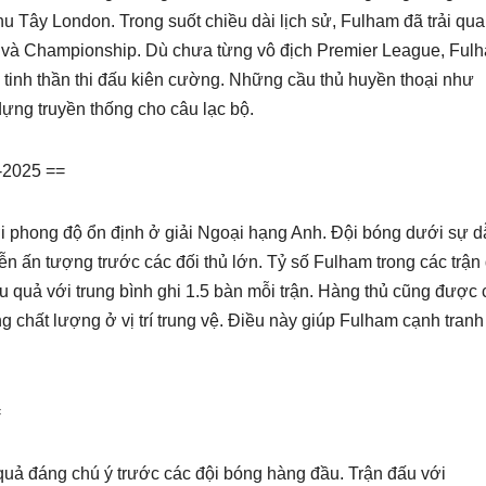
hu Tây London. Trong suốt chiều dài lịch sử, Fulham đã trải qua
e và Championship. Dù chưa từng vô địch Premier League, Ful
và tinh thần thi đấu kiên cường. Những cầu thủ huyền thoại như
ng truyền thống cho câu lạc bộ.
-2025 ==
i phong độ ổn định ở giải Ngoại hạng Anh. Đội bóng dưới sự d
n ấn tượng trước các đối thủ lớn. Tỷ số Fulham trong các trận
 quả với trung bình ghi 1.5 bàn mỗi trận. Hàng thủ cũng được 
 chất lượng ở vị trí trung vệ. Điều này giúp Fulham cạnh tranh v
=
 quả đáng chú ý trước các đội bóng hàng đầu. Trận đấu với