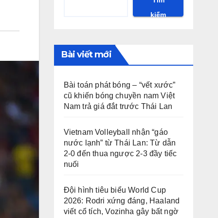
kiếm
Bài viết mới
Bài toán phát bóng – “vết xước”
cũ khiến bóng chuyền nam Việt
Nam trả giá đắt trước Thái Lan
Vietnam Volleyball nhận “gáo
nước lạnh” từ Thái Lan: Từ dẫn
2-0 đến thua ngược 2-3 đầy tiếc
nuối
Đội hình tiêu biểu World Cup
2026: Rodri xứng đáng, Haaland
viết cổ tích, Vozinha gây bất ngờ