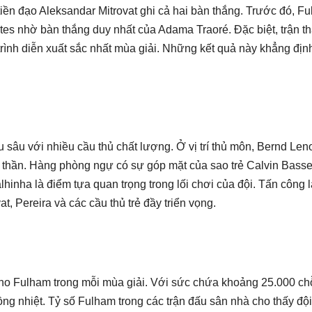
 tiền đạo Aleksandar Mitrovat ghi cả hai bàn thắng. Trước đó, F
ates nhờ bàn thắng duy nhất của Adama Traoré. Đặc biệt, trận t
trình diễn xuất sắc nhất mùa giải. Những kết quả này khẳng địn
 sâu với nhiều cầu thủ chất lượng. Ở vị trí thủ môn, Bernd Leno
ất thần. Hàng phòng ngự có sự góp mặt của sao trẻ Calvin Bass
hinha là điểm tựa quan trọng trong lối chơi của đội. Tấn công l
, Pereira và các cầu thủ trẻ đầy triển vọng.
ho Fulham trong mỗi mùa giải. Với sức chứa khoảng 25.000 ch
ng nhiệt. Tỷ số Fulham trong các trận đấu sân nhà cho thấy đội