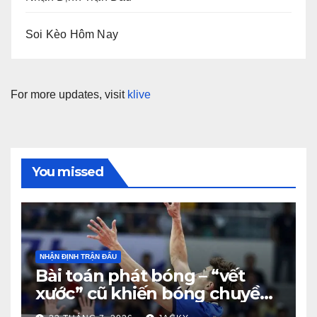
Soi Kèo Hôm Nay
For more updates, visit
klive
You missed
NHẬN ĐỊNH TRẬN ĐẤU
Bài toán phát bóng – “vết
xước” cũ khiến bóng chuyền
nam Việt Nam trả giá đắt