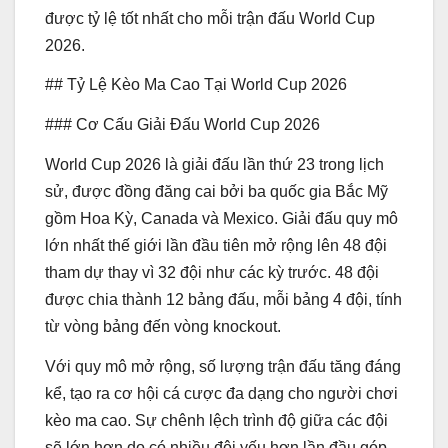
được tỷ lệ tốt nhất cho mỗi trận đấu World Cup
2026.
## Tỷ Lệ Kèo Ma Cao Tại World Cup 2026
### Cơ Cấu Giải Đấu World Cup 2026
World Cup 2026 là giải đấu lần thứ 23 trong lịch
sử, được đồng đăng cai bởi ba quốc gia Bắc Mỹ
gồm Hoa Kỳ, Canada và Mexico. Giải đấu quy mô
lớn nhất thế giới lần đầu tiên mở rộng lên 48 đội
tham dự thay vì 32 đội như các kỳ trước. 48 đội
được chia thành 12 bảng đấu, mỗi bảng 4 đội, tính
từ vòng bảng đến vòng knockout.
Với quy mô mở rộng, số lượng trận đấu tăng đáng
kể, tạo ra cơ hội cá cược đa dạng cho người chơi
kèo ma cao. Sự chênh lệch trình độ giữa các đội
sẽ lớn hơn do có nhiều đội yếu hơn lần đầu góp