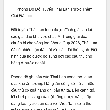
== Phong Độ Đội Tuyển Thái Lan Trước Thềm
Giải Đấu ==
Đội tuyển Thái Lan luôn được đánh giá cao tại
các giải đấu khu vực châu Á. Trong giai đoạn
chuẩn bị cho vòng loại World Cup 2026, Thái Lan
đã có nhiều trận đấu tốt với các đối thủ mạnh. Đội
hình của họ được bổ sung bởi các cầu thủ chơi
bóng ở nước ngoài.
Phong độ ghi bàn của Thái Lan trong thời gian
qua khá ấn tượng. Hàng tấn công sở hữu nhiều
cầu thủ có khả năng ghi bàn từ xa. Bên cạnh đó,
lối chơi pressing của đội cũng được nâng cấp
đáng kể. Tỷ số trận đấu với Việt Nam sẽ là thử