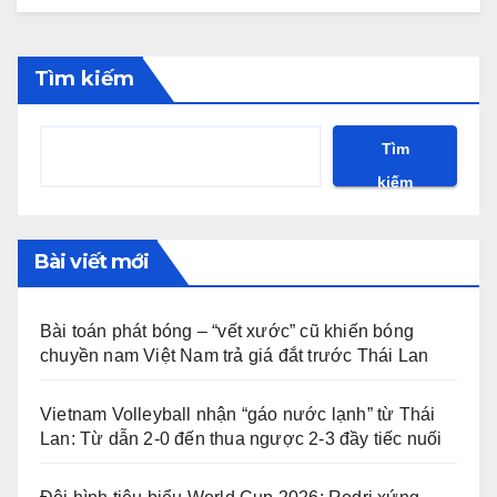
Tìm kiếm
Tìm
kiếm
Bài viết mới
Bài toán phát bóng – “vết xước” cũ khiến bóng
chuyền nam Việt Nam trả giá đắt trước Thái Lan
Vietnam Volleyball nhận “gáo nước lạnh” từ Thái
Lan: Từ dẫn 2-0 đến thua ngược 2-3 đầy tiếc nuối