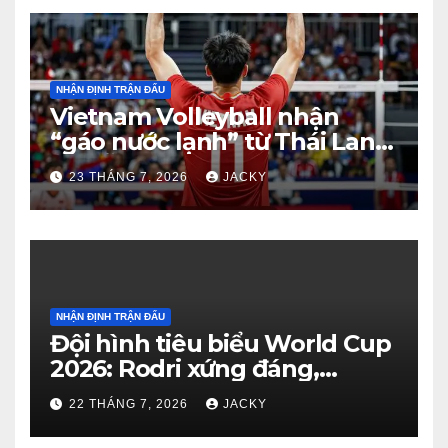
NHẬN ĐỊNH TRẬN ĐẤU
Vietnam Volleyball nhận
“gáo nước lạnh” từ Thái Lan:
Từ dẫn 2-0 đến thua ngược 2-
23 THÁNG 7, 2026
JACKY
3 đầy tiếc nuối
NHẬN ĐỊNH TRẬN ĐẤU
Đội hình tiêu biểu World Cup
2026: Rodri xứng đáng,
Haaland viết cổ tích, Vozinha
22 THÁNG 7, 2026
JACKY
gây bất ngờ