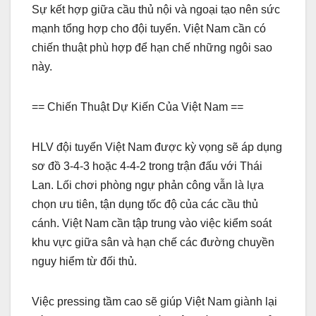
Sự kết hợp giữa cầu thủ nội và ngoại tạo nên sức
mạnh tổng hợp cho đội tuyển. Việt Nam cần có
chiến thuật phù hợp để hạn chế những ngôi sao
này.
== Chiến Thuật Dự Kiến Của Việt Nam ==
HLV đội tuyển Việt Nam được kỳ vọng sẽ áp dụng
sơ đồ 3-4-3 hoặc 4-4-2 trong trận đấu với Thái
Lan. Lối chơi phòng ngự phản công vẫn là lựa
chọn ưu tiên, tận dụng tốc độ của các cầu thủ
cánh. Việt Nam cần tập trung vào việc kiểm soát
khu vực giữa sân và hạn chế các đường chuyền
nguy hiểm từ đối thủ.
Việc pressing tầm cao sẽ giúp Việt Nam giành lại