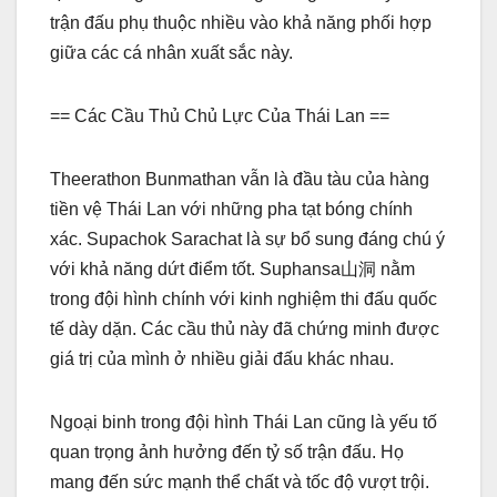
trận đấu phụ thuộc nhiều vào khả năng phối hợp
giữa các cá nhân xuất sắc này.
== Các Cầu Thủ Chủ Lực Của Thái Lan ==
Theerathon Bunmathan vẫn là đầu tàu của hàng
tiền vệ Thái Lan với những pha tạt bóng chính
xác. Supachok Sarachat là sự bổ sung đáng chú ý
với khả năng dứt điểm tốt. Suphansa山洞 nằm
trong đội hình chính với kinh nghiệm thi đấu quốc
tế dày dặn. Các cầu thủ này đã chứng minh được
giá trị của mình ở nhiều giải đấu khác nhau.
Ngoại binh trong đội hình Thái Lan cũng là yếu tố
quan trọng ảnh hưởng đến tỷ số trận đấu. Họ
mang đến sức mạnh thể chất và tốc độ vượt trội.