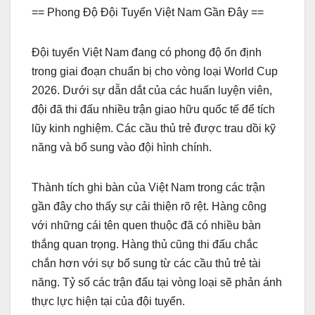
== Phong Độ Đội Tuyển Việt Nam Gần Đây ==
Đội tuyển Việt Nam đang có phong độ ổn định
trong giai đoạn chuẩn bị cho vòng loại World Cup
2026. Dưới sự dẫn dắt của các huấn luyện viên,
đội đã thi đấu nhiều trận giao hữu quốc tế để tích
lũy kinh nghiệm. Các cầu thủ trẻ được trau dồi kỹ
năng và bổ sung vào đội hình chính.
Thành tích ghi bàn của Việt Nam trong các trận
gần đây cho thấy sự cải thiện rõ rệt. Hàng công
với những cái tên quen thuộc đã có nhiều bàn
thắng quan trọng. Hàng thủ cũng thi đấu chắc
chắn hơn với sự bổ sung từ các cầu thủ trẻ tài
năng. Tỷ số các trận đấu tại vòng loại sẽ phản ánh
thực lực hiện tại của đội tuyển.