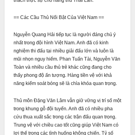
thách thực sự cho hàng thủ Thái Lan.
== Các Cầu Thủ Nổi Bật Của Việt Nam ==
Nguyễn Quang Hải tiếp tục là người đáng chú ý
nhất trong đội hình Việt Nam. Anh đã có kinh
nghiệm thi đấu tại nhiều giải đấu lớn và luôn là
mũi nhọn nguy hiểm. Phan Tuấn Tài, Nguyễn Văn
Toàn và nhiều cầu thủ trẻ khác cũng đang cho
thấy phong độ ấn tượng. Hàng tiền vệ với khả
năng kiểm soát bóng sẽ là chìa khóa quan trọng.
Thủ môn Đặng Văn Lâm vẫn giữ vững vị trí số một
trong khung gỗ đội tuyển. Anh đã có nhiều pha
cứu thua xuất sắc trong các trận đấu quan trọng.
Trung vệ với chiều cao tốt cũng giúp Việt Nam có
lợi thế trong các tình huống không chiến. Tỷ số