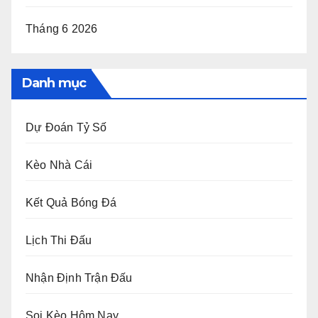
Tháng 6 2026
Danh mục
Dự Đoán Tỷ Số
Kèo Nhà Cái
Kết Quả Bóng Đá
Lịch Thi Đấu
Nhận Định Trận Đấu
Soi Kèo Hôm Nay