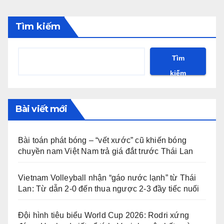
Tìm kiếm
Tìm
kiếm
Bài viết mới
Bài toán phát bóng – “vết xước” cũ khiến bóng
chuyền nam Việt Nam trả giá đắt trước Thái Lan
Vietnam Volleyball nhận “gáo nước lạnh” từ Thái
Lan: Từ dẫn 2-0 đến thua ngược 2-3 đầy tiếc nuối
Đội hình tiêu biểu World Cup 2026: Rodri xứng