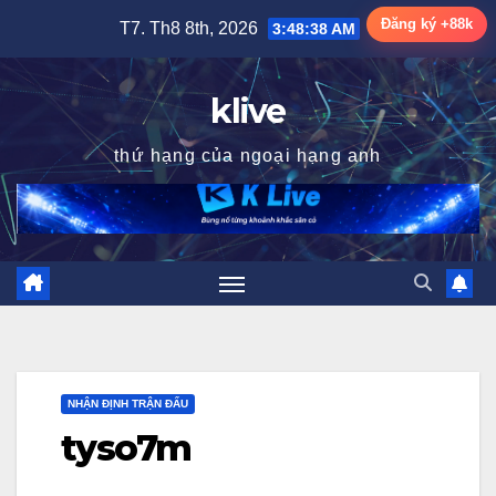
Skip
Đăng ký +88k
T7. Th8 8th, 2026
3:48:39 AM
to
content
klive
thứ hạng của ngoại hạng anh
NHẬN ĐỊNH TRẬN ĐẤU
tyso7m