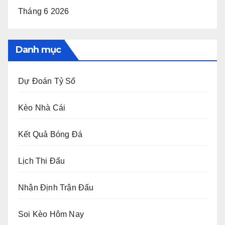
Tháng 6 2026
Danh mục
Dự Đoán Tỷ Số
Kèo Nhà Cái
Kết Quả Bóng Đá
Lịch Thi Đấu
Nhận Định Trận Đấu
Soi Kèo Hôm Nay