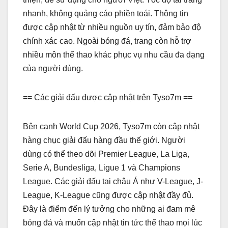
nhanh, không quảng cáo phiền toái. Thông tin
được cập nhật từ nhiều nguồn uy tín, đảm bảo độ
chính xác cao. Ngoài bóng đá, trang còn hỗ trợ
nhiều môn thể thao khác phục vụ nhu cầu đa dạng
của người dùng.
== Các giải đấu được cập nhật trên Tyso7m ==
Bên cạnh World Cup 2026, Tyso7m còn cập nhật
hàng chục giải đấu hàng đầu thế giới. Người
dùng có thể theo dõi Premier League, La Liga,
Serie A, Bundesliga, Ligue 1 và Champions
League. Các giải đấu tại châu Á như V-League, J-
League, K-League cũng được cập nhật đầy đủ.
Đây là điểm đến lý tưởng cho những ai đam mê
bóng đá và muốn cập nhật tin tức thể thao mọi lúc