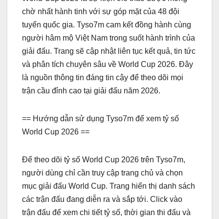
chờ nhất hành tinh với sự góp mặt của 48 đội
tuyển quốc gia. Tyso7m cam kết đồng hành cùng
người hâm mộ Việt Nam trong suốt hành trình của
giải đấu. Trang sẽ cập nhật liên tục kết quả, tin tức
và phân tích chuyên sâu về World Cup 2026. Đây
là nguồn thông tin đáng tin cậy để theo dõi mọi
trận cầu đỉnh cao tại giải đấu năm 2026.
== Hướng dẫn sử dụng Tyso7m để xem tỷ số
World Cup 2026 ==
Để theo dõi tỷ số World Cup 2026 trên Tyso7m,
người dùng chỉ cần truy cập trang chủ và chọn
mục giải đấu World Cup. Trang hiển thị danh sách
các trận đấu đang diễn ra và sắp tới. Click vào
trận đấu để xem chi tiết tỷ số, thời gian thi đấu và