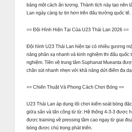
bảng một cách ấn tượng. Thành tích này tạo nền t
Lan ngày càng tự tin hơn trên đấu trường quốc tế.
== Đội Hình Hiện Tại Của U23 Thái Lan 2026 ==
Đội hình U23 Thái Lan hiện tại có nhiều gương mặ
năng phản xạ nhanh và kinh nghiệm thi đấu quốc t
nghiệm. Tiền vệ trung tâm Suphanat Mueanta được
chân sút nhanh nhẹn với khả năng dứt điểm đa dạ
== Chiến Thuật Và Phong Cách Chơi Bóng ==
U23 Thái Lan áp dụng lối chơi kiểm soát bóng đặc
giữa sân và tấn công từ từ. Hệ thống 4-3-3 được h
được training về pressing tầm cao ngay từ giai 
bóng được chú trọng phát triển.