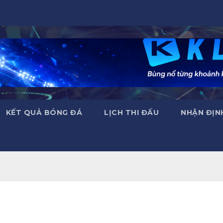
KẾT QUẢ BÓNG ĐÁ
LỊCH THI ĐẤU
NHẬN ĐỊN