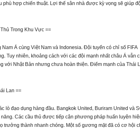
ấu phù hợp chiến thuật. Lợi thế sân nhà được kỳ vọng sẽ giúp độ
 Thủ Trong Khu Vực ==
Nam Á cùng Việt Nam và Indonesia. Đội tuyển có chỉ số FIFA
ng. Tuy nhiên, khoảng cách với các đội mạnh nhất châu Á vẫn 
ng với Nhật Bản nhưng chưa hoàn thiện. Điểm mạnh của Thái L
ái Lan ==
các lò đạo dụng hàng đầu. Bangkok United, Buriram United và 
i năng. Các cầu thủ được tiếp cận phương pháp huấn luyện hiệ
họ trưởng thành nhanh chóng. Một số gương mặt đã có cơ hội c