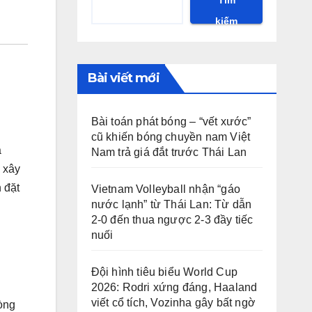
kiếm
Bài viết mới
Bài toán phát bóng – “vết xước”
cũ khiến bóng chuyền nam Việt
a
Nam trả giá đắt trước Thái Lan
 xây
 đặt
Vietnam Volleyball nhận “gáo
nước lạnh” từ Thái Lan: Từ dẫn
2-0 đến thua ngược 2-3 đầy tiếc
nuối
Đội hình tiêu biểu World Cup
2026: Rodri xứng đáng, Haaland
viết cổ tích, Vozinha gây bất ngờ
òng