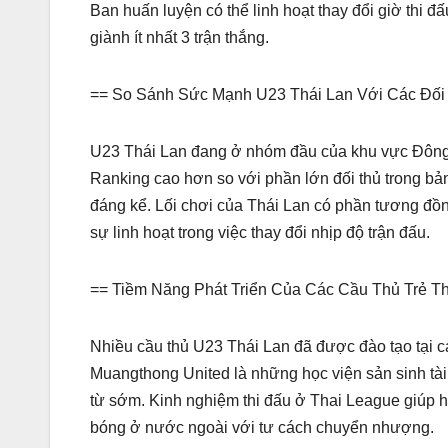
Ban huấn luyện có thể linh hoạt thay đổi giờ thi đ
giành ít nhất 3 trận thắng.
== So Sánh Sức Mạnh U23 Thái Lan Với Các Đối
U23 Thái Lan đang ở nhóm đầu của khu vực Đông 
Ranking cao hơn so với phần lớn đối thủ trong bả
đáng kể. Lối chơi của Thái Lan có phần tương đồ
sự linh hoạt trong việc thay đổi nhịp độ trận đấu.
== Tiềm Năng Phát Triển Của Các Cầu Thủ Trẻ Th
Nhiều cầu thủ U23 Thái Lan đã được đào tạo tại 
Muangthong United là những học viện sản sinh tà
từ sớm. Kinh nghiệm thi đấu ở Thai League giúp 
bóng ở nước ngoài với tư cách chuyển nhượng.