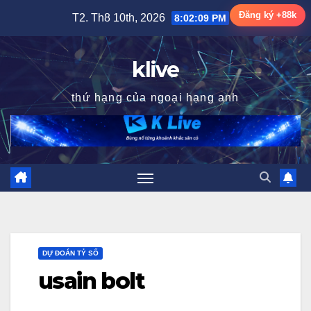
Skip
Đăng ký +88k
T2. Th8 10th, 2026
8:02:10 PM
to
content
klive
thứ hạng của ngoại hạng anh
DỰ ĐOÁN TỶ SỐ
usain bolt