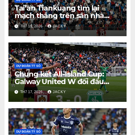
Tai’an Tiankuang tìm lại
mạch thắng trên sân nhà
Taishan
TH7 19, 2026
JACKY
DỰ ĐOÁN TỶ SỐ
Chung kết All-Island Cup:
Galway United W đối đầu
Shelbourne W
TH7 17, 2026
JACKY
DỰ ĐOÁN TỶ SỐ