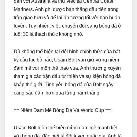
đến với Australia và thử việc tại Central Coast
Mariners. Anh ghi được bàn thắng đầu tiên trong
trận giao hữu và để lại ấn tượng tốt với ban huấn
luyện. Tuy nhiên, việc chuyển đổi sang bóng đá ở
tuổi 30 là thách thức không nhỏ.
Dù không thể hiện tại đội hình chính thức của bất
kỳ câu lạc bộ nào, Usain Bolt vẫn giữ vững niềm
đam mê với môn thể thao vua. Anh thường xuyên
tham gia các trận đấu từ thiện và sự kiện bóng đá
khắp thế giới. Tình yêu bóng đá của Bolt ngày
càng sâu đậm hơn qua từng năm tháng.
== Niềm Đam Mê Bóng Đá Và World Cup ==
Usain Bolt luôn thể hiện niềm đam mê mãnh liệt
với bóng đá, đặc biệt là đội tuyển quốc gia. Anh là