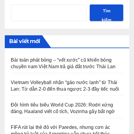
Tìm
kiếm
Bài viết mới
Bài toán phát bóng – “vết xước” cũ khiến bóng
chuyền nam Việt Nam trả giá đắt trước Thái Lan
Vietnam Volleyball nhận “gáo nước lạnh” từ Thái
Lan: Từ dẫn 2-0 đến thua ngược 2-3 đầy tiếc nuối
Đội hình tiêu biểu World Cup 2026: Rodri xứng
đáng, Haaland viết cổ tích, Vozinha gây bất ngờ
FIFA rút lại thẻ đỏ với Paredes, nhưng cơn ác
mộng kỷ luật của Argentina vẫn chưa kết thúc