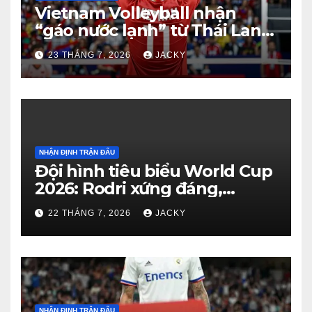
Vietnam Volleyball nhận
“gáo nước lạnh” từ Thái Lan:
Từ dẫn 2-0 đến thua ngược 2-
23 THÁNG 7, 2026
JACKY
3 đầy tiếc nuối
NHẬN ĐỊNH TRẬN ĐẤU
Đội hình tiêu biểu World Cup
2026: Rodri xứng đáng,
Haaland viết cổ tích, Vozinha
22 THÁNG 7, 2026
JACKY
gây bất ngờ
NHẬN ĐỊNH TRẬN ĐẤU