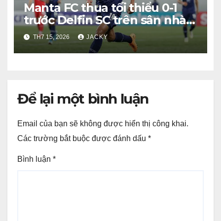
Manta FC thua tối thiểu 0-1
trước Delfin SC trên sân nhà
Estadio Jocay
TH7 15, 2026
JACKY
Để lại một bình luận
Email của bạn sẽ không được hiển thị công khai.
Các trường bắt buộc được đánh dấu
*
Bình luận
*