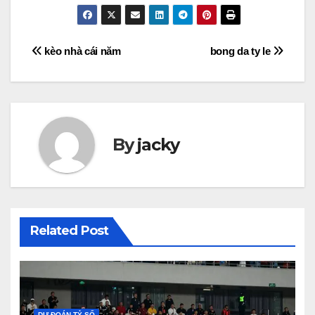
Điều
kèo nhà cái năm
bong da ty le
hướng
bài
viết
By
jacky
Related Post
DỰ ĐOÁN TỶ SỐ