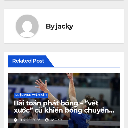
bài
viết
By
jacky
Related Post
NHẬN ĐỊNH TRẬN ĐẤU
Bài toán phát bóng – “vết
xước” cũ khiến bóng chuyền
nam Việt Nam trả giá đắt
TH7 23, 2026
JACKY
trước Thái Lan