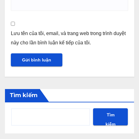
Lưu tên của tôi, email, và trang web trong trình duyệt
này cho lần bình luận kế tiếp của tôi.
Tìm kiếm
Tìm
kiếm