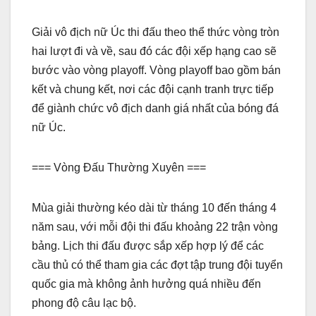
Giải vô địch nữ Úc thi đấu theo thể thức vòng tròn
hai lượt đi và về, sau đó các đội xếp hạng cao sẽ
bước vào vòng playoff. Vòng playoff bao gồm bán
kết và chung kết, nơi các đội cạnh tranh trực tiếp
để giành chức vô địch danh giá nhất của bóng đá
nữ Úc.
=== Vòng Đấu Thường Xuyên ===
Mùa giải thường kéo dài từ tháng 10 đến tháng 4
năm sau, với mỗi đội thi đấu khoảng 22 trận vòng
bảng. Lịch thi đấu được sắp xếp hợp lý để các
cầu thủ có thể tham gia các đợt tập trung đội tuyển
quốc gia mà không ảnh hưởng quá nhiều đến
phong độ câu lạc bộ.