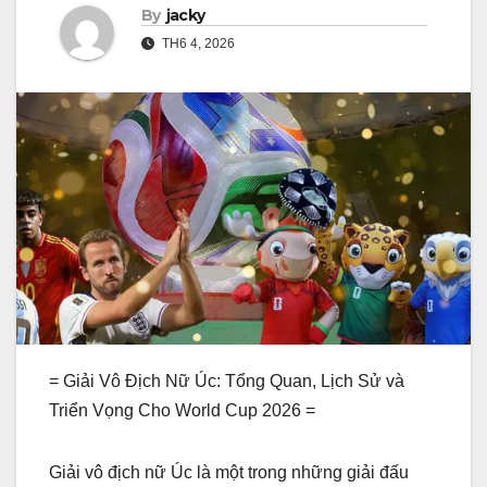
By
jacky
TH6 4, 2026
= Giải Vô Địch Nữ Úc: Tổng Quan, Lịch Sử và
Triển Vọng Cho World Cup 2026 =
Giải vô địch nữ Úc là một trong những giải đấu