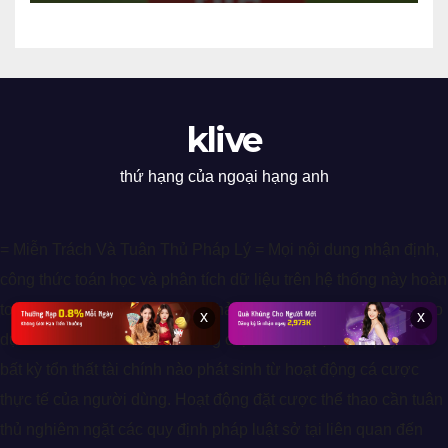
klive
thứ hạng của ngoại hạng anh
= Miễn Trách Và Tuân Thủ Pháp Lý = Mọi nội dung nhận định,
công thức toán học và phân tích dữ liệu trên hệ thống này hoàn
toàn chỉ mang tính chất tham khảo cho mục đích giải trí và giáo
x
x
dục kiến thức. Chúng tôi không chịu trách nhiệm pháp lý cho
bất kỳ tổn thất tài chính nào phát sinh từ hoạt động cá cược
thực tế của người dùng. Hoạt động đặt cược thể thao cần tuân
thủ nghiêm ngặt các quy định pháp luật sở tại liên quan đến