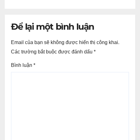
Để lại một bình luận
Email của bạn sẽ không được hiển thị công khai.
Các trường bắt buộc được đánh dấu
*
Bình luận
*