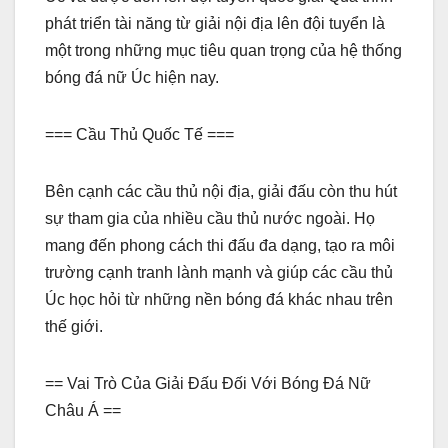
phát triển tài năng từ giải nội địa lên đội tuyển là
một trong những mục tiêu quan trọng của hệ thống
bóng đá nữ Úc hiện nay.
=== Cầu Thủ Quốc Tế ===
Bên cạnh các cầu thủ nội địa, giải đấu còn thu hút
sự tham gia của nhiều cầu thủ nước ngoài. Họ
mang đến phong cách thi đấu đa dạng, tạo ra môi
trường cạnh tranh lành mạnh và giúp các cầu thủ
Úc học hỏi từ những nền bóng đá khác nhau trên
thế giới.
== Vai Trò Của Giải Đấu Đối Với Bóng Đá Nữ
Châu Á ==