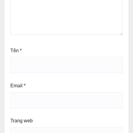
Tên
*
Email
*
Trang web