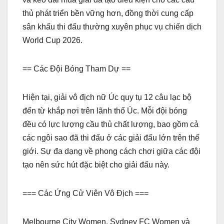
thủ phát triển bền vững hơn, đồng thời cung cấp
sân khấu thi đấu thường xuyên phục vụ chiến dịch
World Cup 2026.
== Các Đội Bóng Tham Dự ==
Hiện tại, giải vô địch nữ Úc quy tụ 12 câu lạc bộ
đến từ khắp nơi trên lãnh thổ Úc. Mỗi đội bóng
đều có lực lượng cầu thủ chất lượng, bao gồm cả
các ngôi sao đã thi đấu ở các giải đấu lớn trên thế
giới. Sự đa dạng về phong cách chơi giữa các đội
tạo nên sức hút đặc biệt cho giải đấu này.
=== Các Ứng Cử Viên Vô Địch ===
Melbourne City Women, Sydney FC Women và