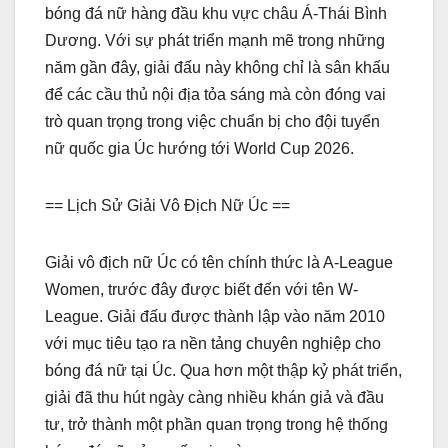
bóng đá nữ hàng đầu khu vực châu Á-Thái Bình
Dương. Với sự phát triển mạnh mẽ trong những
năm gần đây, giải đấu này không chỉ là sân khấu
để các cầu thủ nội địa tỏa sáng mà còn đóng vai
trò quan trọng trong việc chuẩn bị cho đội tuyển
nữ quốc gia Úc hướng tới World Cup 2026.
== Lịch Sử Giải Vô Địch Nữ Úc ==
Giải vô địch nữ Úc có tên chính thức là A-League
Women, trước đây được biết đến với tên W-
League. Giải đấu được thành lập vào năm 2010
với mục tiêu tạo ra nền tảng chuyên nghiệp cho
bóng đá nữ tại Úc. Qua hơn một thập kỷ phát triển,
giải đã thu hút ngày càng nhiều khán giả và đầu
tư, trở thành một phần quan trọng trong hệ thống