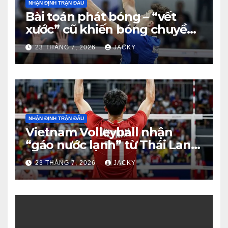
NHẬN ĐỊNH TRẬN ĐẤU
Bài toán phát bóng – “vết
xước” cũ khiến bóng chuyền
nam Việt Nam trả giá đắt
23 THÁNG 7, 2026
JACKY
trước Thái Lan
NHẬN ĐỊNH TRẬN ĐẤU
Vietnam Volleyball nhận
“gáo nước lạnh” từ Thái Lan:
Từ dẫn 2-0 đến thua ngược 2-
23 THÁNG 7, 2026
JACKY
3 đầy tiếc nuối