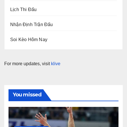
Lịch Thi Đấu
Nhận Định Trận Đấu
Soi Kèo Hôm Nay
For more updates, visit
klive
You missed