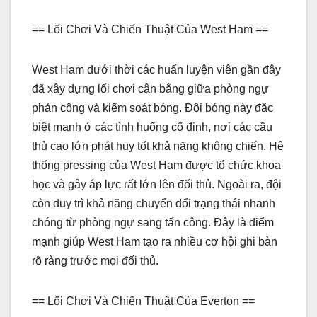
== Lối Chơi Và Chiến Thuật Của West Ham ==
West Ham dưới thời các huấn luyện viên gần đây
đã xây dựng lối chơi cân bằng giữa phòng ngự
phản công và kiểm soát bóng. Đội bóng này đặc
biệt mạnh ở các tình huống cố định, nơi các cầu
thủ cao lớn phát huy tốt khả năng không chiến. Hệ
thống pressing của West Ham được tổ chức khoa
học và gây áp lực rất lớn lên đối thủ. Ngoài ra, đội
còn duy trì khả năng chuyển đổi trạng thái nhanh
chóng từ phòng ngự sang tấn công. Đây là điểm
mạnh giúp West Ham tạo ra nhiều cơ hội ghi bàn
rõ ràng trước mọi đối thủ.
== Lối Chơi Và Chiến Thuật Của Everton ==