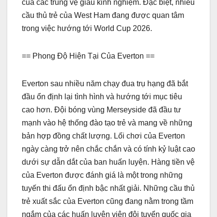
của các trung vệ giàu kinh nghiệm. Đặc biệt, nhiều
cầu thủ trẻ của West Ham đang được quan tâm
trong việc hướng tới World Cup 2026.
== Phong Độ Hiện Tại Của Everton ==
Everton sau nhiều năm chạy đua trụ hạng đã bắt
đầu ổn định lại tình hình và hướng tới mục tiêu
cao hơn. Đội bóng vùng Merseyside đã đầu tư
mạnh vào hệ thống đào tạo trẻ và mang về những
bản hợp đồng chất lượng. Lối chơi của Everton
ngày càng trở nên chắc chắn và có tính kỷ luật cao
dưới sự dẫn dắt của ban huấn luyện. Hàng tiền vệ
của Everton được đánh giá là một trong những
tuyến thi đấu ổn định bậc nhất giải. Những cầu thủ
trẻ xuất sắc của Everton cũng đang nằm trong tầm
ngắm của các huấn luyện viên đội tuyển quốc gia