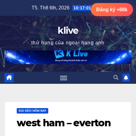
Skip
T5. Th8 6th, 2026
10:17:02 AM
Đăng ký +88k
to
content
klive
thứ hạng của ngoại hạng anh
SOI KÈO HÔM NAY
west ham – everton