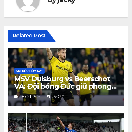
Related Post
SOI KÈO HÔM NAY
MSV Duisburg vs Beerschot
VA: Đội bóng Đức giữ phong
độ ấn tượng trước thềm giao
TH7 21, 2026
JACKY
hữu