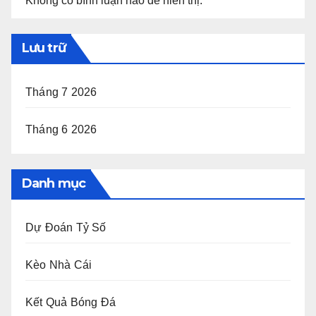
Không có bình luận nào để hiển thị.
Lưu trữ
Tháng 7 2026
Tháng 6 2026
Danh mục
Dự Đoán Tỷ Số
Kèo Nhà Cái
Kết Quả Bóng Đá