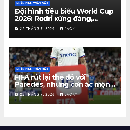
NHẬN ĐỊNH TRẬN ĐẤU
Đội hình tiêu biểu World Cup
2026: Rodri xứng đáng,
Haaland viết cổ tích, Vozinha
22 THÁNG 7, 2026
JACKY
gây bất ngờ
NHẬN ĐỊNH TRẬN ĐẤU
FIFA rút lại thẻ đỏ với
Paredes, nhưng cơn ác mộng
kỷ luật của Argentina vẫn
22 THÁNG 7, 2026
JACKY
chưa kết thúc