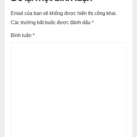
Email của bạn sẽ không được hiển thị công khai.
Các trường bắt buộc được đánh dấu
*
Bình luận
*