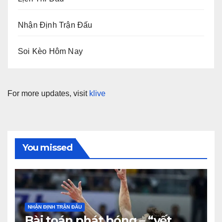
Nhận Định Trận Đấu
Soi Kèo Hôm Nay
For more updates, visit
klive
You missed
NHẬN ĐỊNH TRẬN ĐẤU
Bài toán phát bóng – “vết