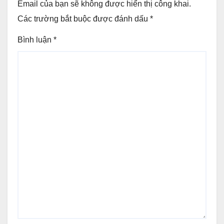
Email của bạn sẽ không được hiển thị công khai.
Các trường bắt buộc được đánh dấu
*
Bình luận
*