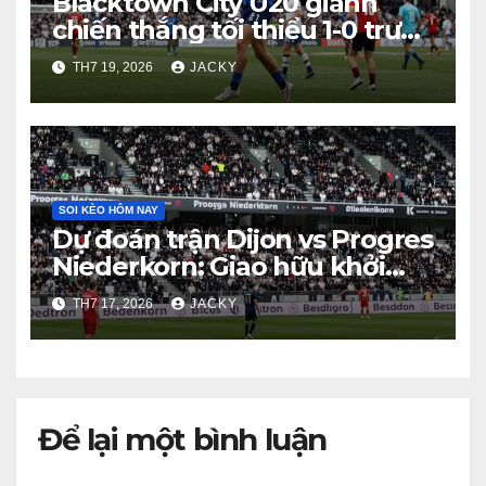
Blacktown City U20 giành
chiến thắng tối thiểu 1-0 trước
St. George City U20
TH7 19, 2026
JACKY
SOI KÈO HÔM NAY
Dự đoán trận Dijon vs Progres
Niederkorn: Giao hữu khởi
động mùa giải 2026
TH7 17, 2026
JACKY
Để lại một bình luận