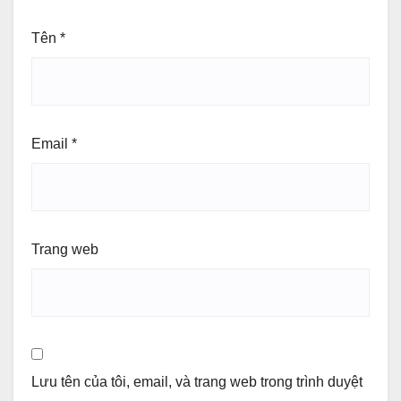
Tên
*
Email
*
Trang web
Lưu tên của tôi, email, và trang web trong trình duyệt