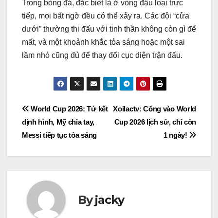
Trong bóng đá, đặc biệt là ở vòng đấu loại trực
tiếp, mọi bất ngờ đều có thể xảy ra. Các đội “cửa
dưới” thường thi đấu với tinh thần không còn gì để
mất, và một khoảnh khắc tỏa sáng hoặc một sai
lầm nhỏ cũng đủ để thay đổi cục diện trận đấu.
Điều
World Cup 2026: Tứ kết
Xoilactv: Cổng vào World
định hình, Mỹ chia tay,
Cup 2026 lịch sử, chỉ còn
hướng
Messi tiếp tục tỏa sáng
1 ngày!
bài
viết
By
jacky