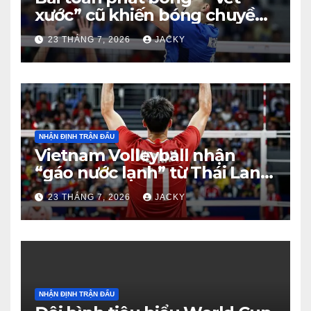
xước” cũ khiến bóng chuyền
nam Việt Nam trả giá đắt
23 THÁNG 7, 2026
JACKY
trước Thái Lan
NHẬN ĐỊNH TRẬN ĐẤU
Vietnam Volleyball nhận
“gáo nước lạnh” từ Thái Lan:
Từ dẫn 2-0 đến thua ngược 2-
23 THÁNG 7, 2026
JACKY
3 đầy tiếc nuối
NHẬN ĐỊNH TRẬN ĐẤU