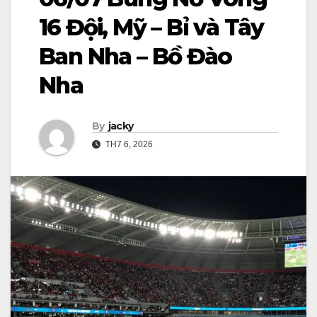
16 Đội, Mỹ – Bỉ và Tây
Ban Nha – Bồ Đào
Nha
By
jacky
TH7 6, 2026