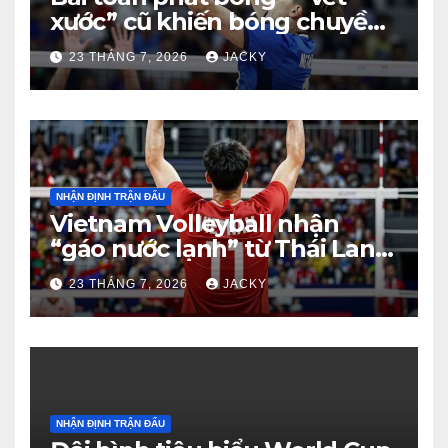
xước” cũ khiến bóng chuyền
nam Việt Nam trả giá đắt
23 THÁNG 7, 2026
JACKY
trước Thái Lan
NHẬN ĐỊNH TRẬN ĐẤU
Vietnam Volleyball nhận
“gáo nước lạnh” từ Thái Lan:
Từ dẫn 2-0 đến thua ngược 2-
23 THÁNG 7, 2026
JACKY
3 đầy tiếc nuối
NHẬN ĐỊNH TRẬN ĐẤU