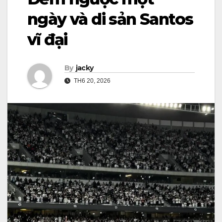
ngày và di sản Santos
vĩ đại
By
jacky
TH6 20, 2026