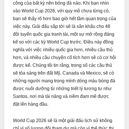
công của bất kỳ nền bóng đá nào. Khi bạn nhìn
vào World Cup 2026, với quy mô chưa từng có,
bạn sẽ thấy rõ hơn bao giờ hết tầm quan trọng của
việc này. Giải đấu sắp tới sẽ là sân khấu cho 48
đội tuyển quốc gia tranh tài, một sự mở rộng đáng
kể so với các kỳ World Cup trước. Điều này đồng
nghĩa với việc nhiều quốc gia hơn, nhiều cầu thủ
hơn, và nhiều câu chuyện cổ tích hơn sẽ có cơ hội
được kể. Chúng tôi tin rằng, trong số các cầu thủ
sẽ tỏa sáng trên đất Mỹ, Canada và Mexico, sẽ có
những người mang trong mình dòng máu bóng đá
được nuôi dưỡng từ những triết lý tương tự như
Santos, nơi mà tài năng và niềm đam mê được
đặt lên hàng đầu.
World Cup 2026 sẽ là một giải đấu lịch sử không
chỉ vì số lượng đội tham dự mà còn vì thể thức thi