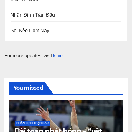
Nhận Định Trận Đấu
Soi Kèo Hôm Nay
For more updates, visit
klive
You missed
NHẬN ĐỊNH TRẬN ĐẤU
Bài toán phát bóng – “vết