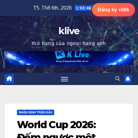
Skip
T5. Th8 6th, 2026
1:03:47 PM
Đăng ký +88k
to
content
klive
thứ hạng của ngoại hạng anh
NHẬN ĐỊNH TRẬN ĐẤU
World Cup 2026:
Đếm ngược một