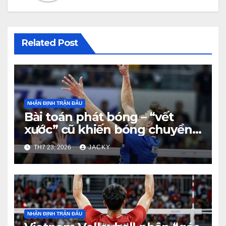
Related Post
NHẬN ĐỊNH TRẬN ĐẤU
Bài toán phát bóng – “vết
xước” cũ khiến bóng chuyền
nam Việt Nam trả giá đắt
TH7 23, 2026
JACKY
trước Thái Lan
NHẬN ĐỊNH TRẬN ĐẤU