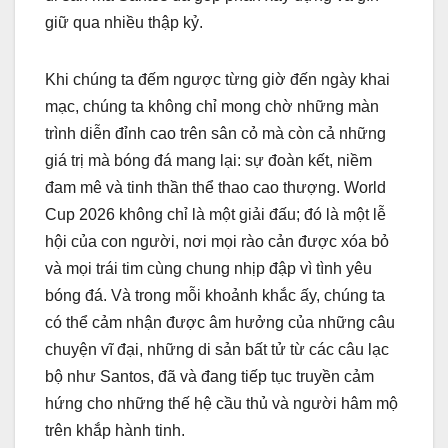
giữ qua nhiều thập kỷ.
Khi chúng ta đếm ngược từng giờ đến ngày khai
mạc, chúng ta không chỉ mong chờ những màn
trình diễn đỉnh cao trên sân cỏ mà còn cả những
giá trị mà bóng đá mang lại: sự đoàn kết, niềm
đam mê và tinh thần thể thao cao thượng. World
Cup 2026 không chỉ là một giải đấu; đó là một lễ
hội của con người, nơi mọi rào cản được xóa bỏ
và mọi trái tim cùng chung nhịp đập vì tình yêu
bóng đá. Và trong mỗi khoảnh khắc ấy, chúng ta
có thể cảm nhận được âm hưởng của những câu
chuyện vĩ đại, những di sản bất tử từ các câu lạc
bộ như Santos, đã và đang tiếp tục truyền cảm
hứng cho những thế hệ cầu thủ và người hâm mộ
trên khắp hành tinh.