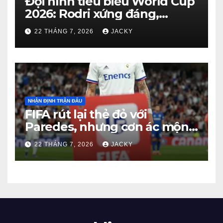
Đội hình tiêu biểu World Cup
2026: Rodri xứng đáng,
Haaland viết cổ tích, Vozinha
22 THÁNG 7, 2026
JACKY
gây bất ngờ
NHẬN ĐỊNH TRẬN ĐẤU
FIFA rút lại thẻ đỏ với
Paredes, nhưng cơn ác mộng
kỷ luật của Argentina vẫn
22 THÁNG 7, 2026
JACKY
chưa kết thúc