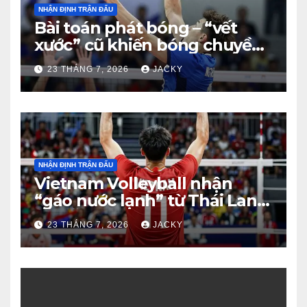
NHẬN ĐỊNH TRẬN ĐẤU
Bài toán phát bóng – “vết
xước” cũ khiến bóng chuyền
nam Việt Nam trả giá đắt
23 THÁNG 7, 2026
JACKY
trước Thái Lan
NHẬN ĐỊNH TRẬN ĐẤU
Vietnam Volleyball nhận
“gáo nước lạnh” từ Thái Lan:
Từ dẫn 2-0 đến thua ngược 2-
23 THÁNG 7, 2026
JACKY
3 đầy tiếc nuối