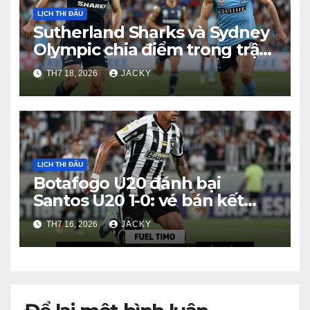
LỊCH THI ĐẤU
Sutherland Sharks và Sydney
Olympic chia điểm trong trận
hòa 1-1
TH7 18, 2026
JACKY
LỊCH THI ĐẤU
Botafogo U20 đánh bại
Santos U20 1-0: vé bán kết
Brasileiro U20 A sau trận tứ
TH7 16, 2026
JACKY
kết nghẹt thở