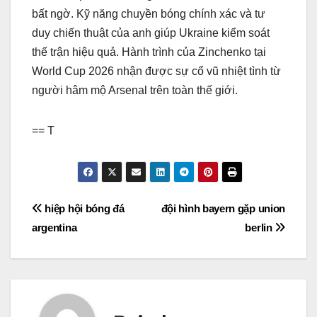
bất ngờ. Kỹ năng chuyền bóng chính xác và tư
duy chiến thuật của anh giúp Ukraine kiểm soát
thế trận hiệu quả. Hành trình của Zinchenko tại
World Cup 2026 nhận được sự cổ vũ nhiệt tình từ
người hâm mộ Arsenal trên toàn thế giới.
== T
Điều
hiệp hội bóng đá
đội hình bayern gặp union
argentina
berlin
hướng
bài
viết