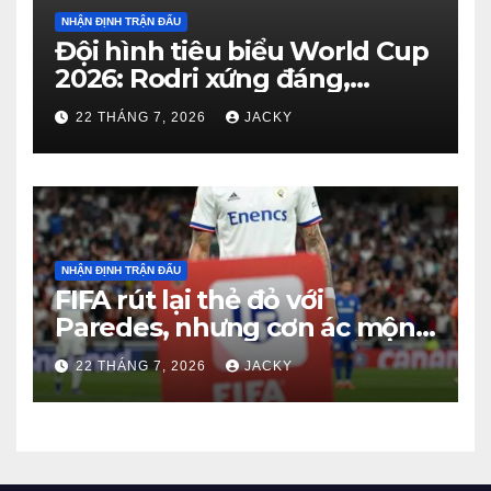
NHẬN ĐỊNH TRẬN ĐẤU
Đội hình tiêu biểu World Cup
2026: Rodri xứng đáng,
Haaland viết cổ tích, Vozinha
22 THÁNG 7, 2026
JACKY
gây bất ngờ
NHẬN ĐỊNH TRẬN ĐẤU
FIFA rút lại thẻ đỏ với
Paredes, nhưng cơn ác mộng
kỷ luật của Argentina vẫn
22 THÁNG 7, 2026
JACKY
chưa kết thúc