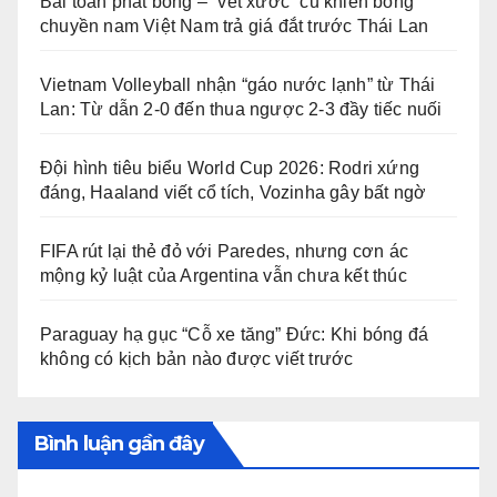
Bài toán phát bóng – “vết xước” cũ khiến bóng
chuyền nam Việt Nam trả giá đắt trước Thái Lan
Vietnam Volleyball nhận “gáo nước lạnh” từ Thái
Lan: Từ dẫn 2-0 đến thua ngược 2-3 đầy tiếc nuối
Đội hình tiêu biểu World Cup 2026: Rodri xứng
đáng, Haaland viết cổ tích, Vozinha gây bất ngờ
FIFA rút lại thẻ đỏ với Paredes, nhưng cơn ác
mộng kỷ luật của Argentina vẫn chưa kết thúc
Paraguay hạ gục “Cỗ xe tăng” Đức: Khi bóng đá
không có kịch bản nào được viết trước
Bình luận gần đây