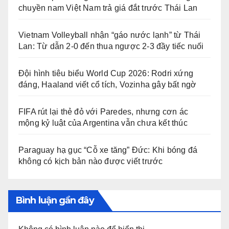
chuyền nam Việt Nam trả giá đắt trước Thái Lan
Vietnam Volleyball nhận “gáo nước lạnh” từ Thái
Lan: Từ dẫn 2-0 đến thua ngược 2-3 đầy tiếc nuối
Đội hình tiêu biểu World Cup 2026: Rodri xứng
đáng, Haaland viết cổ tích, Vozinha gây bất ngờ
FIFA rút lại thẻ đỏ với Paredes, nhưng cơn ác
mộng kỷ luật của Argentina vẫn chưa kết thúc
Paraguay hạ gục “Cỗ xe tăng” Đức: Khi bóng đá
không có kịch bản nào được viết trước
Bình luận gần đây