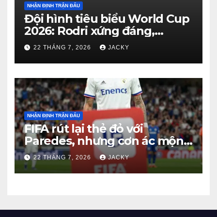
NHẬN ĐỊNH TRẬN ĐẤU
Đội hình tiêu biểu World Cup
2026: Rodri xứng đáng,
Haaland viết cổ tích, Vozinha
22 THÁNG 7, 2026
JACKY
gây bất ngờ
NHẬN ĐỊNH TRẬN ĐẤU
FIFA rút lại thẻ đỏ với
Paredes, nhưng cơn ác mộng
kỷ luật của Argentina vẫn
22 THÁNG 7, 2026
JACKY
chưa kết thúc