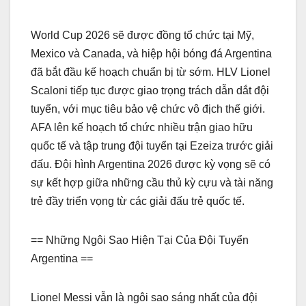
World Cup 2026 sẽ được đồng tổ chức tại Mỹ,
Mexico và Canada, và hiệp hội bóng đá Argentina
đã bắt đầu kế hoạch chuẩn bị từ sớm. HLV Lionel
Scaloni tiếp tục được giao trọng trách dẫn dắt đội
tuyển, với mục tiêu bảo vệ chức vô địch thế giới.
AFA lên kế hoạch tổ chức nhiều trận giao hữu
quốc tế và tập trung đội tuyển tại Ezeiza trước giải
đấu. Đội hình Argentina 2026 được kỳ vọng sẽ có
sự kết hợp giữa những cầu thủ kỳ cựu và tài năng
trẻ đầy triển vọng từ các giải đấu trẻ quốc tế.
== Những Ngôi Sao Hiện Tại Của Đội Tuyển
Argentina ==
Lionel Messi vẫn là ngôi sao sáng nhất của đội