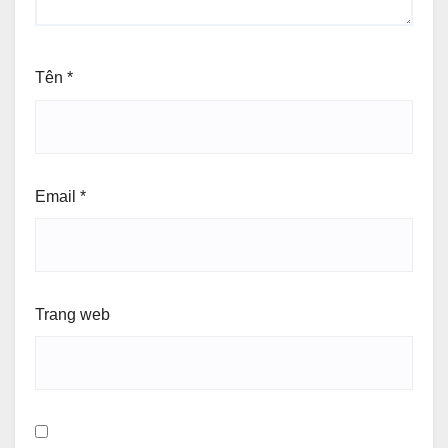
Tên
*
Email
*
Trang web