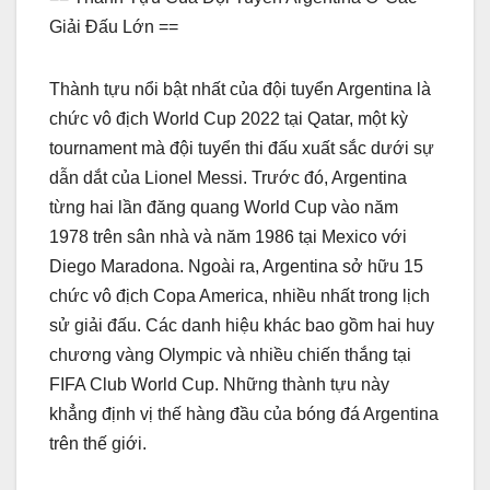
Giải Đấu Lớn ==
Thành tựu nổi bật nhất của đội tuyển Argentina là
chức vô địch World Cup 2022 tại Qatar, một kỳ
tournament mà đội tuyển thi đấu xuất sắc dưới sự
dẫn dắt của Lionel Messi. Trước đó, Argentina
từng hai lần đăng quang World Cup vào năm
1978 trên sân nhà và năm 1986 tại Mexico với
Diego Maradona. Ngoài ra, Argentina sở hữu 15
chức vô địch Copa America, nhiều nhất trong lịch
sử giải đấu. Các danh hiệu khác bao gồm hai huy
chương vàng Olympic và nhiều chiến thắng tại
FIFA Club World Cup. Những thành tựu này
khẳng định vị thế hàng đầu của bóng đá Argentina
trên thế giới.