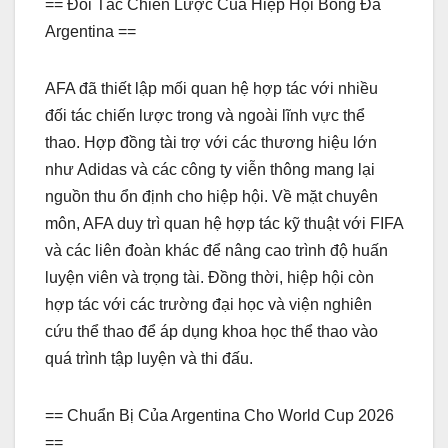
== Đối Tác Chiến Lược Của Hiệp Hội Bóng Đá
Argentina ==
AFA đã thiết lập mối quan hệ hợp tác với nhiều
đối tác chiến lược trong và ngoài lĩnh vực thể
thao. Hợp đồng tài trợ với các thương hiệu lớn
như Adidas và các công ty viễn thông mang lại
nguồn thu ổn định cho hiệp hội. Về mặt chuyên
môn, AFA duy trì quan hệ hợp tác kỹ thuật với FIFA
và các liên đoàn khác để nâng cao trình độ huấn
luyện viên và trọng tài. Đồng thời, hiệp hội còn
hợp tác với các trường đại học và viện nghiên
cứu thể thao để áp dụng khoa học thể thao vào
quá trình tập luyện và thi đấu.
== Chuẩn Bị Của Argentina Cho World Cup 2026
==