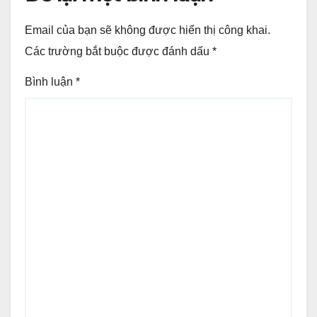
Email của bạn sẽ không được hiển thị công khai.
Các trường bắt buộc được đánh dấu
*
Bình luận
*