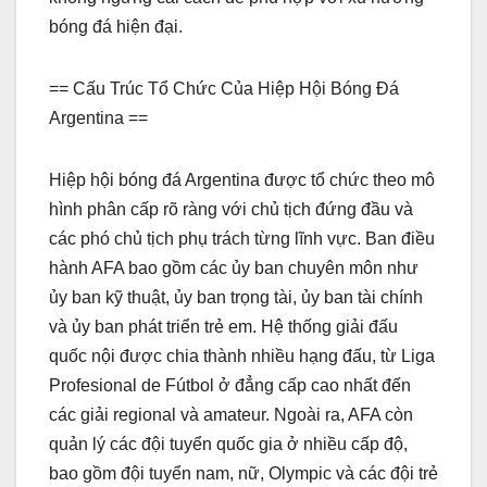
bóng đá hiện đại.
== Cấu Trúc Tổ Chức Của Hiệp Hội Bóng Đá
Argentina ==
Hiệp hội bóng đá Argentina được tổ chức theo mô
hình phân cấp rõ ràng với chủ tịch đứng đầu và
các phó chủ tịch phụ trách từng lĩnh vực. Ban điều
hành AFA bao gồm các ủy ban chuyên môn như
ủy ban kỹ thuật, ủy ban trọng tài, ủy ban tài chính
và ủy ban phát triển trẻ em. Hệ thống giải đấu
quốc nội được chia thành nhiều hạng đấu, từ Liga
Profesional de Fútbol ở đẳng cấp cao nhất đến
các giải regional và amateur. Ngoài ra, AFA còn
quản lý các đội tuyển quốc gia ở nhiều cấp độ,
bao gồm đội tuyển nam, nữ, Olympic và các đội trẻ