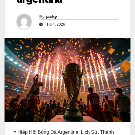
By
jacky
TH6 4, 2026
= Hiệp Hội Bóng Đá Argentina: Lịch Sử, Thành