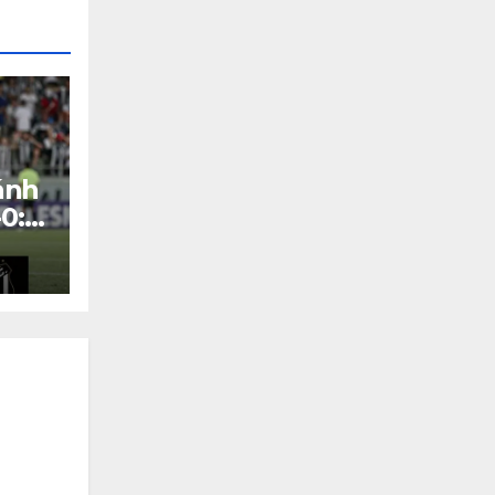
ánh
0:
eiro
ứ