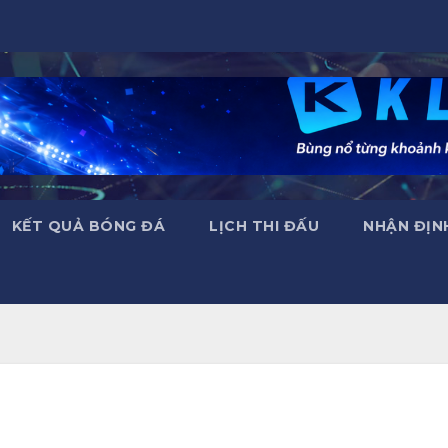
KẾT QUẢ BÓNG ĐÁ
LỊCH THI ĐẤU
NHẬN ĐỊN