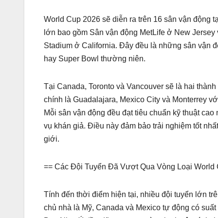
World Cup 2026 sẽ diễn ra trên 16 sân vận động t
lớn bao gồm Sân vận động MetLife ở New Jersey 
Stadium ở California. Đây đều là những sân vận đ
hay Super Bowl thường niên.
Tại Canada, Toronto và Vancouver sẽ là hai thành
chính là Guadalajara, Mexico City và Monterrey v
Mỗi sân vận động đều đạt tiêu chuẩn kỹ thuật cao 
vụ khán giả. Điều này đảm bảo trải nghiệm tốt nhất
giới.
== Các Đội Tuyển Đã Vượt Qua Vòng Loại World
Tính đến thời điểm hiện tại, nhiều đội tuyển lớn t
chủ nhà là Mỹ, Canada và Mexico tự động có suất