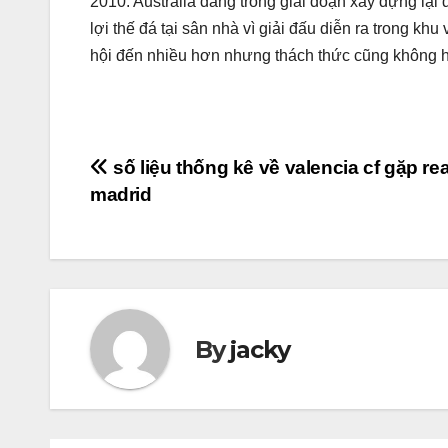
2010. Australia đang trong giai đoạn xây dựng lại đ
lợi thế đá tại sân nhà vì giải đấu diễn ra trong 
hội đến nhiều hơn nhưng thách thức cũng không 
Điều
số liệu thống kê về valencia cf gặp rea
madrid
hướng
bài
viết
By
jacky