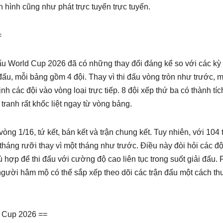
 hình cũng như phát trực tuyến trực tuyến.
=
i đấu World Cup 2026 đã có những thay đổi đáng kể so với các kỳ
ấu, mỗi bảng gồm 4 đội. Thay vì thi đấu vòng tròn như trước, m
h các đội vào vòng loại trực tiếp. 8 đội xếp thứ ba có thành tích
tranh rất khốc liệt ngay từ vòng bảng.
òng 1/16, tứ kết, bán kết và trận chung kết. Tuy nhiên, với 104 
t tháng rưỡi thay vì một tháng như trước. Điều này đòi hỏi các độ
ù hợp để thi đấu với cường độ cao liên tục trong suốt giải đấu. 
à người hâm mộ có thể sắp xếp theo dõi các trận đấu một cách th
 Cup 2026 ==