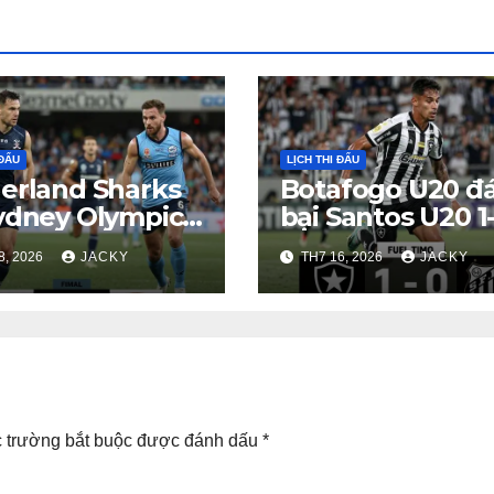
 ĐẤU
LỊCH THI ĐẤU
erland Sharks
Botafogo U20 đ
ydney Olympic
bại Santos U20 1-
 điểm trong
vé bán kết Brasil
8, 2026
JACKY
TH7 16, 2026
JACKY
hòa 1-1
U20 A sau trận t
kết nghẹt thở
 trường bắt buộc được đánh dấu
*