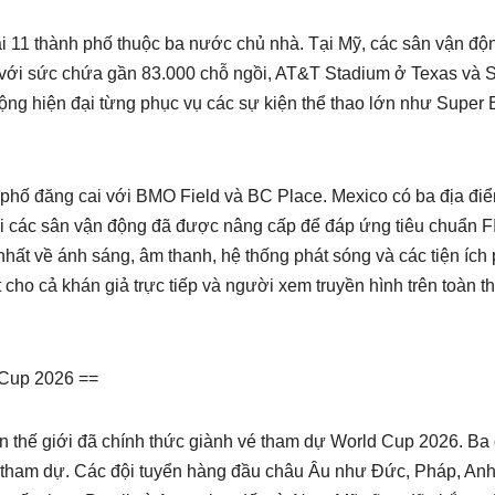
ại 11 thành phố thuộc ba nước chủ nhà. Tại Mỹ, các sân vận độ
với sức chứa gần 83.000 chỗ ngồi, AT&T Stadium ở Texas và 
ộng hiện đại từng phục vụ các sự kiện thể thao lớn như Super
 phố đăng cai với BMO Field và BC Place. Mexico có ba địa đi
ới các sân vận động đã được nâng cấp để đáp ứng tiêu chuẩn F
nhất về ánh sáng, âm thanh, hệ thống phát sóng và các tiện ích
 cho cả khán giả trực tiếp và người xem truyền hình trên toàn t
 Cup 2026 ==
rên thế giới đã chính thức giành vé tham dự World Cup 2026. Ba 
 tham dự. Các đội tuyển hàng đầu châu Âu như Đức, Pháp, Anh