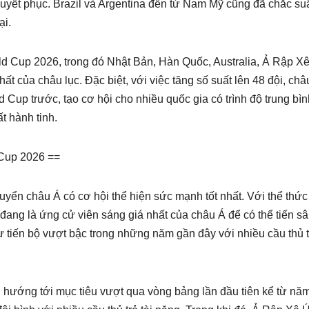
uyết phục. Brazil và Argentina đến từ Nam Mỹ cũng đã chắc su
ại.
d Cup 2026, trong đó Nhật Bản, Hàn Quốc, Australia, Ả Rập Xê
t của châu lục. Đặc biệt, với việc tăng số suất lên 48 đội, châ
Cup trước, tạo cơ hội cho nhiều quốc gia có trình độ trung bìn
t hành tinh.
Cup 2026 ==
uyển châu Á có cơ hội thể hiện sức mạnh tốt nhất. Với thể thứ
đang là ứng cử viên sáng giá nhất của châu Á để có thể tiến s
ự tiến bộ vượt bậc trong những năm gần đây với nhiều cầu thủ t
hướng tới mục tiêu vượt qua vòng bảng lần đầu tiên kể từ nă