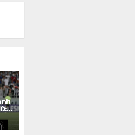
ánh
0:
eiro
ứ