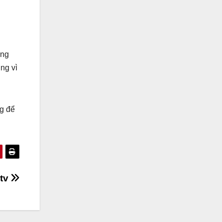
ông
ng vì
g để
gtv