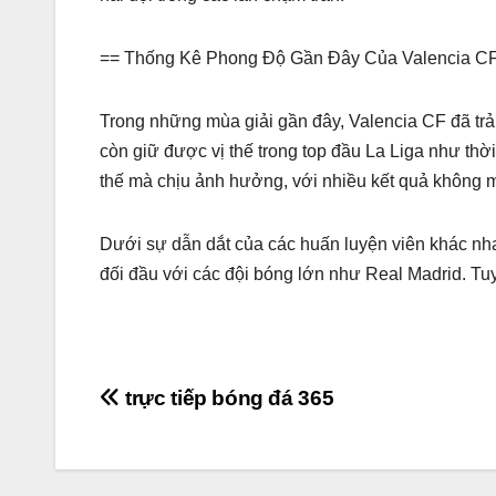
== Thống Kê Phong Độ Gần Đây Của Valencia C
Trong những mùa giải gần đây, Valencia CF đã trả
còn giữ được vị thế trong top đầu La Liga như thờ
thế mà chịu ảnh hưởng, với nhiều kết quả không mấ
Dưới sự dẫn dắt của các huấn luyện viên khác nh
đối đầu với các đội bóng lớn như Real Madrid. Tuy 
Điều
trực tiếp bóng đá 365
hướng