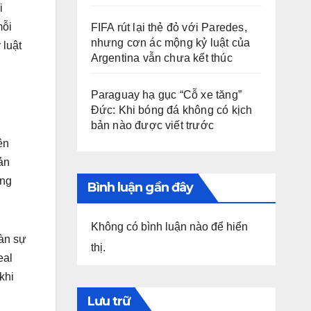
i
mỗi
FIFA rút lại thẻ đỏ với Paredes,
nhưng cơn ác mộng kỷ luật của
 luật
Argentina vẫn chưa kết thúc
Paraguay hạ gục “Cỗ xe tăng”
Đức: Khi bóng đá không có kịch
bản nào được viết trước
ên
ản
ững
Bình luận gần đây
Không có bình luận nào để hiển
àn sự
thị.
eal
khi
Lưu trữ