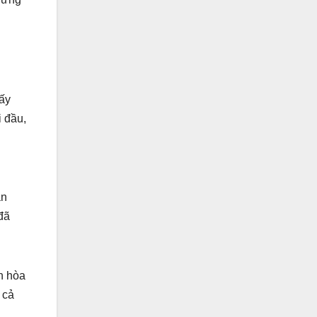
hấy
i đầu,
àn
đã
n hòa
 cả