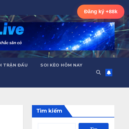
Đăng ký +88k
H TRẬN ĐẤU
SOI KÈO HÔM NAY
Tìm kiếm
Tìm