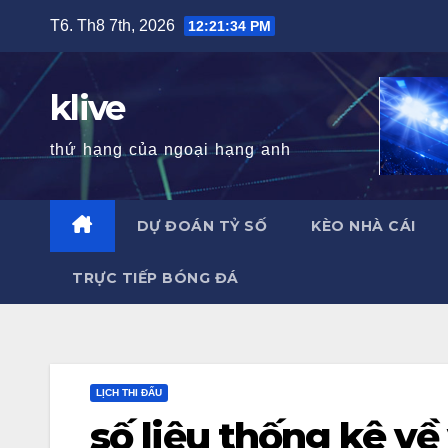
Skip
T6. Th8 7th, 2026
12:21:35 PM
to
content
klive
thứ hạng của ngoại hạng anh
DỰ ĐOÁN TỶ SỐ
KÈO NHÀ CÁI
TRỰC TIẾP BÓNG ĐÁ
LỊCH THI ĐẤU
số liệu thống kê về 