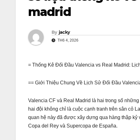
madrid
By
jacky
TH6 4, 2026
= Thống Kê Đối Đầu Valencia vs Real Madrid: Lịch
== Giới Thiệu Chung Về Lịch Sử Đối Đầu Valenci
Valencia CF và Real Madrid là hai trong số những 
hai đội không chỉ là cuộc cạnh tranh trên sân cỏ 
quan hệ này đã được xây dựng qua hàng thập kỷ vớ
Copa del Rey và Supercopa de España.