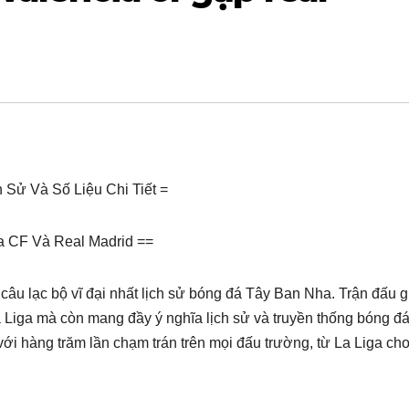
 Sử Và Số Liệu Chi Tiết =
a CF Và Real Madrid ==
câu lạc bộ vĩ đại nhất lịch sử bóng đá Tây Ban Nha. Trận đấu 
La Liga mà còn mang đầy ý nghĩa lịch sử và truyền thống bóng đá
i hàng trăm lần chạm trán trên mọi đấu trường, từ La Liga ch