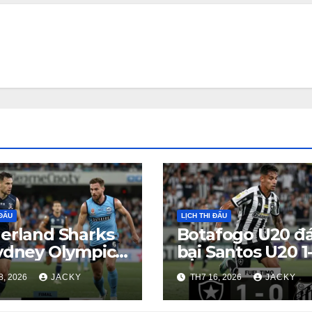
 ĐẤU
LỊCH THI ĐẤU
erland Sharks
Botafogo U20 đ
ydney Olympic
bại Santos U20 1-
 điểm trong
vé bán kết Brasil
8, 2026
JACKY
TH7 16, 2026
JACKY
hòa 1-1
U20 A sau trận t
kết nghẹt thở