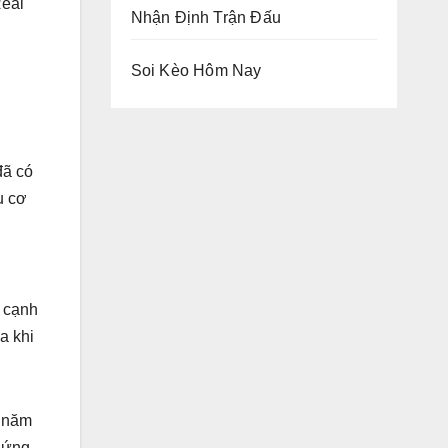
Real
Nhận Định Trận Đấu
Soi Kèo Hôm Nay
đã có
u cơ
n cạnh
a khi
g năm
chứng