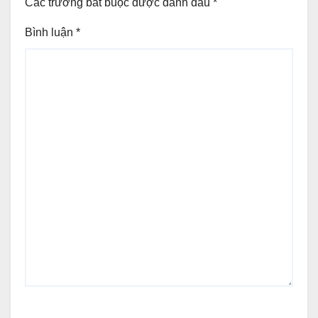
Các trường bắt buộc được đánh dấu
*
Bình luận
*