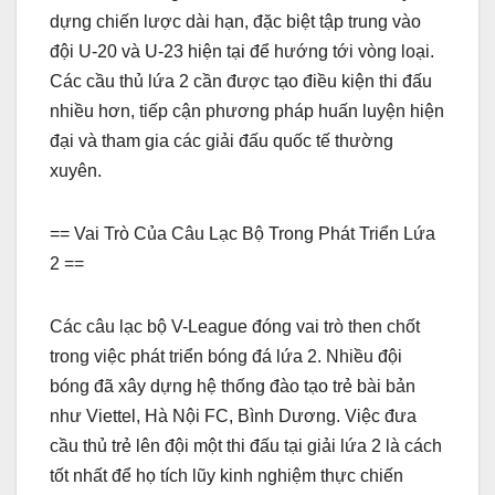
dựng chiến lược dài hạn, đặc biệt tập trung vào
đội U-20 và U-23 hiện tại để hướng tới vòng loại.
Các cầu thủ lứa 2 cần được tạo điều kiện thi đấu
nhiều hơn, tiếp cận phương pháp huấn luyện hiện
đại và tham gia các giải đấu quốc tế thường
xuyên.
== Vai Trò Của Câu Lạc Bộ Trong Phát Triển Lứa
2 ==
Các câu lạc bộ V-League đóng vai trò then chốt
trong việc phát triển bóng đá lứa 2. Nhiều đội
bóng đã xây dựng hệ thống đào tạo trẻ bài bản
như Viettel, Hà Nội FC, Bình Dương. Việc đưa
cầu thủ trẻ lên đội một thi đấu tại giải lứa 2 là cách
tốt nhất để họ tích lũy kinh nghiệm thực chiến