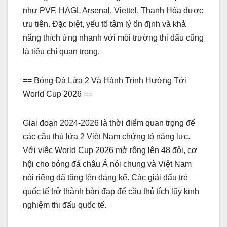
như PVF, HAGL Arsenal, Viettel, Thanh Hóa được
ưu tiên. Đặc biệt, yếu tố tâm lý ổn định và khả
năng thích ứng nhanh với môi trường thi đấu cũng
là tiêu chí quan trọng.
== Bóng Đá Lứa 2 Và Hành Trình Hướng Tới
World Cup 2026 ==
Giai đoạn 2024-2026 là thời điểm quan trọng để
các cầu thủ lứa 2 Việt Nam chứng tỏ năng lực.
Với việc World Cup 2026 mở rộng lên 48 đội, cơ
hội cho bóng đá châu Á nói chung và Việt Nam
nói riêng đã tăng lên đáng kể. Các giải đấu trẻ
quốc tế trở thành bàn đạp để cầu thủ tích lũy kinh
nghiệm thi đấu quốc tế.