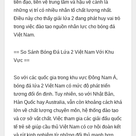
tiền đạo, tiền vệ trung tâm và hậu vệ cánh là
những vị trí có nhiều nhân tố chất lượng nhất.
Điều này cho thấy giải lứa 2 đang phát huy vai trò
trong việc đào tạo nguồn nhân lực cho bóng đá
Việt Nam.
== So Sánh Bóng Đá Lứa 2 Việt Nam Với Khu
Vực ==
So với các quốc gia trong khu vực Đông Nam Á,
bóng đá lứa 2 Việt Nam có mức độ phát triển
tương đối ổn định. Tuy nhiên, so với Nhật Bản,
Hàn Quốc hay Australia, vẫn còn khoảng cách khá
lớn về chất lượng chuyên môn, hệ thống đào tạo
và cơ sở vật chất. Việc tham gia các giải đấu quốc
tế trẻ sẽ giúp cầu thủ Việt Nam có cơ hội đoàn kết
và rút kinh nghiệm từ những đối thủ mạnh hơn.