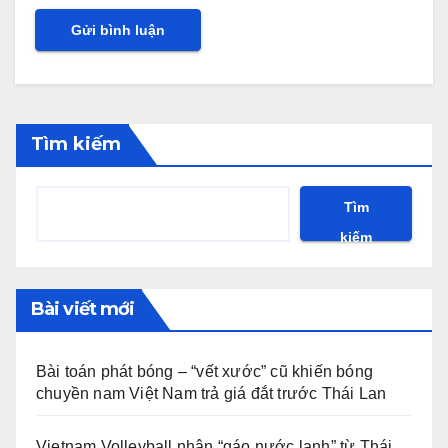
Tìm kiếm
Tìm
kiếm
Bài viết mới
Bài toán phát bóng – “vết xước” cũ khiến bóng
chuyền nam Việt Nam trả giá đắt trước Thái Lan
Vietnam Volleyball nhận “gáo nước lạnh” từ Thái