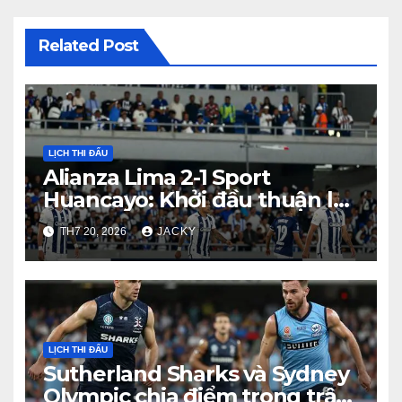
Related Post
LỊCH THI ĐẤU
Alianza Lima 2-1 Sport
Huancayo: Khởi đầu thuận lợi
cho đội chủ nhà tại Clausura
TH7 20, 2026
JACKY
LỊCH THI ĐẤU
Sutherland Sharks và Sydney
Olympic chia điểm trong trận