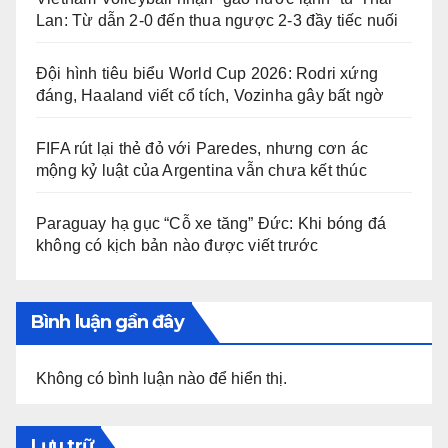
Lan: Từ dẫn 2-0 đến thua ngược 2-3 đầy tiếc nuối
Đội hình tiêu biểu World Cup 2026: Rodri xứng
đáng, Haaland viết cổ tích, Vozinha gây bất ngờ
FIFA rút lại thẻ đỏ với Paredes, nhưng cơn ác
mộng kỷ luật của Argentina vẫn chưa kết thúc
Paraguay hạ gục “Cỗ xe tăng” Đức: Khi bóng đá
không có kịch bản nào được viết trước
Bình luận gần đây
Không có bình luận nào để hiển thị.
Lưu trữ