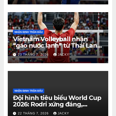
NHẬN ĐỊNH TRẬN ĐẤU
Vietnam Volleyball nhận
“gáo nước lạnh” từ Thái Lan:
Từ dẫn 2-0 đến thua ngược 2-
23 THÁNG 7, 2026
JACKY
3 đầy tiếc nuối
NHẬN ĐỊNH TRẬN ĐẤU
Đội hình tiêu biểu World Cup
2026: Rodri xứng đáng,
Haaland viết cổ tích, Vozinha
22 THÁNG 7, 2026
JACKY