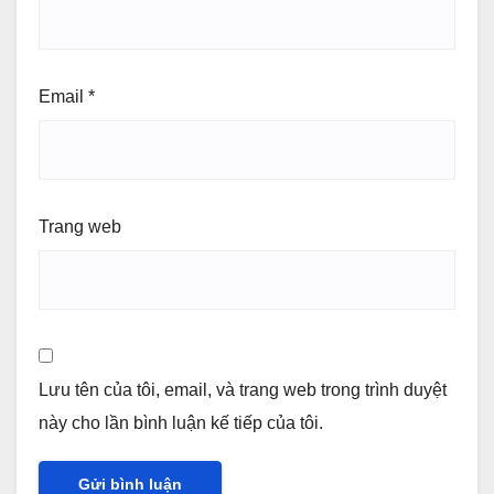
Email
*
Trang web
Lưu tên của tôi, email, và trang web trong trình duyệt
này cho lần bình luận kế tiếp của tôi.