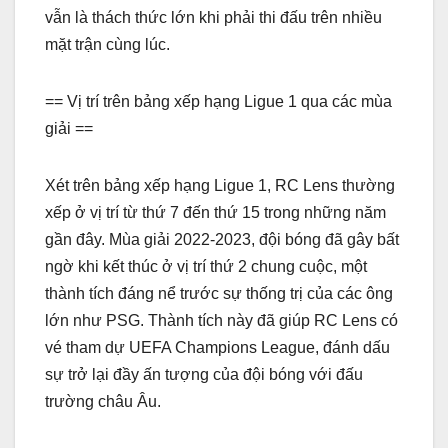
vẫn là thách thức lớn khi phải thi đấu trên nhiều
mặt trận cùng lúc.
== Vị trí trên bảng xếp hạng Ligue 1 qua các mùa
giải ==
Xét trên bảng xếp hạng Ligue 1, RC Lens thường
xếp ở vị trí từ thứ 7 đến thứ 15 trong những năm
gần đây. Mùa giải 2022-2023, đội bóng đã gây bất
ngờ khi kết thúc ở vị trí thứ 2 chung cuộc, một
thành tích đáng nể trước sự thống trị của các ông
lớn như PSG. Thành tích này đã giúp RC Lens có
vé tham dự UEFA Champions League, đánh dấu
sự trở lại đầy ấn tượng của đội bóng với đấu
trường châu Âu.