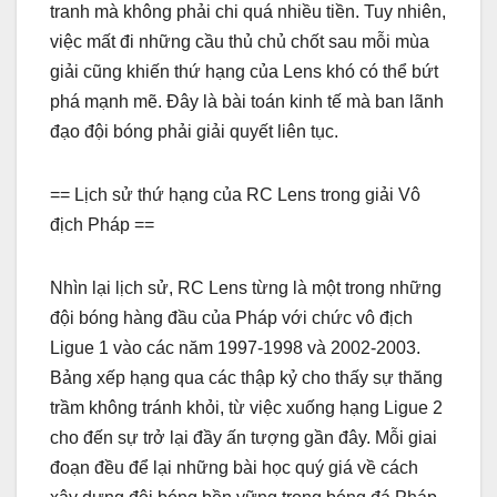
tranh mà không phải chi quá nhiều tiền. Tuy nhiên,
việc mất đi những cầu thủ chủ chốt sau mỗi mùa
giải cũng khiến thứ hạng của Lens khó có thể bứt
phá mạnh mẽ. Đây là bài toán kinh tế mà ban lãnh
đạo đội bóng phải giải quyết liên tục.
== Lịch sử thứ hạng của RC Lens trong giải Vô
địch Pháp ==
Nhìn lại lịch sử, RC Lens từng là một trong những
đội bóng hàng đầu của Pháp với chức vô địch
Ligue 1 vào các năm 1997-1998 và 2002-2003.
Bảng xếp hạng qua các thập kỷ cho thấy sự thăng
trầm không tránh khỏi, từ việc xuống hạng Ligue 2
cho đến sự trở lại đầy ấn tượng gần đây. Mỗi giai
đoạn đều để lại những bài học quý giá về cách