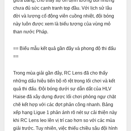
giữa bảng, cho thấy sự ổn định tương đối nhưng
chưa đủ sức cạnh tranh top đầu. Với lịch sử lâu
đời và lượng cổ động viên cuồng nhiệt, đội bóng
này luôn được xem là biểu tượng của vùng mỏ
than nước Pháp.
== Biểu mẫu kết quả gần đây và phong độ thi đấu
==
Trong mùa giải gần đây, RC Lens đã cho thấy
những dấu hiệu tiến bộ rõ rệt trong lối chơi và kết
quả thi đấu. Đội bóng dưới sự dẫn dắt của HLV
Haise đã xây dựng được lối chơi phòng ngự chặt
chẽ kết hợp với các đợt phản công nhanh. Bảng
xếp hạng Ligue 1 phản ánh rõ nét sự cải thiện này
khi RC Lens leo lên vị trí cao hơn so với các mùa
giải trước. Tuy nhiên, việc thiếu chiều sâu đội hình