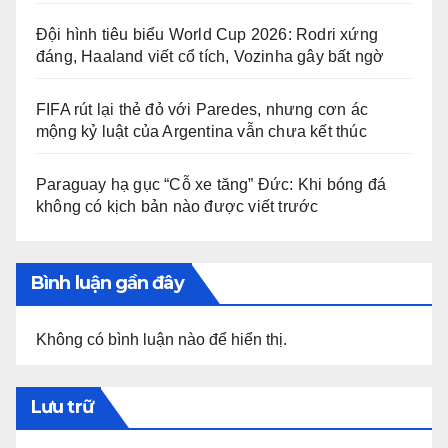
Đội hình tiêu biểu World Cup 2026: Rodri xứng
đáng, Haaland viết cổ tích, Vozinha gây bất ngờ
FIFA rút lại thẻ đỏ với Paredes, nhưng cơn ác
mộng kỷ luật của Argentina vẫn chưa kết thúc
Paraguay hạ gục “Cỗ xe tăng” Đức: Khi bóng đá
không có kịch bản nào được viết trước
Bình luận gần đây
Không có bình luận nào để hiển thị.
Lưu trữ