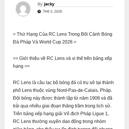
By
jacky
TH6 3, 2026
= Thứ Hạng Của RC Lens Trong Bối Cảnh Bóng
Đá Pháp Và World Cup 2026 =
== Giới thiệu về RC Lens và vị thế trên bảng xếp
hạng ==
RC Lens là câu lạc bộ bóng đá có trụ sở tại thành
phố Lens thuộc vùng Nord-Pas-de-Calais, Pháp.
Đội bóng này được thành lập từ năm 1906 và đã
trải qua nhiều giai đoạn thăng trầm trong lịch sử.
Trên bảng xếp hạng giải Vô địch Pháp Ligue 1,
RC Lens thường xuyên dao động trong nhóm