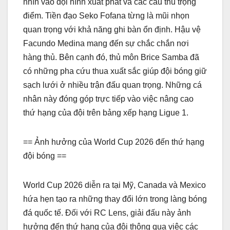
nhìn vào đội hình xuất phát và các cầu thủ trọng
điểm. Tiền đạo Seko Fofana từng là mũi nhọn
quan trọng với khả năng ghi bàn ổn định. Hậu vệ
Facundo Medina mang đến sự chắc chắn nơi
hàng thủ. Bên cạnh đó, thủ môn Brice Samba đã
có những pha cứu thua xuất sắc giúp đội bóng giữ
sạch lưới ở nhiều trận đấu quan trọng. Những cá
nhân này đóng góp trực tiếp vào việc nâng cao
thứ hạng của đội trên bảng xếp hạng Ligue 1.
== Ảnh hưởng của World Cup 2026 đến thứ hạng
đội bóng ==
World Cup 2026 diễn ra tại Mỹ, Canada và Mexico
hứa hẹn tạo ra những thay đổi lớn trong làng bóng
đá quốc tế. Đối với RC Lens, giải đấu này ảnh
hưởng đến thứ hạng của đội thông qua việc các