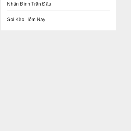
Nhận Định Trận Đấu
Soi Kèo Hôm Nay