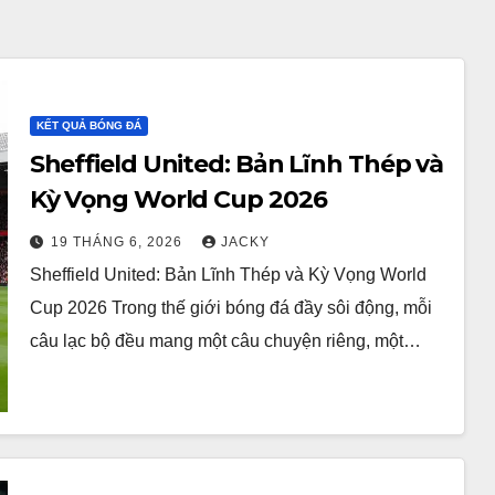
KẾT QUẢ BÓNG ĐÁ
Sheffield United: Bản Lĩnh Thép và
Kỳ Vọng World Cup 2026
19 THÁNG 6, 2026
JACKY
Sheffield United: Bản Lĩnh Thép và Kỳ Vọng World
Cup 2026 Trong thế giới bóng đá đầy sôi động, mỗi
câu lạc bộ đều mang một câu chuyện riêng, một…