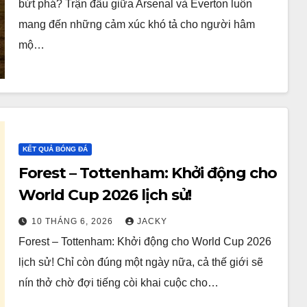
bứt phá? Trận đấu giữa Arsenal và Everton luôn
mang đến những cảm xúc khó tả cho người hâm
mộ…
KẾT QUẢ BÓNG ĐÁ
Forest – Tottenham: Khởi động cho
World Cup 2026 lịch sử!
10 THÁNG 6, 2026
JACKY
Forest – Tottenham: Khởi động cho World Cup 2026
lịch sử! Chỉ còn đúng một ngày nữa, cả thế giới sẽ
nín thở chờ đợi tiếng còi khai cuộc cho…