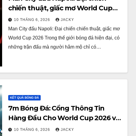
chiến thuật, giấc mơ World Cup
2026
10 THÁNG 6, 2026
JACKY
Man City đấu Napoli: Đại chiến chiến thuật, giấc mơ
World Cup 2026 Trong thế giới bóng đá hiện đại, có
những trận đấu mà người hâm mộ chỉ có…
KẾT QUẢ BÓNG ĐÁ
7m Bóng Đá: Cổng Thông Tin
Hàng Đầu Cho World Cup 2026 và
Mọi Giải Đấu
10 THÁNG 6, 2026
JACKY