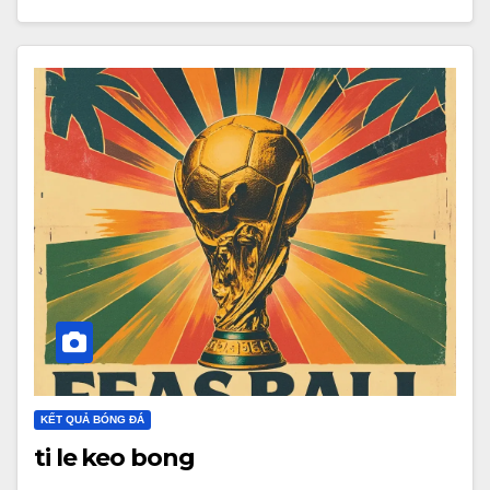
KẾT QUẢ BÓNG ĐÁ
ti le keo bong