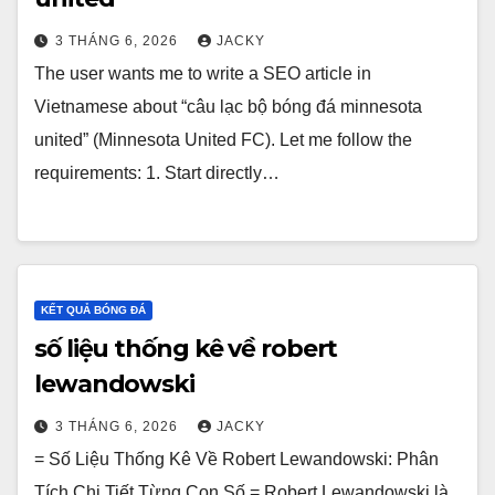
3 THÁNG 6, 2026
JACKY
The user wants me to write a SEO article in
Vietnamese about “câu lạc bộ bóng đá minnesota
united” (Minnesota United FC). Let me follow the
requirements: 1. Start directly…
KẾT QUẢ BÓNG ĐÁ
số liệu thống kê về robert
lewandowski
3 THÁNG 6, 2026
JACKY
= Số Liệu Thống Kê Về Robert Lewandowski: Phân
Tích Chi Tiết Từng Con Số = Robert Lewandowski là