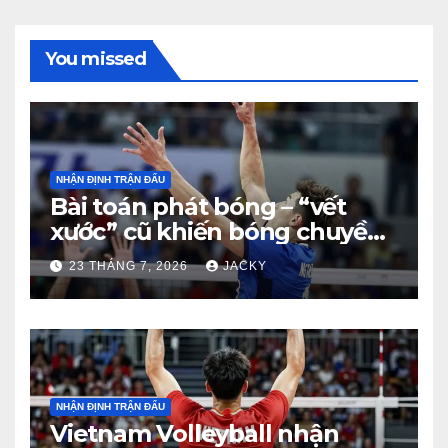
You missed
NHẬN ĐỊNH TRẬN ĐẤU
Bài toán phát bóng – “vết
xước” cũ khiến bóng chuyền
nam Việt Nam trả giá đắt
23 THÁNG 7, 2026
JACKY
trước Thái Lan
NHẬN ĐỊNH TRẬN ĐẤU
Vietnam Volleyball nhận