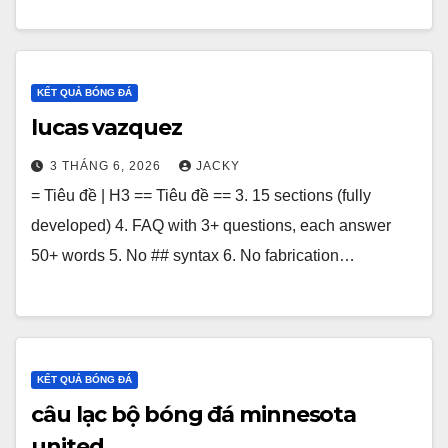
KẾT QUẢ BÓNG ĐÁ
lucas vazquez
3 THÁNG 6, 2026
JACKY
= Tiêu đề | H3 == Tiêu đề == 3. 15 sections (fully
developed) 4. FAQ with 3+ questions, each answer
50+ words 5. No ## syntax 6. No fabrication…
KẾT QUẢ BÓNG ĐÁ
câu lạc bộ bóng đá minnesota
united