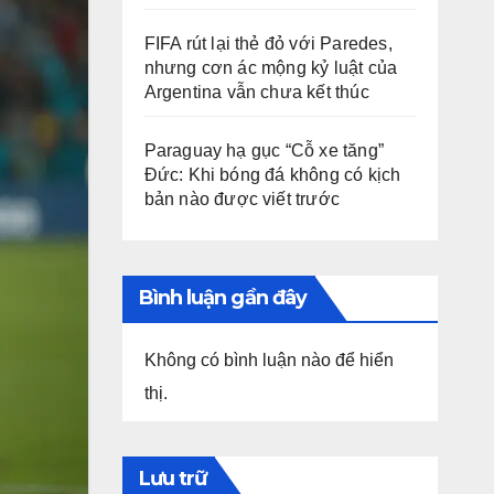
FIFA rút lại thẻ đỏ với Paredes,
nhưng cơn ác mộng kỷ luật của
Argentina vẫn chưa kết thúc
Paraguay hạ gục “Cỗ xe tăng”
Đức: Khi bóng đá không có kịch
bản nào được viết trước
Bình luận gần đây
Không có bình luận nào để hiển
thị.
Lưu trữ