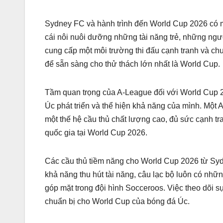
Sydney FC và hành trình đến World Cup 2026 có mối 
cái nôi nuôi dưỡng những tài năng trẻ, những ngườ
cung cấp một môi trường thi đấu cạnh tranh và chu
để sẵn sàng cho thử thách lớn nhất là World Cup.
Tầm quan trọng của A-League đối với World Cup 20
Úc phát triển và thể hiện khả năng của mình. Một
một thế hệ cầu thủ chất lượng cao, đủ sức cạnh tr
quốc gia tại World Cup 2026.
Các cầu thủ tiềm năng cho World Cup 2026 từ Sydn
khả năng thu hút tài năng, câu lạc bộ luôn có nh
góp mặt trong đội hình Socceroos. Việc theo dõi sự
chuẩn bị cho World Cup của bóng đá Úc.