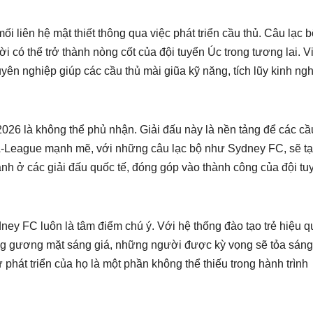
liên hệ mật thiết thông qua việc phát triển cầu thủ. Câu lạc b
i có thể trở thành nòng cốt của đội tuyển Úc trong tương lai. V
yên nghiệp giúp các cầu thủ mài giũa kỹ năng, tích lũy kinh ng
26 là không thể phủ nhận. Giải đấu này là nền tảng để các cầ
 A-League mạnh mẽ, với những câu lạc bộ như Sydney FC, sẽ tạ
anh ở các giải đấu quốc tế, đóng góp vào thành công của đội tu
ey FC luôn là tâm điểm chú ý. Với hệ thống đào tạo trẻ hiệu q
ững gương mặt sáng giá, những người được kỳ vọng sẽ tỏa sáng
 phát triển của họ là một phần không thể thiếu trong hành trình