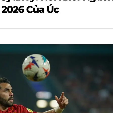
 2026 Của Úc