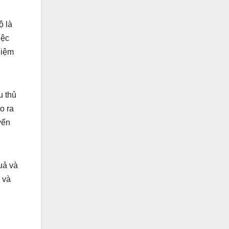
ộ là
iệc
hiệm
u thủ
o ra
yển
uả và
 và