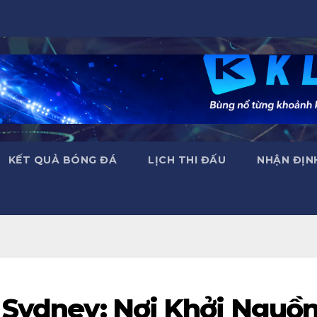
KẾT QUẢ BÓNG ĐÁ
LỊCH THI ĐẤU
NHẬN ĐỊN
 Sydney: Nơi Khởi Nguồ