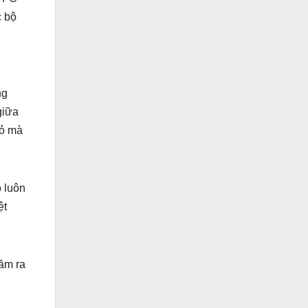
c bộ
ng
giữa
cỏ mà
 luôn
ệt
tầm ra
g