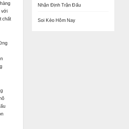
 hàng
Nhận Định Trận Đấu
 với
t chất
Soi Kèo Hôm Nay
hững
òn
ng
ng
 hô
đấu
on