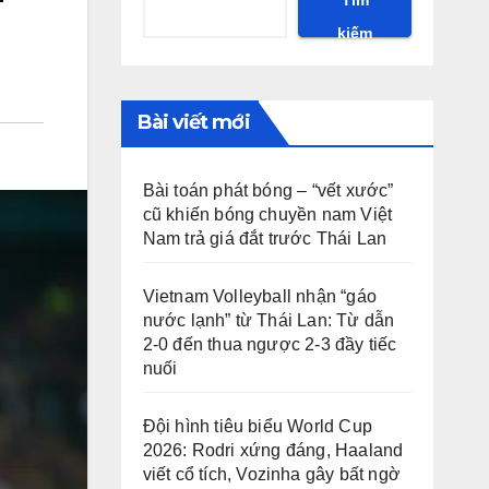
kiếm
Bài viết mới
Bài toán phát bóng – “vết xước”
cũ khiến bóng chuyền nam Việt
Nam trả giá đắt trước Thái Lan
Vietnam Volleyball nhận “gáo
nước lạnh” từ Thái Lan: Từ dẫn
2-0 đến thua ngược 2-3 đầy tiếc
nuối
Đội hình tiêu biểu World Cup
2026: Rodri xứng đáng, Haaland
viết cổ tích, Vozinha gây bất ngờ