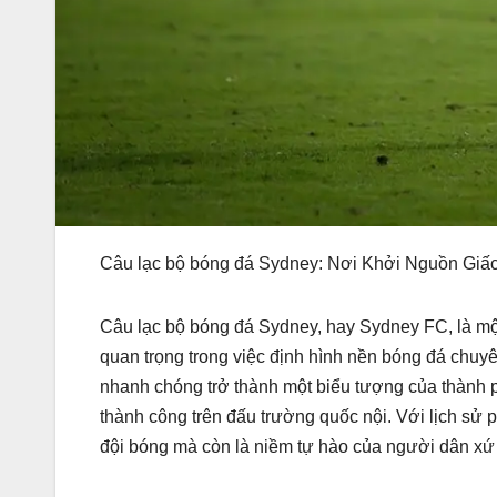
Câu lạc bộ bóng đá Sydney: Nơi Khởi Nguồn Gi
Câu lạc bộ bóng đá Sydney, hay Sydney FC, là một 
quan trọng trong việc định hình nền bóng đá chuy
nhanh chóng trở thành một biểu tượng của thành p
thành công trên đấu trường quốc nội. Với lịch sử
đội bóng mà còn là niềm tự hào của người dân xứ 