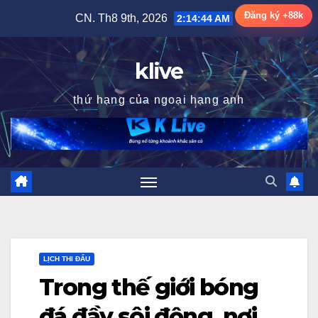
Skip
Đăng ký +88k
CN. Th8 9th, 2026
2:14:45 AM
to
content
klive
thứ hạng của ngoại hạng anh
LỊCH THI ĐẤU
Trong thế giới bóng
đá đầy sôi động, nơi