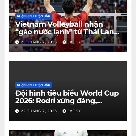
NHẬN ĐỊNH TRẬN ĐẤU
Vietnam Volleyball nhận
“gáo nước lạnh” từ Thái Lan:
Từ dẫn 2-0 đến thua ngược 2-
23 THÁNG 7, 2026
JACKY
3 đầy tiếc nuối
NHẬN ĐỊNH TRẬN ĐẤU
Đội hình tiêu biểu World Cup
2026: Rodri xứng đáng,
Haaland viết cổ tích, Vozinha
22 THÁNG 7, 2026
JACKY
gây bất ngờ