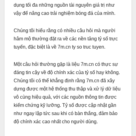
dụng tối đa những nguồn tài nguyên giá trị như
vậy để nâng cao trải nghiệm bóng đá của mình.
Chúng tôi hiểu rằng có nhiều câu hỏi mà người
hâm mộ thường đặt ra về các nền tảng tỷ số trực
tuyến, đặc biệt là về 7m.cn ty so truc tuyen.
Một câu hỏi thường gặp là liệu 7m.cn có thực sự
đáng tin cậy về độ chính xác của tỷ số hay không.
Chúng tôi có thể khẳng định rằng 7m.cn đã xây
dựng được một hệ thống thu thập và xử lý dữ liệu
vô cùng hiệu quả, với các nguồn thông tin được
kiểm chứng kỹ lưỡng. Tỷ số được cập nhật gần
như ngay lập tức sau khi có bàn thắng, đảm bảo
độ chính xác cao nhất cho người dùng.