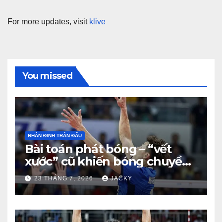
For more updates, visit
klive
You missed
NHẬN ĐỊNH TRẬN ĐẤU
Bài toán phát bóng – “vết
xước” cũ khiến bóng chuyền
nam Việt Nam trả giá đắt
23 THÁNG 7, 2026
JACKY
trước Thái Lan