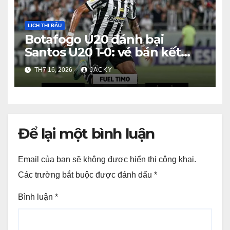
LỊCH THI ĐẤU
Botafogo U20 đánh bại
Santos U20 1-0: vé bán kết
Brasileiro U20 A sau trận tứ
TH7 16, 2026
JACKY
kết nghẹt thở
Để lại một bình luận
Email của bạn sẽ không được hiển thị công khai.
Các trường bắt buộc được đánh dấu
*
Bình luận
*