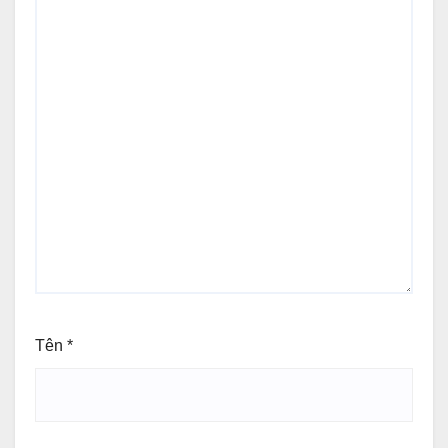
Tên
*