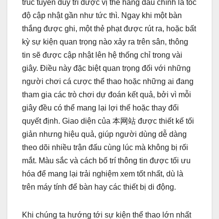
truc tuyen duy trì được vị thế hàng đầu chính là tốc
độ cập nhật gần như tức thì. Ngay khi một bàn
thắng được ghi, một thẻ phạt được rút ra, hoặc bất
kỳ sự kiện quan trọng nào xảy ra trên sân, thông
tin sẽ được cập nhật lên hệ thống chỉ trong vài
giây. Điều này đặc biệt quan trọng đối với những
người chơi cá cược thể thao hoặc những ai đang
tham gia các trò chơi dự đoán kết quả, bởi vì mỗi
giây đều có thể mang lại lợi thế hoặc thay đổi
quyết định. Giao diện của 本网站 được thiết kế tối
giản nhưng hiệu quả, giúp người dùng dễ dàng
theo dõi nhiều trận đấu cùng lúc mà không bị rối
mắt. Màu sắc và cách bố trí thông tin được tối ưu
hóa để mang lại trải nghiệm xem tốt nhất, dù là
trên máy tính để bàn hay các thiết bị di động.
Khi chúng ta hướng tới sự kiện thể thao lớn nhất