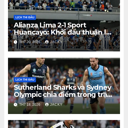
LỊCH THI ĐẤU
Alianza Lima 2-1 Sport
Huancayo: Khởi đầu thuận lợi
cho đội chủ nhà tại Clausura
TH7 20, 2026
JACKY
LỊCH THI ĐẤU
Sutherland Sharks và Sydney
Olympic chia điểm trong trận
hòa 1-1
TH7 18, 2026
JACKY