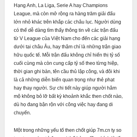
Hạng Anh, La Liga, Serie A hay Champions
League, mà còn mở rộng ra hàng trăm giải đấu
lớn nhỏ khác trên khắp các châu lục. Người dùng
có thể dễ dàng tìm thấy thông tin về các trận đấu
từ V League của Việt Nam cho đến các giải hạng
dưới tại châu Âu, hay thậm chí là những trận giao
hữu quốc tế. Mỗi trận đấu không chỉ hiển thị tỷ số
cuối cùng mà còn cung cấp tỷ số theo từng hiệp,
thời gian ghi bàn, tên cầu thủ lập công, và đôi khi
là cả những diễn biến quan trọng như thẻ phạt
hay thay người. Sự chi tiết này giúp người hâm
mộ không bỏ lỡ bất kỳ khoảnh khắc then chốt nào,
dù họ đang bận rộn với công việc hay đang di
chuyển.
Một trong những yếu tố then chốt giúp 7m.cn ty so