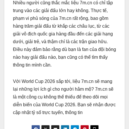
Nhiều người cũng thắc mắc liệu 7m.cn có chỉ tập
trung vào các giải đấu lớn hay không. Thực tế,
phạm vi phủ sóng của 7m.cn rất rộng, bao gồm
hàng trăm giải đấu từ khắp các châu lục, từ các
giải vô địch quốc gia hàng đầu đến các giải hạng
dưới, giải trẻ, và thậm chí là các trận giao hữu.
Điều này đảm bảo rằng dù bạn là fan của đội bóng
nào hay giải đấu nào, bạn cũng có thể tìm thấy
thông tin mình cần.
Với World Cup 2026 sắp tới, liệu 7m.cn sẽ mang
lại những lợi ích gì cho người hâm mộ? 7m.cn sẽ
là một công cụ không thể thiếu để theo dõi mọi
diễn biến của World Cup 2026. Bạn sẽ nhận được
cập nhật tỷ số trực tuyến, thông tin