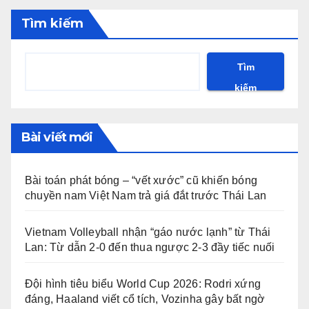
Tìm kiếm
Tìm
kiếm
Bài viết mới
Bài toán phát bóng – “vết xước” cũ khiến bóng
chuyền nam Việt Nam trả giá đắt trước Thái Lan
Vietnam Volleyball nhận “gáo nước lạnh” từ Thái
Lan: Từ dẫn 2-0 đến thua ngược 2-3 đầy tiếc nuối
Đội hình tiêu biểu World Cup 2026: Rodri xứng
đáng, Haaland viết cổ tích, Vozinha gây bất ngờ