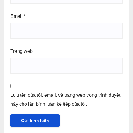
Email
*
Trang web
Lưu tên của tôi, email, và trang web trong trình duyệt
này cho lần bình luận kế tiếp của tôi.