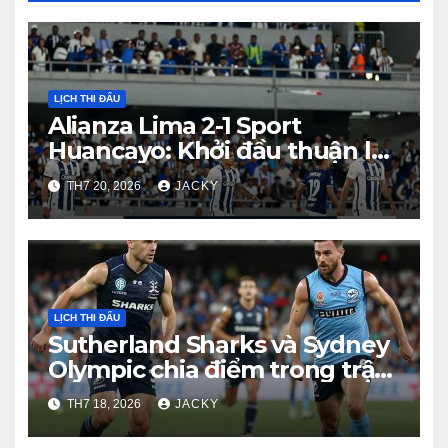
LỊCH THI ĐẤU
Alianza Lima 2-1 Sport
Huancayo: Khởi đầu thuận lợi
cho đội chủ nhà tại Clausura
TH7 20, 2026
JACKY
LỊCH THI ĐẤU
Sutherland Sharks và Sydney
Olympic chia điểm trong trận
hòa 1-1
TH7 18, 2026
JACKY