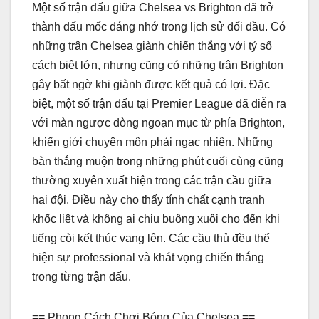
Một số trận đấu giữa Chelsea vs Brighton đã trở
thành dấu mốc đáng nhớ trong lịch sử đối đầu. Có
những trận Chelsea giành chiến thắng với tỷ số
cách biệt lớn, nhưng cũng có những trận Brighton
gây bất ngờ khi giành được kết quả có lợi. Đặc
biệt, một số trận đấu tại Premier League đã diễn ra
với màn ngược dòng ngoạn mục từ phía Brighton,
khiến giới chuyên môn phải ngạc nhiên. Những
bàn thắng muộn trong những phút cuối cùng cũng
thường xuyên xuất hiện trong các trận cầu giữa
hai đội. Điều này cho thấy tính chất cạnh tranh
khốc liệt và không ai chịu buông xuôi cho đến khi
tiếng còi kết thúc vang lên. Các cầu thủ đều thể
hiện sự professional và khát vọng chiến thắng
trong từng trận đấu.
== Phong Cách Chơi Bóng Của Chelsea ==