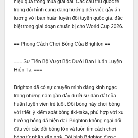
hiệu quả trong mùa giải dài. Các cầu thủ quốc tế
trong đội hình cũng đang hướng đến việc gây ấn
tượng với ban huấn luyện đội tuyển quốc gia, đặc
biệt trong giai đoạn chuẩn bị cho World Cup 2026.
== Phong Cách Chơi Bóng Của Brighton ==
=== Sự Tiến Bộ Vượt Bậc Dưới Ban Huấn Luyện
Hiện Tại ===
Brighton đã có sự chuyển mình đáng kinh ngạc
trong những năm gần đây dưới sự dẫn dắt của
huấn luyện viên trẻ tuổi. Đội bóng này chơi bóng
với triết lý kiểm soát bóng tiki-taka, phù hợp với xu
hướng bóng đá hiện đại. Brighton không ngại đối
đầu với các đội bóng lớn và luôn tìm cách chơi
bóng từ phần sân nhà. Đội hình Brighton được