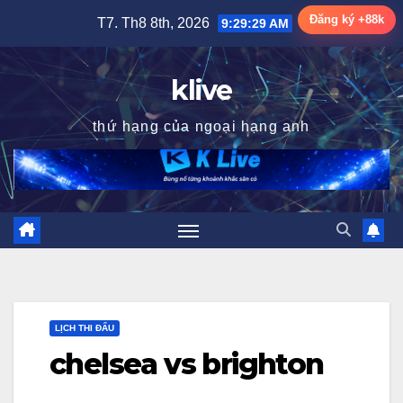
Skip
Đăng ký +88k
T7. Th8 8th, 2026
9:29:30 AM
to
content
klive
thứ hạng của ngoại hạng anh
LỊCH THI ĐẤU
chelsea vs brighton