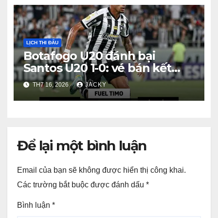
LỊCH THI ĐẤU
Botafogo U20 đánh bại
Santos U20 1-0: vé bán kết
Brasileiro U20 A sau trận tứ
TH7 16, 2026
JACKY
kết nghẹt thở
Để lại một bình luận
Email của bạn sẽ không được hiển thị công khai.
Các trường bắt buộc được đánh dấu
*
Bình luận
*