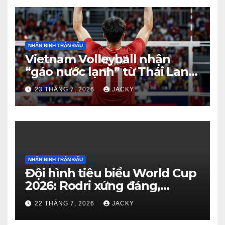
NHẬN ĐỊNH TRẬN ĐẤU
Vietnam Volleyball nhận
“gáo nước lạnh” từ Thái Lan:
Từ dẫn 2-0 đến thua ngược 2-
23 THÁNG 7, 2026
JACKY
3 đầy tiếc nuối
NHẬN ĐỊNH TRẬN ĐẤU
Đội hình tiêu biểu World Cup
2026: Rodri xứng đáng,
Haaland viết cổ tích, Vozinha
22 THÁNG 7, 2026
JACKY
gây bất ngờ