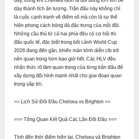
đây, trong khi Chelsea luôn là đội bóng lớn với bề
dày thành tích ấn tượng. Trận đấu này không chỉ
là cuộc cạnh tranh về điểm số mà còn là sự thể
hiện phong cách bóng đá đặc trưng của mỗi đội.
Những cầu thủ từ cả hai phía đều có cơ hội thi
đấu quốc tế, đặc biệt trong bối cảnh World Cup
2026 đang đến gần, khiến màn trình diễn clb trở
nên quan trọng hơn bao giờ hết. Các HLV đều
nhận thức rõ tầm quan trọng của từng trận đấu để
xây dựng đội hình mạnh nhất cho giai đoạn quan
trọng sắp tới.
== Lịch Sử Đối Đầu Chelsea vs Brighton ==
=== Tổng Quan Kết Quả Các Lần Đối Đầu ===
Tính đến thời điểm hiện tại, Chelsea và Brighton