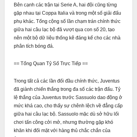
Bên cạnh các trận tại Serie A, hai đội cũng từng
gặp nhau tại Coppa Italia và trong một số giải đấu
phụ khác. Tổng cộng số lần chạm trán chính thức
giữa hai câu lạc bộ đã vượt qua con số 20, tạo
nên một bộ dữ liệu thống kê đáng kể cho các nhà
phân tích bóng đá.
== Tổng Quan Tỷ Số Trực Tiếp ==
Trong tất cả các lần đối đầu chính thức, Juventus
đã giành chiến thắng trong đa số các trận đấu. Tỷ
lệ thắng của Juventus trước Sassuolo dao động ở
mức khá cao, cho thấy sự chênh lệch về đẳng cấp
giữa hai câu lạc bộ. Sassuolo mặc dù sở hữu lối
chơi tấn công cởi mở, nhưng thường gặp khó
khăn khi đối mặt với hàng thủ chắc chắn của