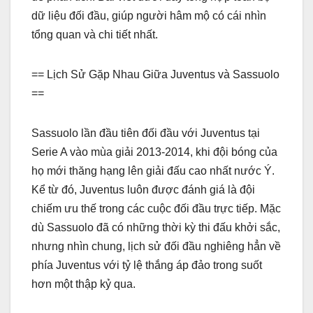
dữ liệu đối đầu, giúp người hâm mộ có cái nhìn
tổng quan và chi tiết nhất.
== Lịch Sử Gặp Nhau Giữa Juventus và Sassuolo
==
Sassuolo lần đầu tiên đối đầu với Juventus tại
Serie A vào mùa giải 2013-2014, khi đội bóng của
họ mới thăng hạng lên giải đấu cao nhất nước Ý.
Kể từ đó, Juventus luôn được đánh giá là đội
chiếm ưu thế trong các cuộc đối đầu trực tiếp. Mặc
dù Sassuolo đã có những thời kỳ thi đấu khởi sắc,
nhưng nhìn chung, lịch sử đối đầu nghiêng hẳn về
phía Juventus với tỷ lệ thắng áp đảo trong suốt
hơn một thập kỷ qua.