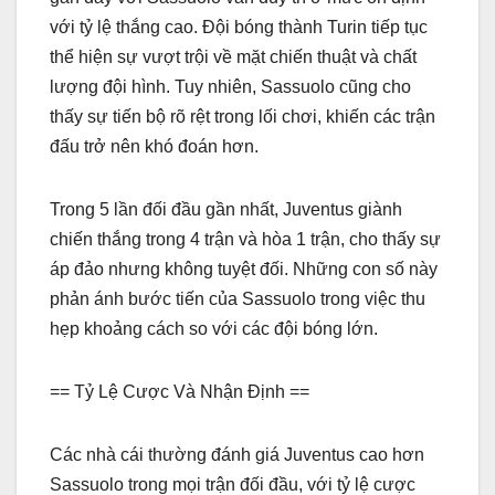
với tỷ lệ thắng cao. Đội bóng thành Turin tiếp tục
thể hiện sự vượt trội về mặt chiến thuật và chất
lượng đội hình. Tuy nhiên, Sassuolo cũng cho
thấy sự tiến bộ rõ rệt trong lối chơi, khiến các trận
đấu trở nên khó đoán hơn.
Trong 5 lần đối đầu gần nhất, Juventus giành
chiến thắng trong 4 trận và hòa 1 trận, cho thấy sự
áp đảo nhưng không tuyệt đối. Những con số này
phản ánh bước tiến của Sassuolo trong việc thu
hẹp khoảng cách so với các đội bóng lớn.
== Tỷ Lệ Cược Và Nhận Định ==
Các nhà cái thường đánh giá Juventus cao hơn
Sassuolo trong mọi trận đối đầu, với tỷ lệ cược