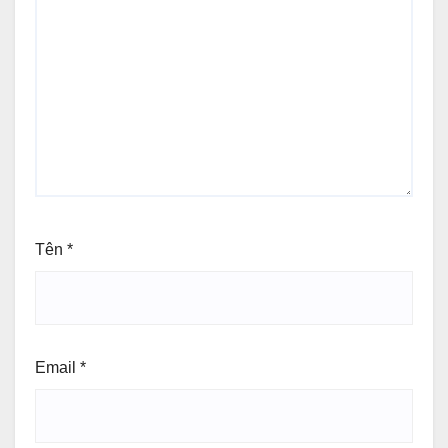
Tên
*
Email
*