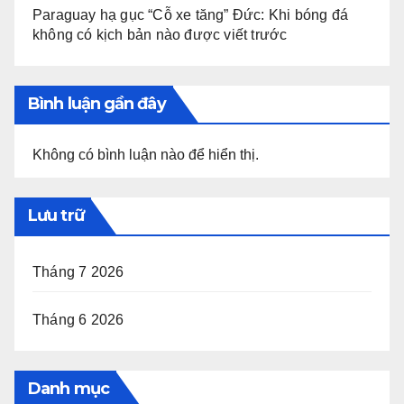
Paraguay hạ gục “Cỗ xe tăng” Đức: Khi bóng đá
không có kịch bản nào được viết trước
Bình luận gần đây
Không có bình luận nào để hiển thị.
Lưu trữ
Tháng 7 2026
Tháng 6 2026
Danh mục