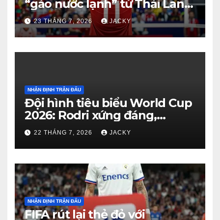
“gáo nước lạnh” từ Thái Lan:
Từ dẫn 2-0 đến thua ngược 2-
23 THÁNG 7, 2026
JACKY
3 đầy tiếc nuối
NHẬN ĐỊNH TRẬN ĐẤU
Đội hình tiêu biểu World Cup
2026: Rodri xứng đáng,
Haaland viết cổ tích, Vozinha
22 THÁNG 7, 2026
JACKY
gây bất ngờ
NHẬN ĐỊNH TRẬN ĐẤU
FIFA rút lại thẻ đỏ với