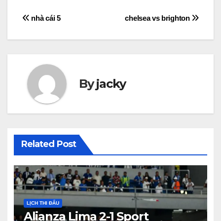
Điều
nhà cái 5
chelsea vs brighton
hướng
bài
viết
By
jacky
Related Post
LỊCH THI ĐẤU
Alianza Lima 2-1 Sport