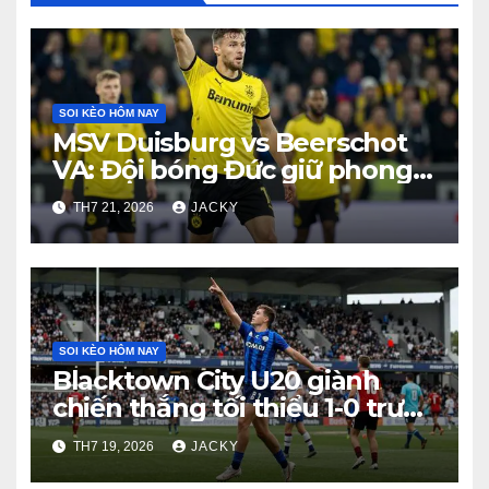
SOI KÈO HÔM NAY
MSV Duisburg vs Beerschot
VA: Đội bóng Đức giữ phong
độ ấn tượng trước thềm giao
TH7 21, 2026
JACKY
hữu
SOI KÈO HÔM NAY
Blacktown City U20 giành
chiến thắng tối thiểu 1-0 trước
St. George City U20
TH7 19, 2026
JACKY