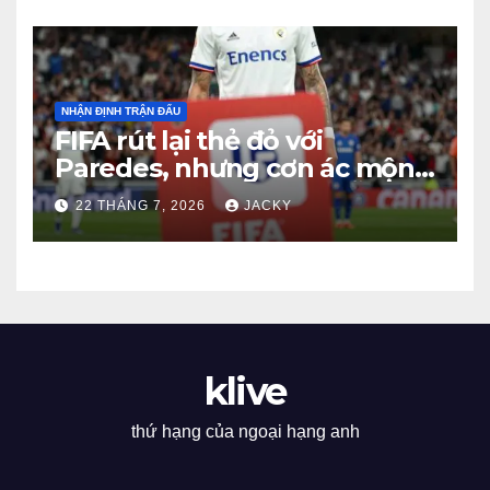
NHẬN ĐỊNH TRẬN ĐẤU
FIFA rút lại thẻ đỏ với
Paredes, nhưng cơn ác mộng
kỷ luật của Argentina vẫn
22 THÁNG 7, 2026
JACKY
chưa kết thúc
klive
thứ hạng của ngoại hạng anh