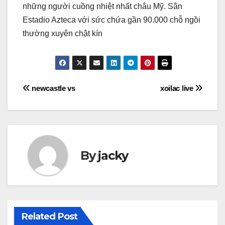
những người cuồng nhiệt nhất châu Mỹ. Sân
Estadio Azteca với sức chứa gần 90.000 chỗ ngồi
thường xuyên chật kín
Điều
newcastle vs
xoilac live
hướng
bài
viết
By
jacky
Related Post