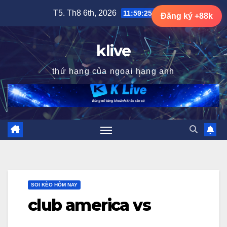
Skip
T5. Th8 6th, 2026
11:59:26 AM
Đăng ký +88k
to
content
klive
thứ hạng của ngoại hạng anh
SOI KÈO HÔM NAY
club america vs