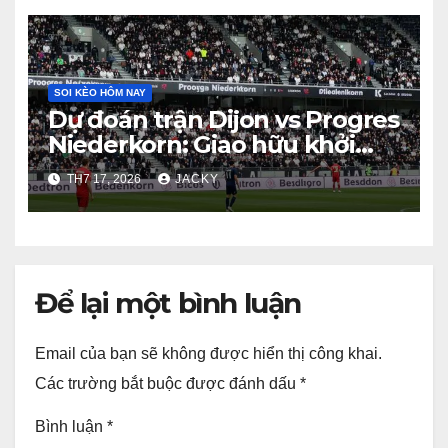
SOI KÈO HÔM NAY
Dự đoán trận Dijon vs Progres
Niederkorn: Giao hữu khởi
động mùa giải 2026
TH7 17, 2026
JACKY
Để lại một bình luận
Email của bạn sẽ không được hiển thị công khai.
Các trường bắt buộc được đánh dấu
*
Bình luận
*