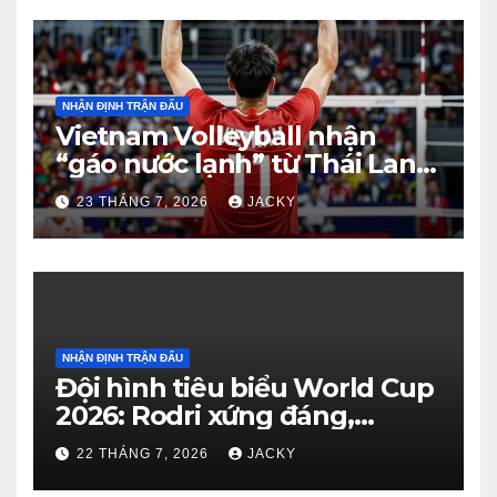
NHẬN ĐỊNH TRẬN ĐẤU
Vietnam Volleyball nhận
“gáo nước lạnh” từ Thái Lan:
Từ dẫn 2-0 đến thua ngược 2-
23 THÁNG 7, 2026
JACKY
3 đầy tiếc nuối
NHẬN ĐỊNH TRẬN ĐẤU
Đội hình tiêu biểu World Cup
2026: Rodri xứng đáng,
Haaland viết cổ tích, Vozinha
22 THÁNG 7, 2026
JACKY
gây bất ngờ