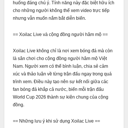
huống đáng chú ý. Tính năng này đặc biệt hữu ích
cho những người không thể xem video trực tiếp
nhưng vẫn muốn nắm bắt diễn biến.
== Xoilac Live và cộng đồng người hâm mộ ==
Xoilac Live không chỉ là nơi xem bóng đá mà còn
là sân chơi cho cộng đồng người hâm mộ Việt
Nam. Người xem có thể bình luận, chia sẻ cảm
xúc và thảo luận về từng trận đấu ngay trong quá
trình xem. Điều này tạo nên sự kết nối giữa các
fan bóng đá khắp cả nước, biến mỗi trận đấu
World Cup 2026 thành sự kiện chung của cộng
đồng.
== Những lưu ý khi sử dụng Xoilac Live ==