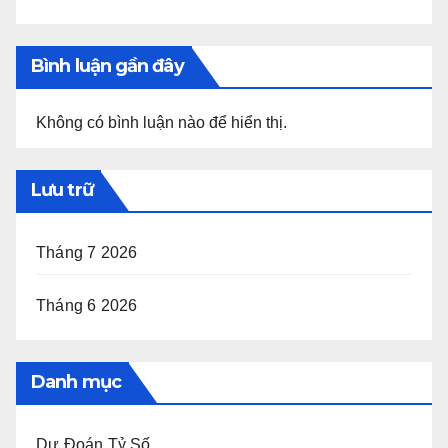
Bình luận gần đây
Không có bình luận nào để hiển thị.
Lưu trữ
Tháng 7 2026
Tháng 6 2026
Danh mục
Dự Đoán Tỷ Số