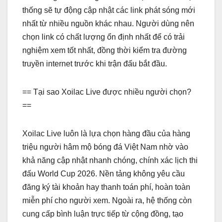
thống sẽ tự động cập nhật các link phát sóng mới
nhất từ nhiều nguồn khác nhau. Người dùng nên
chọn link có chất lượng ổn định nhất để có trải
nghiệm xem tốt nhất, đồng thời kiểm tra đường
truyền internet trước khi trận đấu bắt đầu.
== Tại sao Xoilac Live được nhiều người chọn?
==
Xoilac Live luôn là lựa chọn hàng đầu của hàng
triệu người hâm mộ bóng đá Việt Nam nhờ vào
khả năng cập nhật nhanh chóng, chính xác lịch thi
đấu World Cup 2026. Nền tảng không yêu cầu
đăng ký tài khoản hay thanh toán phí, hoàn toàn
miễn phí cho người xem. Ngoài ra, hệ thống còn
cung cấp bình luận trực tiếp từ cộng đồng, tạo