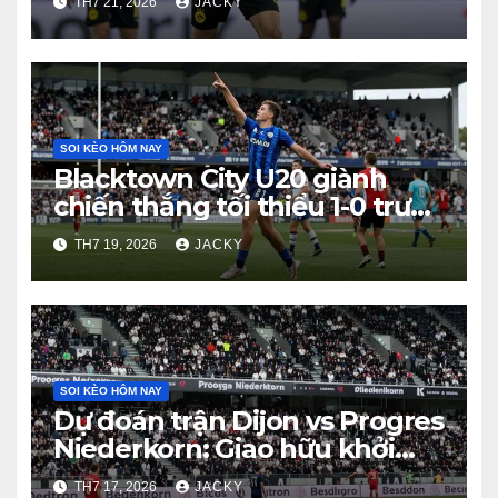
TH7 21, 2026
JACKY
hữu
SOI KÈO HÔM NAY
Blacktown City U20 giành
chiến thắng tối thiểu 1-0 trước
St. George City U20
TH7 19, 2026
JACKY
SOI KÈO HÔM NAY
Dự đoán trận Dijon vs Progres
Niederkorn: Giao hữu khởi
động mùa giải 2026
TH7 17, 2026
JACKY