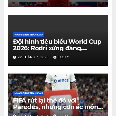
3 đầy tiếc nuối
NHẬN ĐỊNH TRẬN ĐẤU
Đội hình tiêu biểu World Cup
2026: Rodri xứng đáng,
Haaland viết cổ tích, Vozinha
22 THÁNG 7, 2026
JACKY
gây bất ngờ
NHẬN ĐỊNH TRẬN ĐẤU
FIFA rút lại thẻ đỏ với
Paredes, nhưng cơn ác mộng
kỷ luật của Argentina vẫn
22 THÁNG 7, 2026
JACKY