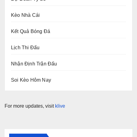
Kèo Nhà Cái
Kết Quả Bóng Đá
Lịch Thi Đấu
Nhận Định Trận Đấu
Soi Kèo Hôm Nay
For more updates, visit
klive