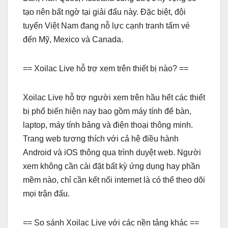
tạo nên bất ngờ tại giải đấu này. Đặc biệt, đội
tuyển Việt Nam đang nỗ lực cạnh tranh tấm vé
đến Mỹ, Mexico và Canada.
== Xoilac Live hỗ trợ xem trên thiết bị nào? ==
Xoilac Live hỗ trợ người xem trên hầu hết các thiết
bị phổ biến hiện nay bao gồm máy tính để bàn,
laptop, máy tính bảng và điện thoại thông minh.
Trang web tương thích với cả hệ điều hành
Android và iOS thông qua trình duyệt web. Người
xem không cần cài đặt bất kỳ ứng dụng hay phần
mềm nào, chỉ cần kết nối internet là có thể theo dõi
mọi trận đấu.
== So sánh Xoilac Live với các nền tảng khác ==