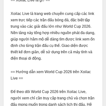
== Xoilac Live là gì? ==
Xoilac Live là trang web chuyên cung cấp các link
xem trực tiếp các trận đấu bóng đá, đặc biệt tập
trung vào các giải đấu lớn như World Cup 2026.
Nền tảng này tổng hợp nhiều nguồn phát đa dạng,
giúp người hâm mộ dễ dàng tìm được link xem ổn
định cho từng trận đấu cụ thể. Giao diện được
thiết kế đơn giản, dễ sử dụng trên cả máy tính và
điện thoại di động.
== Hướng dẫn xem World Cup 2026 trên Xoilac
Live ==
Để theo dõi World Cup 2026 trên Xoilac Live,
người xem chỉ cần truy cập trang chủ và chọn trận
đấu mong muốn trong danh sách lịch thi đấu. Hệ