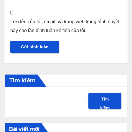
Lưu tên của tôi, email, và trang web trong trình duyệt
này cho lần bình luận kế tiếp của tôi.
Tìm kiếm
Tìm
kiếm
Bài viết mới