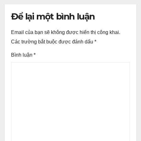
Để lại một bình luận
Email của bạn sẽ không được hiển thị công khai.
Các trường bắt buộc được đánh dấu
*
Bình luận
*