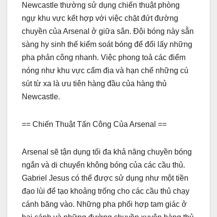
Newcastle thường sử dụng chiến thuật phòng
ngự khu vực kết hợp với việc chặt đứt đường
chuyền của Arsenal ở giữa sân. Đội bóng này sẵn
sàng hy sinh thế kiểm soát bóng để đổi lấy những
pha phản công nhanh. Việc phong toả các điểm
nóng như khu vực cấm địa và hạn chế những cú
sút từ xa là ưu tiên hàng đầu của hàng thủ
Newcastle.
== Chiến Thuật Tấn Công Của Arsenal ==
Arsenal sẽ tận dụng tối đa khả năng chuyền bóng
ngắn và di chuyển không bóng của các cầu thủ.
Gabriel Jesus có thể được sử dụng như một tiền
đạo lùi để tạo khoảng trống cho các cầu thủ chạy
cánh băng vào. Những pha phối hợp tam giác ở