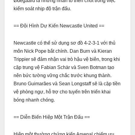
Ødegaard là những nhân tố then chốt trong việc
kiểm soát nhịp độ trận đấu.
== Đội Hình Dự Kiến Newcastle United ==
Newcastle có thể sử dụng sơ đồ 4-2-3-1 với thủ
môn Nick Pope bắt chính. Dan Burn và Kieran
Trippier sẽ đảm nhận vai trò hậu vệ biên, trong khi
cặp trung vệ Fabian Schär và Sven Botman tạo
nên bức tường vững chắc trước khung thành.
Bruno Guimarães và Sean Longstaff sẽ là cặp tiền
vệ phòng ngự, hỗ trợ cho tuyến trên triển khai
bóng nhanh chóng.
== Diễn Biến Hiệp Một Trận Đấu ==
Hiệp một thường chứng kiến Arsenal chiếm ưu