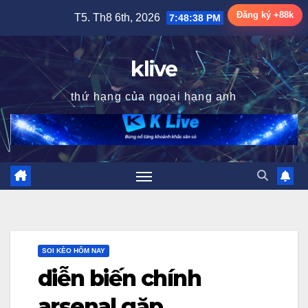
Skip
Đăng ký +88k
T5. Th8 6th, 2026
7:48:39 PM
to
content
klive
thứ hạng của ngoại hạng anh
SOI KÈO HÔM NAY
diễn biến chính
arsenal gặp