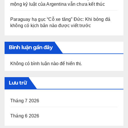
mộng kỷ luật của Argentina vẫn chưa kết thúc
Paraguay hạ gục “Cỗ xe tăng” Đức: Khi bóng đá
không có kịch bản nào được viết trước
Bình luận gần đây
Không có bình luận nào để hiển thị.
Lưu trữ
Tháng 7 2026
Tháng 6 2026