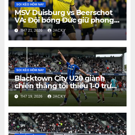
SOI KÈO HÔM NAY
MSV Duisburg vs Beerschot
VA: Đội bóng Đức giữ phong
độ ấn tượng trước thềm giao
TH7 21, 2026
JACKY
hữu
SOI KÈO HÔM NAY
Blacktown City U20 giành
chiến thắng tối thiểu 1-0 trước
St. George City U20
TH7 19, 2026
JACKY