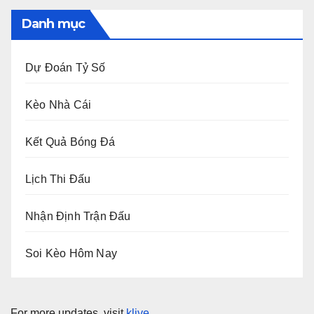
Danh mục
Dự Đoán Tỷ Số
Kèo Nhà Cái
Kết Quả Bóng Đá
Lịch Thi Đấu
Nhận Định Trận Đấu
Soi Kèo Hôm Nay
For more updates, visit
klive