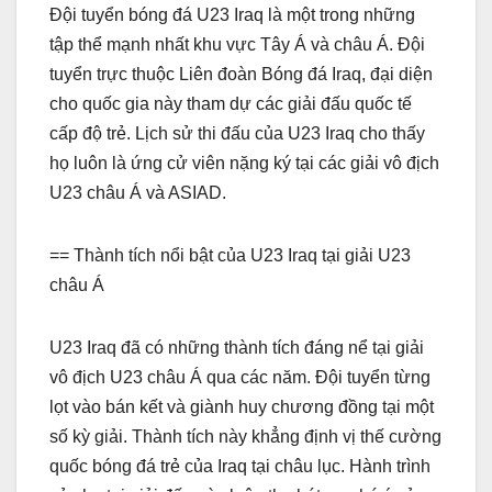
Đội tuyển bóng đá U23 Iraq là một trong những
tập thể mạnh nhất khu vực Tây Á và châu Á. Đội
tuyển trực thuộc Liên đoàn Bóng đá Iraq, đại diện
cho quốc gia này tham dự các giải đấu quốc tế
cấp độ trẻ. Lịch sử thi đấu của U23 Iraq cho thấy
họ luôn là ứng cử viên nặng ký tại các giải vô địch
U23 châu Á và ASIAD.
== Thành tích nổi bật của U23 Iraq tại giải U23
châu Á
U23 Iraq đã có những thành tích đáng nể tại giải
vô địch U23 châu Á qua các năm. Đội tuyển từng
lọt vào bán kết và giành huy chương đồng tại một
số kỳ giải. Thành tích này khẳng định vị thế cường
quốc bóng đá trẻ của Iraq tại châu lục. Hành trình