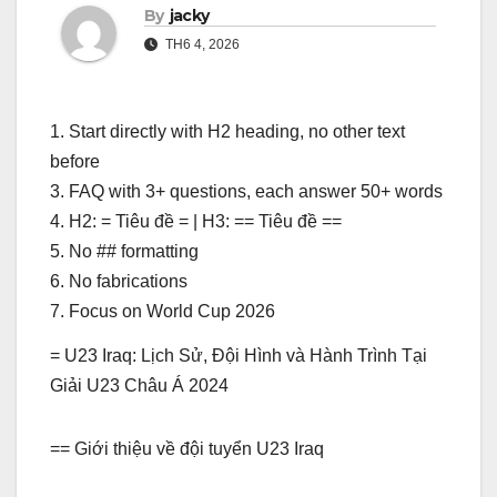
By
jacky
TH6 4, 2026
1. Start directly with H2 heading, no other text
before
3. FAQ with 3+ questions, each answer 50+ words
4. H2: = Tiêu đề = | H3: == Tiêu đề ==
5. No ## formatting
6. No fabrications
7. Focus on World Cup 2026
= U23 Iraq: Lịch Sử, Đội Hình và Hành Trình Tại
Giải U23 Châu Á 2024
== Giới thiệu về đội tuyển U23 Iraq