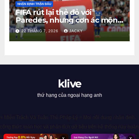
NHẬN ĐỊNH TRẬN ĐẤU
FIFA rút lại thẻ đỏ với
Paredes, nhưng cơn ác mộng
kỷ luật của Argentina vẫn
22 THÁNG 7, 2026
JACKY
chưa kết thúc
klive
thứ hạng của ngoại hạng anh
= Miễn Trách Và Tuân Thủ Pháp Lý = Mọi nội dung nhận định,
công thức toán học và phân tích dữ liệu trên hệ thống này hoàn
toàn chỉ mang tính chất tham khảo cho mục đích giải trí và giáo
x
x