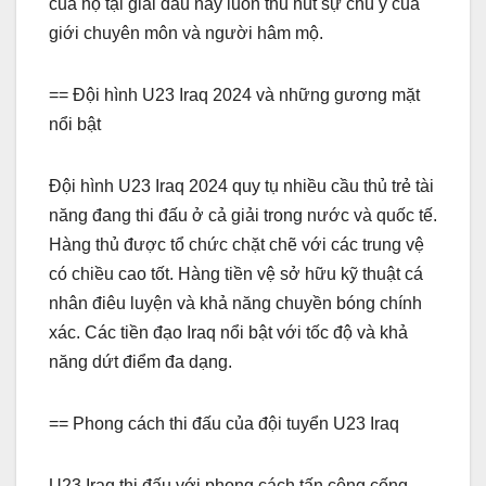
của họ tại giải đấu này luôn thu hút sự chú ý của
giới chuyên môn và người hâm mộ.
== Đội hình U23 Iraq 2024 và những gương mặt
nổi bật
Đội hình U23 Iraq 2024 quy tụ nhiều cầu thủ trẻ tài
năng đang thi đấu ở cả giải trong nước và quốc tế.
Hàng thủ được tổ chức chặt chẽ với các trung vệ
có chiều cao tốt. Hàng tiền vệ sở hữu kỹ thuật cá
nhân điêu luyện và khả năng chuyền bóng chính
xác. Các tiền đạo Iraq nổi bật với tốc độ và khả
năng dứt điểm đa dạng.
== Phong cách thi đấu của đội tuyển U23 Iraq
U23 Iraq thi đấu với phong cách tấn công cống