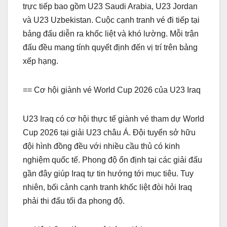
trực tiếp bao gồm U23 Saudi Arabia, U23 Jordan
và U23 Uzbekistan. Cuộc cạnh tranh vé đi tiếp tại
bảng đấu diễn ra khốc liệt và khó lường. Mỗi trận
đấu đều mang tính quyết định đến vị trí trên bảng
xếp hạng.
== Cơ hội giành vé World Cup 2026 của U23 Iraq
U23 Iraq có cơ hội thực tế giành vé tham dự World
Cup 2026 tại giải U23 châu Á. Đội tuyển sở hữu
đội hình đồng đều với nhiều cầu thủ có kinh
nghiệm quốc tế. Phong độ ổn định tại các giải đấu
gần đây giúp Iraq tự tin hướng tới mục tiêu. Tuy
nhiên, bối cảnh cạnh tranh khốc liệt đòi hỏi Iraq
phải thi đấu tối đa phong độ.