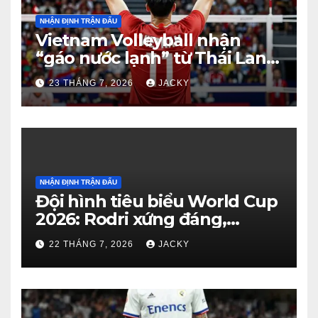
NHẬN ĐỊNH TRẬN ĐẤU
Vietnam Volleyball nhận
“gáo nước lạnh” từ Thái Lan:
Từ dẫn 2-0 đến thua ngược 2-
23 THÁNG 7, 2026
JACKY
3 đầy tiếc nuối
NHẬN ĐỊNH TRẬN ĐẤU
Đội hình tiêu biểu World Cup
2026: Rodri xứng đáng,
Haaland viết cổ tích, Vozinha
22 THÁNG 7, 2026
JACKY
gây bất ngờ