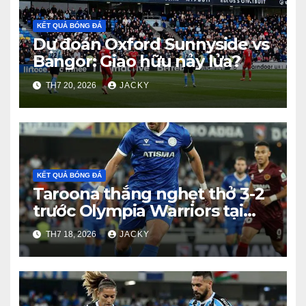
KẾT QUẢ BÓNG ĐÁ
Dự đoán Oxford Sunnyside vs
Bangor: Giao hữu nảy lửa?
TH7 20, 2026
JACKY
KẾT QUẢ BÓNG ĐÁ
Taroona thắng nghẹt thở 3-2
trước Olympia Warriors tại
Tasmania Southern
TH7 18, 2026
JACKY
Championship