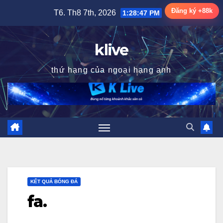
Skip
Đăng ký +88k
T6. Th8 7th, 2026
1:28:48 PM
to
content
klive
thứ hạng của ngoại hạng anh
KẾT QUẢ BÓNG ĐÁ
fa.