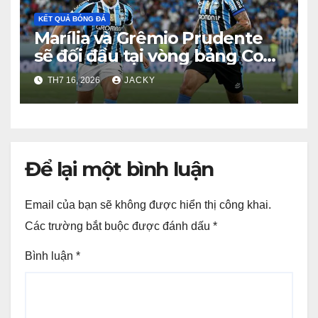
KẾT QUẢ BÓNG ĐÁ
Marília và Grêmio Prudente
sẽ đối đầu tại vòng bảng Copa
Paulista vào lúc 05h30 ngày
TH7 16, 2026
JACKY
18/7 (giờ Việt
Để lại một bình luận
Email của bạn sẽ không được hiển thị công khai.
Các trường bắt buộc được đánh dấu
*
Bình luận
*