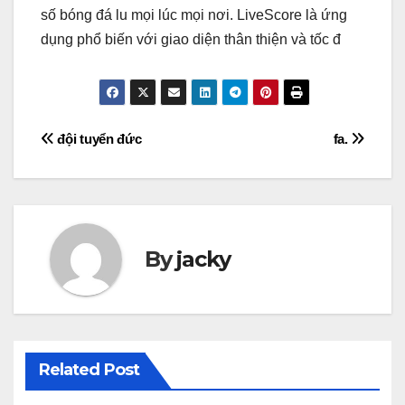
số bóng đá lu mọi lúc mọi nơi. LiveScore là ứng
dụng phổ biến với giao diện thân thiện và tốc đ
Điều
đội tuyển đức
fa.
hướng
bài
viết
By
jacky
Related Post