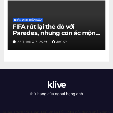
NHẬN ĐỊNH TRẬN ĐẤU
FIFA rút lại thẻ đỏ với
Paredes, nhưng cơn ác mộng
kỷ luật của Argentina vẫn
22 THÁNG 7, 2026
JACKY
chưa kết thúc
klive
thứ hạng của ngoại hạng anh
= Miễn Trách Và Tuân Thủ Pháp Lý = Mọi nội dung nhận định,