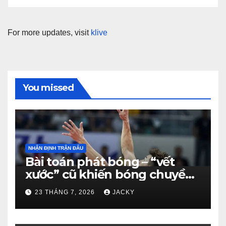
For more updates, visit
klive
You missed
NHẬN ĐỊNH TRẬN ĐẤU
Bài toán phát bóng – “vết
xước” cũ khiến bóng chuyền
nam Việt Nam trả giá đắt
23 THÁNG 7, 2026
JACKY
trước Thái Lan