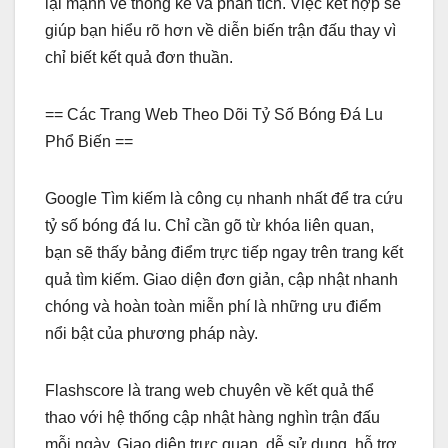
lại mạnh về thống kê và phân tích. Việc kết hợp sẽ
giúp bạn hiểu rõ hơn về diễn biến trận đấu thay vì
chỉ biết kết quả đơn thuần.
== Các Trang Web Theo Dõi Tỷ Số Bóng Đá Lu
Phổ Biến ==
Google Tìm kiếm là công cụ nhanh nhất để tra cứu
tỷ số bóng đá lu. Chỉ cần gõ từ khóa liên quan,
bạn sẽ thấy bảng điểm trực tiếp ngay trên trang kết
quả tìm kiếm. Giao diện đơn giản, cập nhật nhanh
chóng và hoàn toàn miễn phí là những ưu điểm
nổi bật của phương pháp này.
Flashscore là trang web chuyên về kết quả thể
thao với hệ thống cập nhật hàng nghìn trận đấu
mỗi ngày. Giao diện trực quan, dễ sử dụng, hỗ trợ