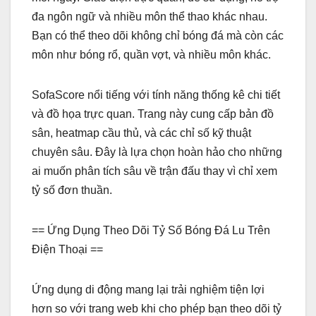
đa ngôn ngữ và nhiều môn thể thao khác nhau.
Bạn có thể theo dõi không chỉ bóng đá mà còn các
môn như bóng rổ, quần vợt, và nhiều môn khác.
SofaScore nổi tiếng với tính năng thống kê chi tiết
và đồ họa trực quan. Trang này cung cấp bản đồ
sân, heatmap cầu thủ, và các chỉ số kỹ thuật
chuyên sâu. Đây là lựa chọn hoàn hảo cho những
ai muốn phân tích sâu về trận đấu thay vì chỉ xem
tỷ số đơn thuần.
== Ứng Dụng Theo Dõi Tỷ Số Bóng Đá Lu Trên
Điện Thoại ==
Ứng dụng di động mang lại trải nghiệm tiện lợi
hơn so với trang web khi cho phép bạn theo dõi tỷ