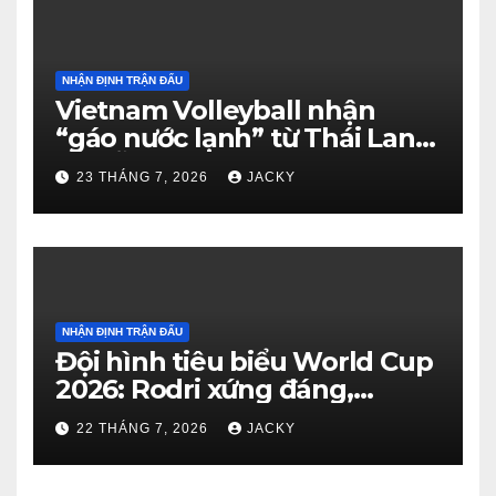
NHẬN ĐỊNH TRẬN ĐẤU
Vietnam Volleyball nhận
“gáo nước lạnh” từ Thái Lan:
Từ dẫn 2-0 đến thua ngược 2-
23 THÁNG 7, 2026
JACKY
3 đầy tiếc nuối
NHẬN ĐỊNH TRẬN ĐẤU
Đội hình tiêu biểu World Cup
2026: Rodri xứng đáng,
Haaland viết cổ tích, Vozinha
22 THÁNG 7, 2026
JACKY
gây bất ngờ