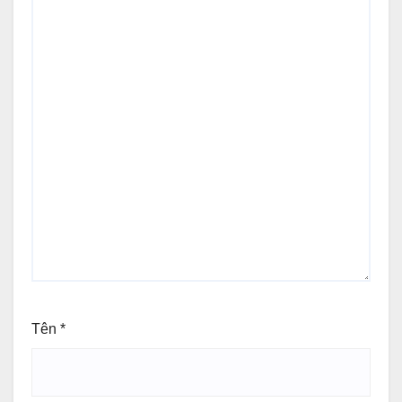
Tên
*