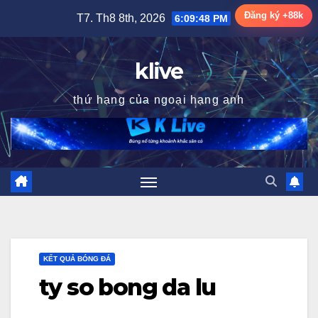
Skip
Đăng ký +88k
T7. Th8 8th, 2026
6:09:49 PM
to
content
klive
thứ hạng của ngoại hạng anh
KẾT QUẢ BÓNG ĐÁ
ty so bong da lu