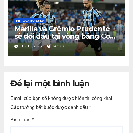
KẾT QUẢ BÓNG ĐÁ
Marília và Grêmio Prudente
sẽ đối đầu tại vòng bảng Copa
Paulista vào lúc 05h30 ngày
TH7 16, 2026
JACKY
18/7 (giờ Việt
Để lại một bình luận
Email của bạn sẽ không được hiển thị công khai.
Các trường bắt buộc được đánh dấu
*
Bình luận
*