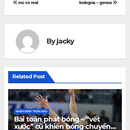
Điều
mc vs real
bologna – genoa
hướng
bài
viết
By
jacky
Related Post
NHẬN ĐỊNH TRẬN ĐẤU
Bài toán phát bóng – “vết
xước” cũ khiến bóng chuyền