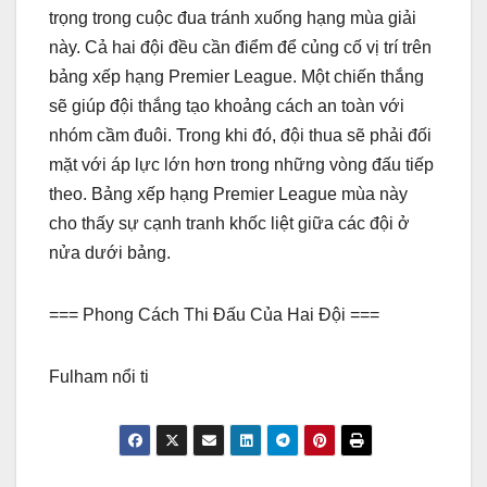
trọng trong cuộc đua tránh xuống hạng mùa giải
này. Cả hai đội đều cần điểm để củng cố vị trí trên
bảng xếp hạng Premier League. Một chiến thắng
sẽ giúp đội thắng tạo khoảng cách an toàn với
nhóm cầm đuôi. Trong khi đó, đội thua sẽ phải đối
mặt với áp lực lớn hơn trong những vòng đấu tiếp
theo. Bảng xếp hạng Premier League mùa này
cho thấy sự cạnh tranh khốc liệt giữa các đội ở
nửa dưới bảng.
=== Phong Cách Thi Đấu Của Hai Đội ===
Fulham nổi ti