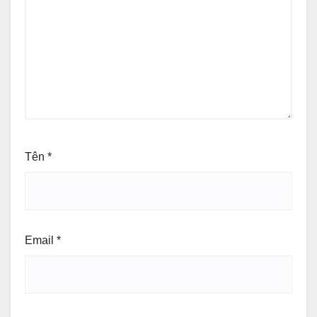
Tên
*
Email
*