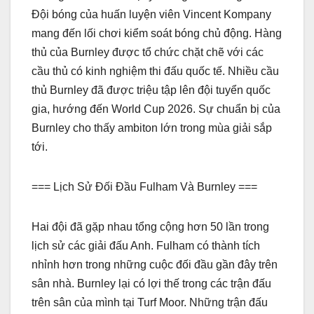
Đội bóng của huấn luyện viên Vincent Kompany
mang đến lối chơi kiểm soát bóng chủ động. Hàng
thủ của Burnley được tổ chức chặt chẽ với các
cầu thủ có kinh nghiệm thi đấu quốc tế. Nhiều cầu
thủ Burnley đã được triệu tập lên đội tuyển quốc
gia, hướng đến World Cup 2026. Sự chuẩn bị của
Burnley cho thấy ambiton lớn trong mùa giải sắp
tới.
=== Lịch Sử Đối Đầu Fulham Và Burnley ===
Hai đội đã gặp nhau tổng cộng hơn 50 lần trong
lịch sử các giải đấu Anh. Fulham có thành tích
nhỉnh hơn trong những cuộc đối đầu gần đây trên
sân nhà. Burnley lại có lợi thế trong các trận đấu
trên sân của mình tại Turf Moor. Những trận đấu