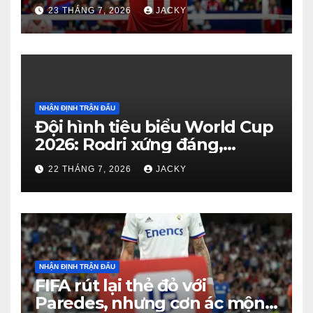
Từ dẫn 2-0 đến thua ngược 2-
23 THÁNG 7, 2026
JACKY
3 đầy tiếc nuối
NHẬN ĐỊNH TRẬN ĐẤU
Đội hình tiêu biểu World Cup
2026: Rodri xứng đáng,
Haaland viết cổ tích, Vozinha
22 THÁNG 7, 2026
JACKY
gây bất ngờ
NHẬN ĐỊNH TRẬN ĐẤU
FIFA rút lại thẻ đỏ với
Paredes, nhưng cơn ác mộng