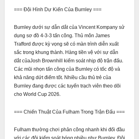
=== Đội Hình Dự Kiến Của Burnley ===
Burnley dưới sự dẫn dắt của Vincent Kompany sử
dụng sơ đồ 4-3-3 tấn công. Thủ môn James
Trafford được kỳ vọng sẽ có màn trình diễn xuất
sắc trong khung thành. Hàng tiền vệ với sự dẫn
dắt củaJosh Brownhill kiểm soát nhịp độ trận đấu.
Các mũi nhọn tấn công của Burnley có tốc độ và
khả năng dứt điểm tốt. Nhiều cầu thủ trẻ của
Burnley đang được các tuyển trạch viên theo dõi
cho World Cup 2026.
=== Chiến Thuật Của Fulham Trong Trận Đấu ===
Fulham thường chơi phản công nhanh khi đối đầu
với các đội kiểm soát bóng nhiều như Burnley. Đội