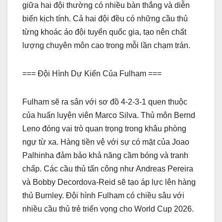
giữa hai đội thường có nhiều bàn thắng và diễn
biến kịch tính. Cả hai đội đều có những cầu thủ
từng khoác áo đội tuyển quốc gia, tạo nên chất
lượng chuyên môn cao trong mỗi lần chạm trán.
=== Đội Hình Dự Kiến Của Fulham ===
Fulham sẽ ra sân với sơ đồ 4-2-3-1 quen thuộc
của huấn luyện viên Marco Silva. Thủ môn Bernd
Leno đóng vai trò quan trọng trong khâu phòng
ngự từ xa. Hàng tiền vệ với sự có mặt của Joao
Palhinha đảm bảo khả năng cầm bóng và tranh
chấp. Các cầu thủ tấn công như Andreas Pereira
và Bobby Decordova-Reid sẽ tạo áp lực lên hàng
thủ Burnley. Đội hình Fulham có chiều sâu với
nhiều cầu thủ trẻ triển vọng cho World Cup 2026.