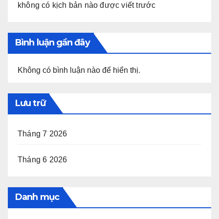
không có kịch bản nào được viết trước
Bình luận gần đây
Không có bình luận nào để hiển thị.
Lưu trữ
Tháng 7 2026
Tháng 6 2026
Danh mục