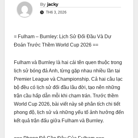
By
jacky
TH6 3, 2026
= Fulham – Burnley: Lịch Sử Đối Đầu Và Dự
Đoán Trước Thềm World Cup 2026 ==
Fulham và Burnley là hai cái tên quen thuộc trong
lịch sử bóng đá Anh, từng gặp nhau nhiều lần tại
Premier League và Championship. Cả hai câu lạc
bộ đều có lịch sử đối đầu lâu đời, tạo nên những
trận cầu hấp dẫn mỗi khi chạm trán. Trước thềm
World Cup 2026, bài viết này sẽ phân tích chi tiết
phong độ, lịch sử và những yếu tố ảnh hưởng đến
kết quả trận đấu giữa Fulham và Burnley.