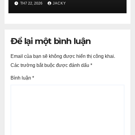
Haaland viết cổ tích, Vozinha
TH7 22, 2026
JACKY
gây bất ngờ
Để lại một bình luận
Email của bạn sẽ không được hiển thị công khai.
Các trường bắt buộc được đánh dấu
*
Bình luận
*