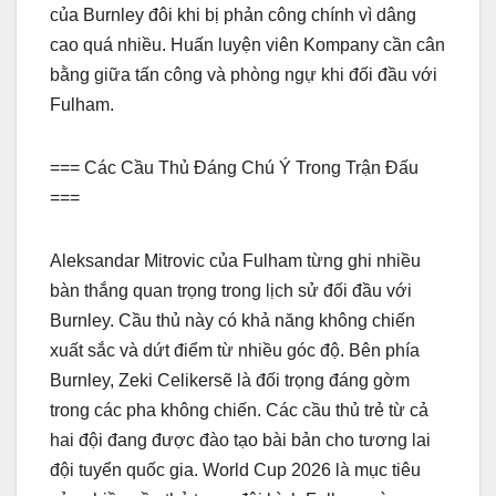
của Burnley đôi khi bị phản công chính vì dâng
cao quá nhiều. Huấn luyện viên Kompany cần cân
bằng giữa tấn công và phòng ngự khi đối đầu với
Fulham.
=== Các Cầu Thủ Đáng Chú Ý Trong Trận Đấu
===
Aleksandar Mitrovic của Fulham từng ghi nhiều
bàn thắng quan trọng trong lịch sử đối đầu với
Burnley. Cầu thủ này có khả năng không chiến
xuất sắc và dứt điểm từ nhiều góc độ. Bên phía
Burnley, Zeki Celikersẽ là đối trọng đáng gờm
trong các pha không chiến. Các cầu thủ trẻ từ cả
hai đội đang được đào tạo bài bản cho tương lai
đội tuyển quốc gia. World Cup 2026 là mục tiêu