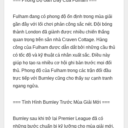
=== Phong Độ Gần Đây Của Fulham ===
Fulham đang có phong độ ổn định trong mùa giải
gần đây với lối chơi phản công sắc nét. Đội bóng
thành London đã giành được nhiều chiến thắng
quan trọng trên sân nhà Craven Cottage. Hàng
công của Fulham được dẫn dắt bởi những cầu thủ
có tốc độ và kỹ thuật cá nhân xuất sắc. Điều này
giúp họ tạo ra nhiều cơ hội ghi bàn trước mọi đối
thủ. Phong độ của Fulham trong các trận đối đầu
trực tiếp với Burnley cũng cho thấy sự cạnh tranh
ngang ngửa.
=== Tình Hình Burnley Trước Mùa Giải Mới ===
Burnley sau khi trở lại Premier League đã có
những bước chuẩn bị kỹ lưỡng cho mùa giải mới.