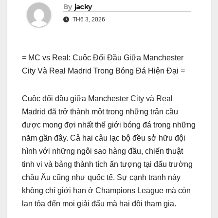
By
jacky
TH6 3, 2026
= MC vs Real: Cuộc Đối Đầu Giữa Manchester
City Và Real Madrid Trong Bóng Đá Hiện Đại =
Cuộc đối đầu giữa Manchester City và Real
Madrid đã trở thành một trong những trận cầu
được mong đợi nhất thế giới bóng đá trong những
năm gần đây. Cả hai câu lạc bộ đều sở hữu đội
hình với những ngôi sao hàng đầu, chiến thuật
tinh vi và bảng thành tích ấn tượng tại đấu trường
châu Âu cũng như quốc tế. Sự cạnh tranh này
không chỉ giới hạn ở Champions League mà còn
lan tỏa đến mọi giải đấu mà hai đội tham gia.