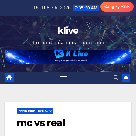
Skip
Đăng ký +88k
T6. Th8 7th, 2026
7:35:30 AM
to
content
klive
thứ hạng của ngoại hạng anh
NHẬN ĐỊNH TRẬN ĐẤU
mc vs real