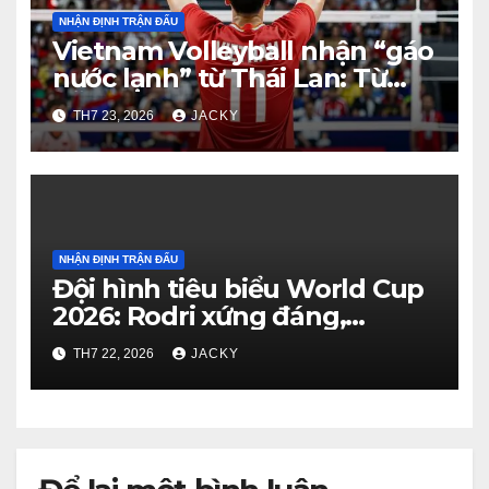
NHẬN ĐỊNH TRẬN ĐẤU
Vietnam Volleyball nhận “gáo
nước lạnh” từ Thái Lan: Từ
dẫn 2-0 đến thua ngược 2-3
TH7 23, 2026
JACKY
đầy tiếc nuối
NHẬN ĐỊNH TRẬN ĐẤU
Đội hình tiêu biểu World Cup
2026: Rodri xứng đáng,
Haaland viết cổ tích, Vozinha
TH7 22, 2026
JACKY
gây bất ngờ