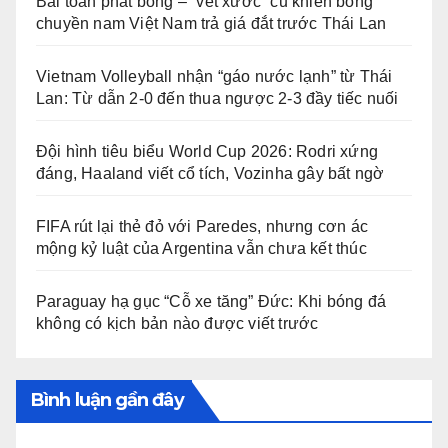
Bài toán phát bóng – “vết xước” cũ khiến bóng
chuyền nam Việt Nam trả giá đắt trước Thái Lan
Vietnam Volleyball nhận “gáo nước lạnh” từ Thái
Lan: Từ dẫn 2-0 đến thua ngược 2-3 đầy tiếc nuối
Đội hình tiêu biểu World Cup 2026: Rodri xứng
đáng, Haaland viết cổ tích, Vozinha gây bất ngờ
FIFA rút lại thẻ đỏ với Paredes, nhưng cơn ác
mộng kỷ luật của Argentina vẫn chưa kết thúc
Paraguay hạ gục “Cỗ xe tăng” Đức: Khi bóng đá
không có kịch bản nào được viết trước
Bình luận gần đây