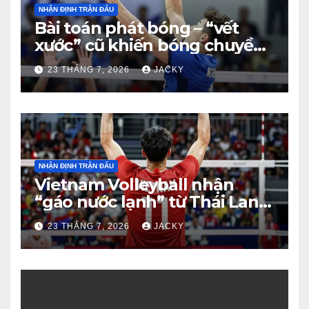
NHẬN ĐỊNH TRẬN ĐẤU
Bài toán phát bóng – “vết
xước” cũ khiến bóng chuyền
nam Việt Nam trả giá đắt
23 THÁNG 7, 2026
JACKY
trước Thái Lan
NHẬN ĐỊNH TRẬN ĐẤU
Vietnam Volleyball nhận
“gáo nước lạnh” từ Thái Lan:
Từ dẫn 2-0 đến thua ngược 2-
23 THÁNG 7, 2026
JACKY
3 đầy tiếc nuối