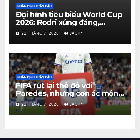
NHẬN ĐỊNH TRẬN ĐẤU
Đội hình tiêu biểu World Cup
2026: Rodri xứng đáng,
Haaland viết cổ tích, Vozinha
22 THÁNG 7, 2026
JACKY
gây bất ngờ
NHẬN ĐỊNH TRẬN ĐẤU
FIFA rút lại thẻ đỏ với
Paredes, nhưng cơn ác mộng
kỷ luật của Argentina vẫn
22 THÁNG 7, 2026
JACKY
chưa kết thúc