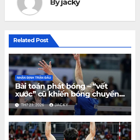
viết
By
jacky
Related Post
NHẬN ĐỊNH TRẬN ĐẤU
Bài toán phát bóng – “vết
xước” cũ khiến bóng chuyền
nam Việt Nam trả giá đắt
TH7 23, 2026
JACKY
trước Thái Lan